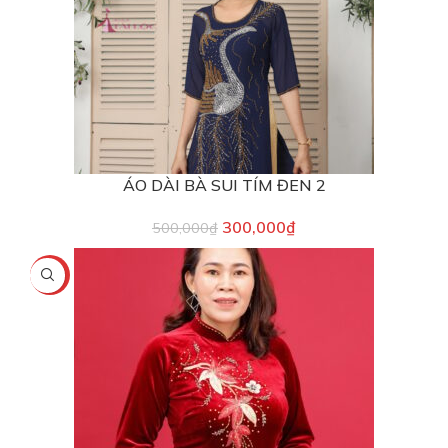
ÁO DÀI BÀ SUI TÍM ĐEN 2
300,000
₫
500,000
₫
-25%