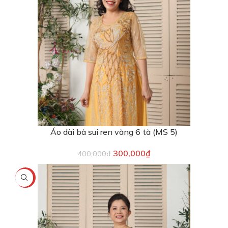
Áo dài bà sui ren vàng 6 tà (MS 5)
300,000
₫
400,000
₫
-40%