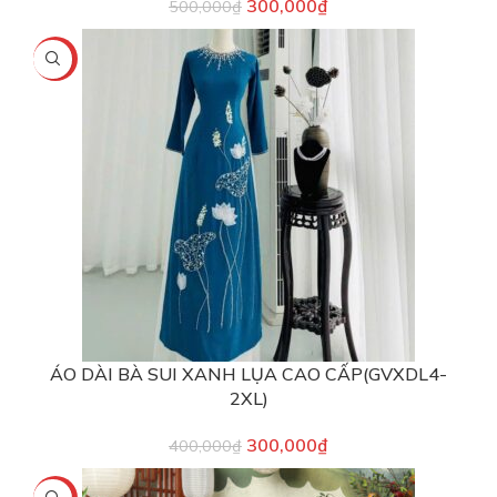
300,000
₫
500,000
₫
-25%
ÁO DÀI BÀ SUI XANH LỤA CAO CẤP(GVXDL4-
2XL)
300,000
₫
400,000
₫