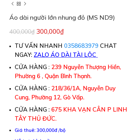
Áo dài người lớn nhung đỏ (MS ND9)
300,000
₫
400,000
₫
TƯ VẤN NHANH
0358683979
CHAT
NGAY:
ZALO ÁO DÀI TÀI LỘC
CỬA HÀNG
:
239 Nguyễn Thượng Hiền,
Phường 6 , Quận Bình Thạnh.
CỬA HÀNG
:
218/36/1A, Nguyễn Duy
Cung, Phường 12, Gò Vấp.
CỬA HÀNG :
675 KHA VẠN CÂN P LINH
TÂY THỦ ĐỨC.
Giá thuê: 300,000đ /bộ