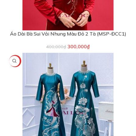
Áo Dài Bà Sui Vải Nhung Màu Đỏ 2 Tà (MSP-ĐCC1)
300,000
₫
400,000
₫
-57%