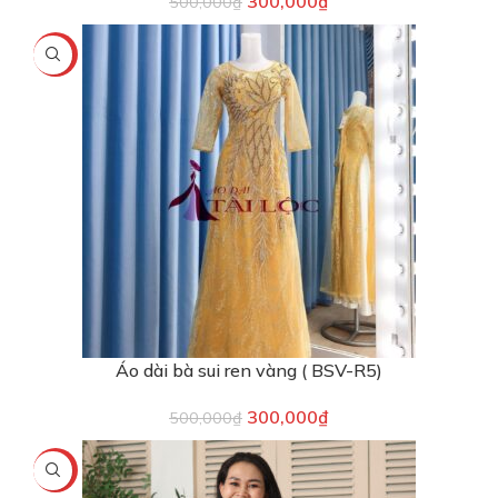
300,000
₫
500,000
₫
-40%
Áo dài bà sui ren vàng ( BSV-R5)
300,000
₫
500,000
₫
-25%