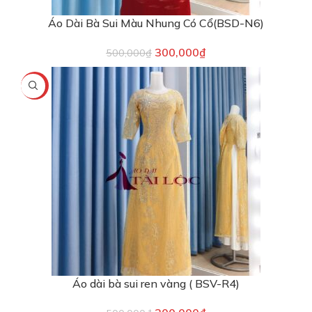
Áo Dài Bà Sui Màu Nhung Có Cổ(BSD-N6)
300,000
₫
500,000
₫
-40%
Áo dài bà sui ren vàng ( BSV-R4)