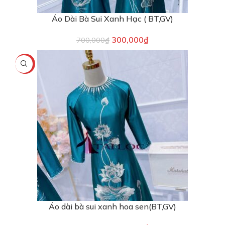
Áo Dài Bà Sui Xanh Hạc ( BT,GV)
300,000
₫
700,000
₫
-40%
Áo dài bà sui xanh hoa sen(BT,GV)