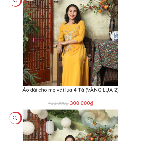
-25%
Áo dài cho mẹ vải lụa 4 Tà (VÀNG LỤA 2)
300,000
₫
400,000
₫
-25%