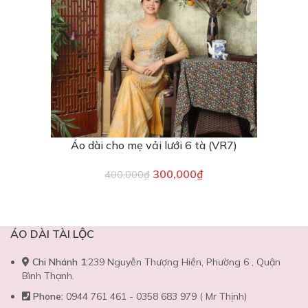
Áo dài cho mẹ vải lưới 6 tà (VR7)
300,000
₫
400,000
₫
ÁO DÀI TÀI LỘC
Chi Nhánh 1:
239 Nguyễn Thượng Hiền, Phường 6 , Quận
Bình Thạnh.
Phone:
0944 761 461 - 0358 683 979 ( Mr Thịnh)