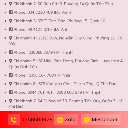
Chi Nhánh 2:
50 Bàu Cát 3. Phường 14 Quận Tân Bình
Phone:
034 3210 489 (Ms Viện)
Chi Nhánh 3:
57CT Tam Đảo. Phường 15. Quận 10
Phone:
09 4121 8787 (Mr An)
Chi nhánh 4 :
218/36/1A, Nguyễn Duy Cung, Phường 12, Gò
Vấp
Phone :
035868 3979 ( Mr Thịnh)
Chi nhánh 5 :
87 Miếu Bình Đông, Phường Bình Hưng Hoà A,
Quận Bình Tân
Phone :
0395 167 789 ( Mr Viện)
Chi nhánh 6 :
675 Kha Vạn Cân , P Linh Tây , Q Thủ Đức
Phone:
0944 761 461 - 0358 683 979 ( Mr Thịnh)
Chi Nhánh 7:
54 Đường số 79, Phường Tân Quy, Quận 7, Hồ
Chí Minh
Phone:
0867 860 799
Zalo
Messenger
0358683979
Bãi Xe :
1129/18 Lạc Long Quân, P11 Q. Tân Bình-