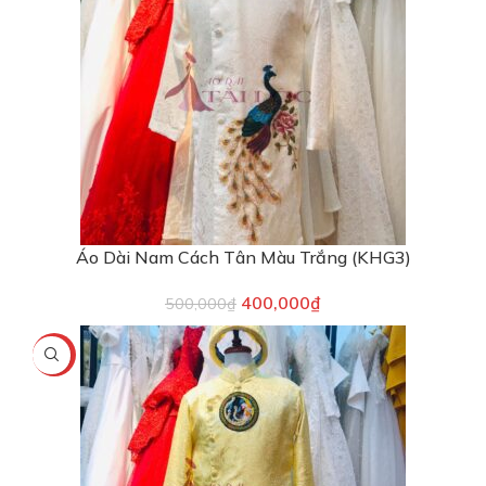
Áo Dài Nam Cách Tân Màu Trắng (KHG3)
400,000
₫
500,000
₫
-13%