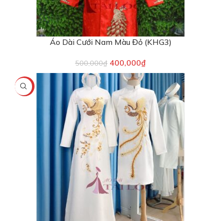
Áo Dài Cưới Nam Màu Đỏ (KHG3)
400,000
₫
500,000
₫
-22%