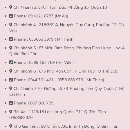
Chi Nhánh 3:
57CT Tam Đảo. Phường 15. Quận 10
Phone:
09 4121 8787 (Mr An)
Chi nhánh 4 :
218/36/1A, Nguyễn Duy Cung, Phường 12, Gò
Vấp
Phone :
035868 3979 ( Mr Thịnh)
Chi nhánh 5 :
87 Miếu Bình Đông, Phường Bình Hưng Hoà A,
Quận Bình Tân
Phone :
0395 167 789 ( Mr Viện)
Chi nhánh 6 :
675 Kha Vạn Cân , P Linh Tây , Q Thủ Đức
Phone:
0944 761 461 - 0358 683 979 ( Mr Thịnh)
Chi Nhánh 7:
54 Đường số 79, Phường Tân Quy, Quận 7, Hồ
Chí Minh
Phone:
0867 860 799
Bãi Xe :
1129/18 Lạc Long Quân, P11 Q. Tân Bình-
0358683979
Kho Gia Tiên :
50 Chiến Lược, Bình Trị Đông, Q. Bình Tân