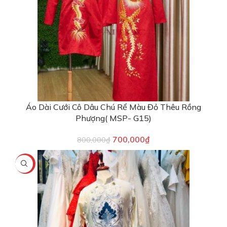
Áo Dài Cưới Cô Dâu Chú Rể Màu Đỏ Thêu Rồng
Phượng( MSP- G15)
700,000
₫
800,000
₫
-13%