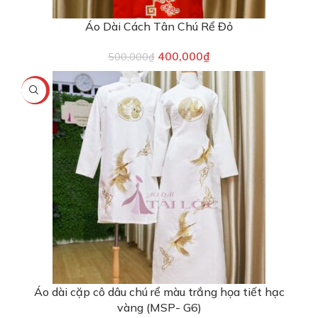
Áo Dài Cách Tân Chú Rể Đỏ
400,000
₫
500,000
₫
-13%
Áo dài cặp cô dâu chú rể màu trắng họa tiết hạc
vàng (MSP- G6)