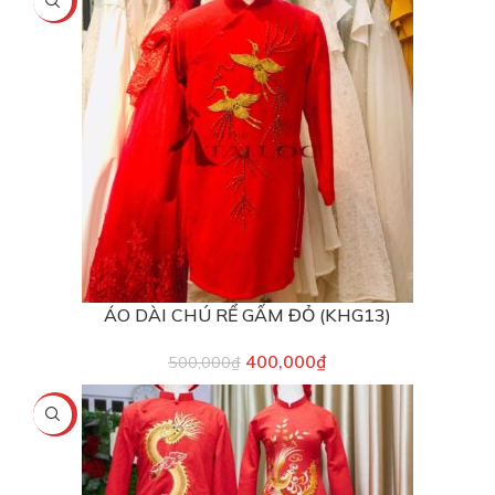
-20%
ÁO DÀI CHÚ RỂ GẤM ĐỎ (KHG13)
400,000
₫
500,000
₫
-13%