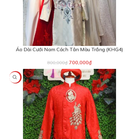
Áo Dài Cưới Nam Cách Tân Màu Trắng (KHG4)
700,000
₫
800,000
₫
-20%