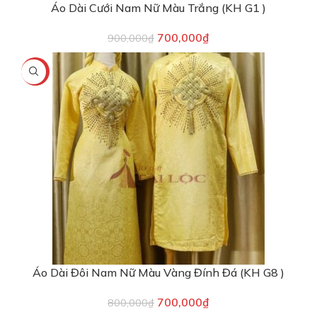
Áo Dài Cưới Nam Nữ Màu Trắng (KH G1 )
700,000
₫
900,000
₫
-13%
Áo Dài Đôi Nam Nữ Màu Vàng Đính Đá (KH G8 )
700,000
₫
800,000
₫