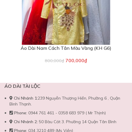
Áo Dài Nam Cách Tân Màu Vàng (KH G6)
700,000
₫
800,000
₫
ÁO DÀI TÀI LỘC
Chi Nhánh 1:
239 Nguyễn Thượng Hiền, Phường 6 , Quận
Bình Thạnh.
Phone:
0944 761 461 - 0358 683 979 ( Mr Thịnh)
Chi Nhánh 2:
50 Bàu Cát 3. Phường 14 Quận Tân Bình
Phone:
034 3210 489 (Ms Viện)