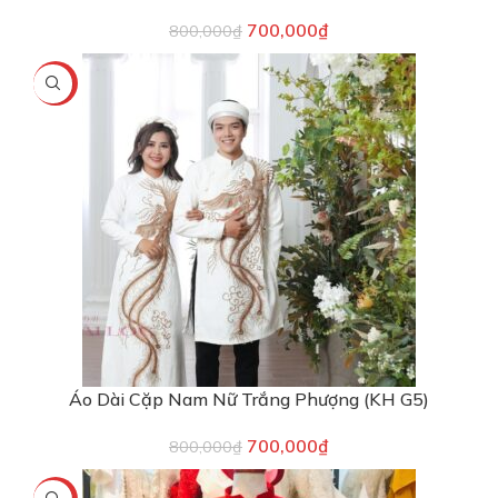
700,000
₫
800,000
₫
-13%
Áo Dài Cặp Nam Nữ Trắng Phượng (KH G5)
700,000
₫
800,000
₫