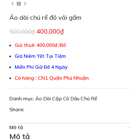
Áo dài chú rể đỏ vải gấm
400,000
₫
500,000
₫
Giá thuê: 400,000đ /Bố
Giá Niêm Yết Tại Tiệm
Miễn Phí Giữ Đồ 4 Ngày
Có hàng : CN1 Quận Phú Nhuận
Danh mục:
Áo Dài Cặp Cô Dâu Chú Rể
Share:
Mô tả
Mô tả