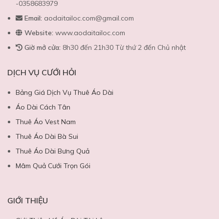
-0358683979
Email:
aodaitailoc.com@gmail.com
Website:
www.aodaitailoc.com
Giờ mở cửa:
8h30 đến 21h30 Từ thứ 2 đến Chủ nhật
DỊCH VỤ CƯỚI HỎI
Bảng Giá Dịch Vụ Thuê Áo Dài
Áo Dài Cách Tân
Thuê Áo Vest Nam
Thuê Áo Dài Bà Sui
Thuê Áo Dài Bưng Quả
Mâm Quả Cưới Trọn Gói
GIỚI THIỆU