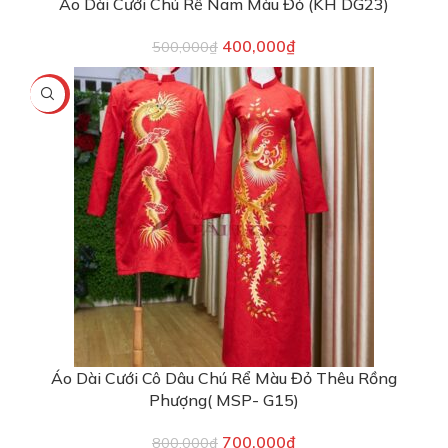
Áo Dài Cưới Chú Rể Nam Màu Đỏ (KH DG23)
400,000
₫
500,000
₫
-13%
Áo Dài Cưới Cô Dâu Chú Rể Màu Đỏ Thêu Rồng
Phượng( MSP- G15)
700,000
₫
800,000
₫