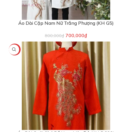
Áo Dài Cặp Nam Nữ Trắng Phượng (KH G5)
700,000
₫
800,000
₫
-20%