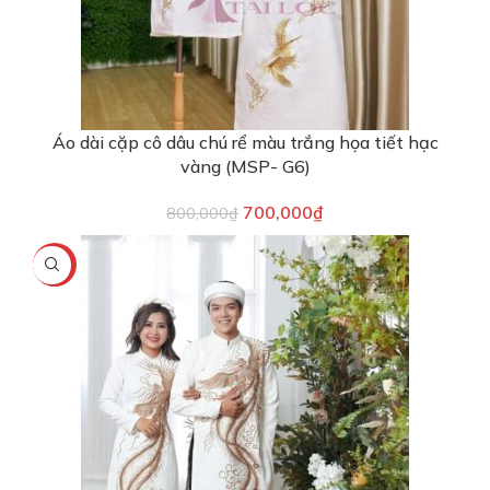
Áo dài cặp cô dâu chú rể màu trắng họa tiết hạc
vàng (MSP- G6)
700,000
₫
800,000
₫
-13%