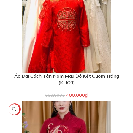
Áo Dài Cách Tân Nam Màu Đỏ Kết Cườm Trắng
(KHG9)
400,000
₫
500,000
₫
-22%