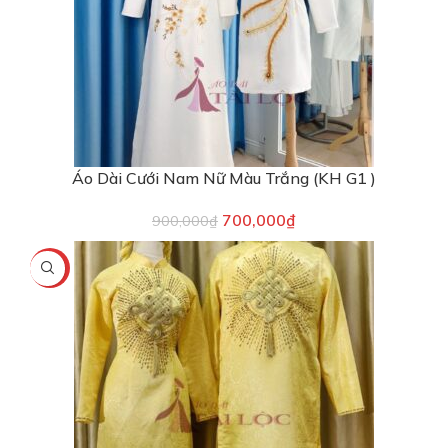
Áo Dài Cưới Nam Nữ Màu Trắng (KH G1 )
700,000
₫
900,000
₫
-13%