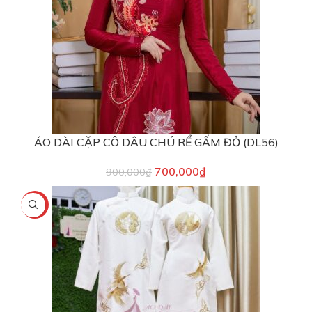
ÁO DÀI CẶP CÔ DÂU CHÚ RỂ GẤM ĐỎ (DL56)
700,000
₫
900,000
₫
-13%