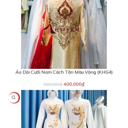
Áo Dài Cưới Nam Cách Tân Màu Vàng (KHG4)
400,000
₫
500,000
₫
-22%