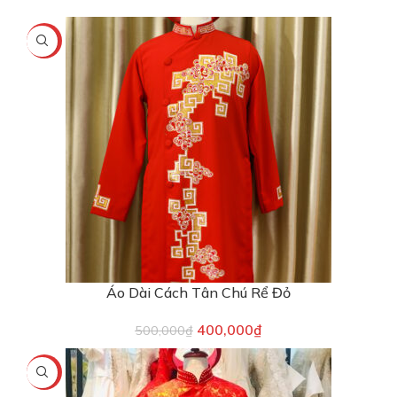
-20%
Áo Dài Cách Tân Chú Rể Đỏ
400,000
₫
500,000
₫
-20%