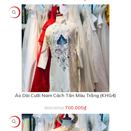
-13%
Áo Dài Cưới Nam Cách Tân Màu Trắng (KHG4)
700,000
₫
800,000
₫
-20%