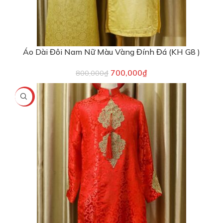
Áo Dài Đôi Nam Nữ Màu Vàng Đính Đá (KH G8 )
700,000
₫
800,000
₫
-20%