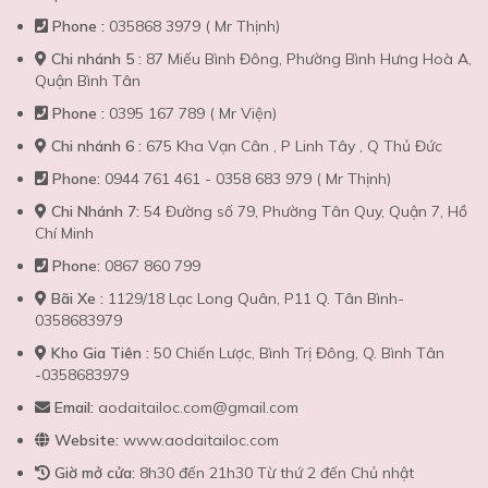
Phone :
035868 3979 ( Mr Thịnh)
Chi nhánh 5 :
87 Miếu Bình Đông, Phường Bình Hưng Hoà A,
Quận Bình Tân
Phone :
0395 167 789 ( Mr Viện)
Chi nhánh 6 :
675 Kha Vạn Cân , P Linh Tây , Q Thủ Đức
Phone:
0944 761 461 - 0358 683 979 ( Mr Thịnh)
Chi Nhánh 7:
54 Đường số 79, Phường Tân Quy, Quận 7, Hồ
Chí Minh
Phone:
0867 860 799
Bãi Xe :
1129/18 Lạc Long Quân, P11 Q. Tân Bình-
0358683979
Kho Gia Tiên :
50 Chiến Lược, Bình Trị Đông, Q. Bình Tân
-0358683979
Email:
aodaitailoc.com@gmail.com
Website:
www.aodaitailoc.com
Giờ mở cửa:
8h30 đến 21h30 Từ thứ 2 đến Chủ nhật