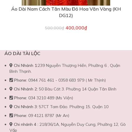
Áo Dài Nam Cách Tân Màu Đỏ Hoa Văn Vàng (KH
DG12)
400,000
₫
500,000
₫
ÁO DÀI TÀI LỘC
Chi Nhánh 1:
239 Nguyễn Thượng Hiền, Phường 6 , Quận
Bình Thạnh.
Phone:
0944 761 461 - 0358 683 979 ( Mr Thịnh)
Chi Nhánh 2:
50 Bàu Cát 3. Phường 14 Quận Tân Bình
Phone:
034 3210 489 (Ms Viện)
Chi Nhánh 3:
57CT Tam Đảo. Phường 15. Quận 10
Phone:
09 4121 8787 (Mr An)
Chi nhánh 4 :
218/36/1A, Nguyễn Duy Cung, Phường 12, Gò
Vấp