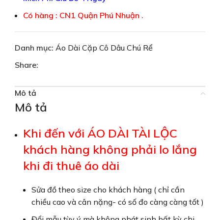
Có hàng : CN1 Quận Phú Nhuận .
Danh mục:
Áo Dài Cặp Cô Dâu Chú Rể
Share:
Mô tả
Mô tả
Khi đến với ÁO DÀI TÀI LỘC
khách hàng không phải lo lắng
khi đi thuê áo dài
Sửa đồ theo size cho khách hàng ( chỉ cần
chiều cao và cân nặng- có số đo càng càng tốt )
Đổi mẫu tùy ý mà không phát sinh bất kỳ chi