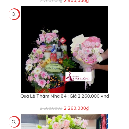
2,500,000
₫
2,700,000
₫
-10%
Quà Lễ Thăm Nhà 84 : Giá 2,260,000 vnd
2,260,000
₫
2,500,000
₫
-6%