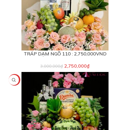
TRÁP DẠM NGÕ 110 : 2,750,000VND
2,750,000
₫
3,000,000
₫
-12%