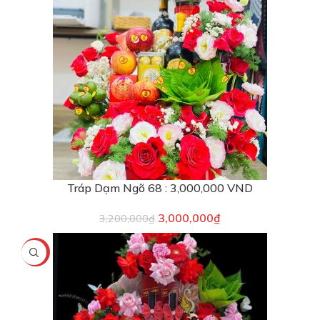
Tráp Dạm Ngõ 68 : 3,000,000 VND
3,000,000
₫
3,200,000
₫
-8%