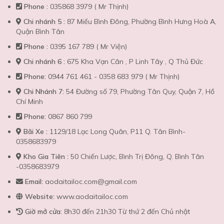
Phone :
035868 3979 ( Mr Thịnh)
Chi nhánh 5 :
87 Miếu Bình Đông, Phường Bình Hưng Hoà A,
Quận Bình Tân
Phone :
0395 167 789 ( Mr Viện)
Chi nhánh 6 :
675 Kha Vạn Cân , P Linh Tây , Q Thủ Đức
Phone:
0944 761 461 - 0358 683 979 ( Mr Thịnh)
Chi Nhánh 7:
54 Đường số 79, Phường Tân Quy, Quận 7, Hồ
Chí Minh
Phone:
0867 860 799
Bãi Xe :
1129/18 Lạc Long Quân, P11 Q. Tân Bình-
0358683979
Kho Gia Tiên :
50 Chiến Lược, Bình Trị Đông, Q. Bình Tân
-0358683979
Email:
aodaitailoc.com@gmail.com
Website:
www.aodaitailoc.com
Giờ mở cửa:
8h30 đến 21h30 Từ thứ 2 đến Chủ nhật