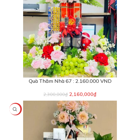
Quà Thăm Nhà 67 : 2.160.000 VND
2,160,000
₫
2,300,000
₫
-8%