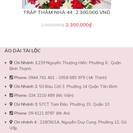
TRÁP THĂM NHÀ 44 : 2.300.000 VND
2,300,000
₫
2,500,000
₫
ÁO DÀI TÀI LỘC
Chi Nhánh 1:
239 Nguyễn Thượng Hiền, Phường 6 , Quận
Bình Thạnh.
Phone:
0944 761 461 - 0358 683 979 ( Mr Thịnh)
Chi Nhánh 2:
50 Bàu Cát 3. Phường 14 Quận Tân Bình
Phone:
034 3210 489 (Ms Viện)
Chi Nhánh 3:
57CT Tam Đảo. Phường 15. Quận 10
Phone:
09 4121 8787 (Mr An)
Chi nhánh 4 :
218/36/1A, Nguyễn Duy Cung, Phường 12, Gò
Vấp