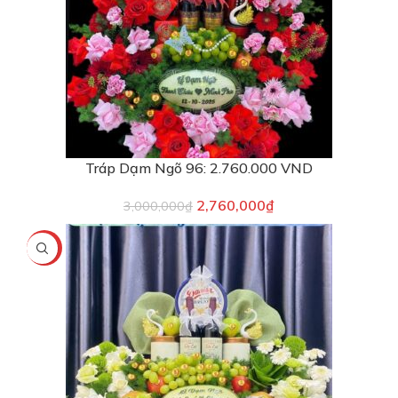
Tráp Dạm Ngõ 96: 2.760.000 VND
2,760,000
₫
3,000,000
₫
-26%