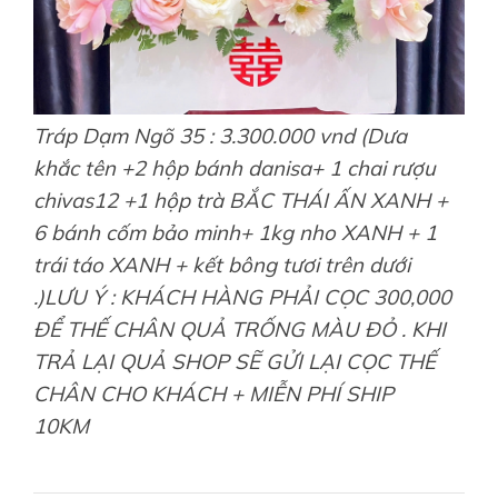
Tráp Dạm Ngõ 35 : 3.300.000 vnd (Dưa
khắc tên +2 hộp bánh danisa+ 1 chai rượu
chivas12 +1 hộp trà BẮC THÁI ẤN XANH +
6 bánh cốm bảo minh+ 1kg nho XANH + 1
trái táo XANH + kết bông tươi trên dưới
.)LƯU Ý : KHÁCH HÀNG PHẢI CỌC 300,000
ĐỂ THẾ CHÂN QUẢ TRỐNG MÀU ĐỎ . KHI
TRẢ LẠI QUẢ SHOP SẼ GỬI LẠI CỌC THẾ
CHÂN CHO KHÁCH + MIỄN PHÍ SHIP
10KM