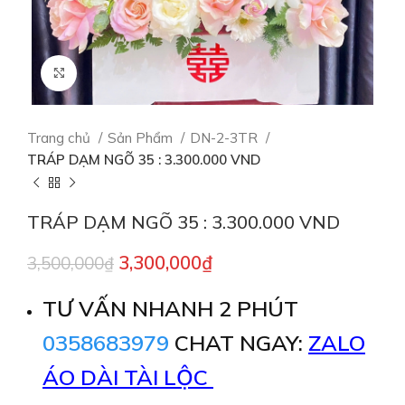
Click to enlarge
Trang chủ
Sản Phẩm
DN-2-3TR
TRÁP DẠM NGÕ 35 : 3.300.000 VND
TRÁP DẠM NGÕ 35 : 3.300.000 VND
3,300,000
₫
3,500,000
₫
TƯ VẤN NHANH 2 PHÚT
0358683979
CHAT NGAY:
ZALO
ÁO DÀI TÀI LỘC