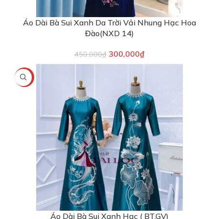
Áo Dài Bà Sui Xanh Da Trời Vải Nhung Hạc Hoa
Đào(NXD 14)
300,000
₫
450,000
₫
-57%
Áo Dài Bà Sui Xanh Hạc ( BT,GV)