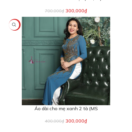
300,000
₫
700,000
₫
-25%
Áo dài cho mẹ xanh 2 tà (MS
300,000
₫
400,000
₫