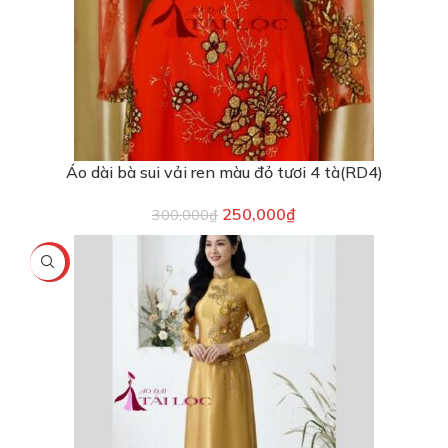
Áo dài bà sui vải ren màu đỏ tươi 4 tà(RD4)
250,000
₫
300,000
₫
-25%