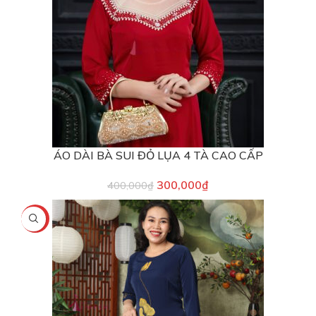
ÁO DÀI BÀ SUI ĐỎ LỤA 4 TÀ CAO CẤP
300,000
₫
400,000
₫
-25%