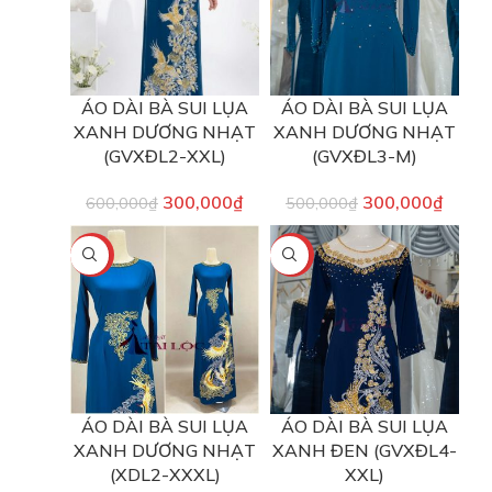
ÁO DÀI BÀ SUI LỤA
ÁO DÀI BÀ SUI LỤA
XANH DƯƠNG NHẠT
XANH DƯƠNG NHẠT
(GVXĐL2-XXL)
(GVXĐL3-M)
300,000
₫
300,000
₫
600,000
₫
500,000
₫
-40%
-40%
ÁO DÀI BÀ SUI LỤA
ÁO DÀI BÀ SUI LỤA
XANH DƯƠNG NHẠT
XANH ĐEN (GVXĐL4-
(XDL2-XXXL)
XXL)