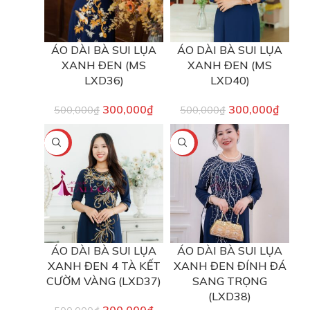
ÁO DÀI BÀ SUI LỤA
ÁO DÀI BÀ SUI LỤA
XANH ĐEN (MS
XANH ĐEN (MS
LXD36)
LXD40)
300,000
₫
300,000
₫
500,000
₫
500,000
₫
-40%
-40%
ÁO DÀI BÀ SUI LỤA
ÁO DÀI BÀ SUI LỤA
XANH ĐEN 4 TÀ KẾT
XANH ĐEN ĐÍNH ĐÁ
CƯỜM VÀNG (LXD37)
SANG TRỌNG
(LXD38)
300,000
₫