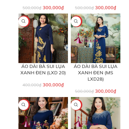
300,000
₫
300,000
₫
500,000
₫
500,000
₫
-25%
-40%
ÁO DÀI BÀ SUI LỤA
ÁO DÀI BÀ SUI LỤA
XANH ĐEN (LXD 20)
XANH ĐEN (MS
LXD28)
300,000
₫
400,000
₫
300,000
₫
500,000
₫
-40%
-40%