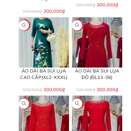
300,000
₫
500,000
₫
300,000
₫
500,000
₫
-40%
-40%
ÁO DÀI BÀ SUI LỤA
ÁO DÀI BÀ SUI LỤA
CAO CẤP(XL2-XXXL)
ĐỎ (ĐL13-38)
300,000
₫
300,000
₫
500,000
₫
500,000
₫
-40%
-40%