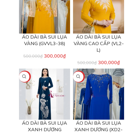
ÁO DÀI BÀ SUI LỤA
ÁO DÀI BÀ SUI LỤA
VÀNG (GVVL3-38)
VÀNG CAO CẤP (VL2-
L)
300,000
₫
500,000
₫
300,000
₫
500,000
₫
-40%
-40%
ÁO DÀI BÀ SUI LỤA
ÁO DÀI BÀ SUI LỤA
XANH DƯƠNG
XANH DƯƠNG (XD2-