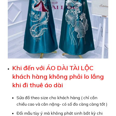
Khi đến với ÁO DÀI TÀI LỘC
khách hàng không phải lo lắng
khi đi thuê áo dài
Sửa đồ theo size cho khách hàng ( chỉ cần
chiều cao và cân nặng- có số đo càng càng tốt )
Đổi mẫu tùy ý mà không phát sinh bất kỳ chi