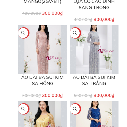
MANGO(2GV-BT)
LỤA CỔ CAO ĐÍNH
SANG TRỌNG
300,000
₫
400,000
₫
300,000
₫
400,000
₫
-40%
-40%
ÁO DÀI BÀ SUI KIM
ÁO DÀI BÀ SUI KIM
SA HỒNG
SA TRẮNG
300,000
₫
300,000
₫
500,000
₫
500,000
₫
-40%
-40%