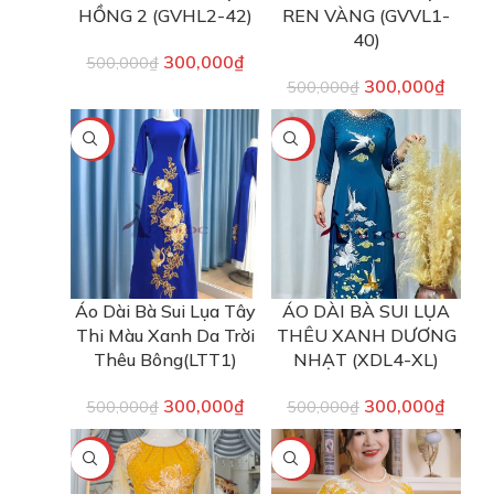
HỒNG 2 (GVHL2-42)
REN VÀNG (GVVL1-
40)
300,000
₫
500,000
₫
300,000
₫
500,000
₫
-40%
-40%
Áo Dài Bà Sui Lụa Tây
ÁO DÀI BÀ SUI LỤA
Thi Màu Xanh Da Trời
THÊU XANH DƯƠNG
Thêu Bông(LTT1)
NHẠT (XDL4-XL)
300,000
₫
300,000
₫
500,000
₫
500,000
₫
-40%
-40%