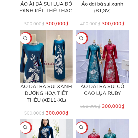
ÁO ÀI BÀ SUI LỤA ĐỎ
Áo dài bà sui xanh
ĐÍNH KẾT THÊU HẠC
(BT,GV)
300,000
₫
300,000
₫
500,000
₫
400,000
₫
-40%
-40%
ÁO DÀI BÀ SUI XANH
ÁO DÀI BÀ SUI CỔ
DƯƠNG HOẠ TIẾT
CAO LỤA RUBY
THÊU (XDL1-XL)
300,000
₫
500,000
₫
300,000
₫
500,000
₫
-40%
-40%