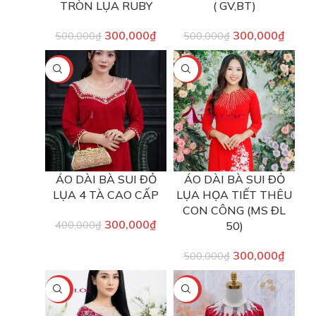
TRÒN LỤA RUBY
( GV,BT)
300,000
₫
300,000
₫
500,000
₫
500,000
₫
-25%
-40%
ÁO DÀI BÀ SUI ĐỎ
ÁO DÀI BÀ SUI ĐỎ
LỤA 4 TÀ CAO CẤP
LỤA HỌA TIẾT THÊU
CON CÔNG (MS ĐL
300,000
₫
400,000
₫
50)
300,000
₫
500,000
₫
-40%
-40%