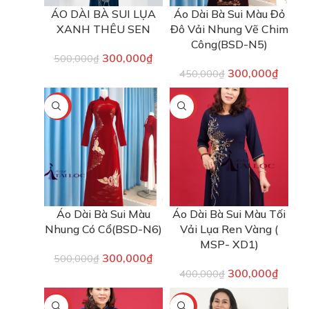
ÁO DÀI BÀ SUI LỤA
Áo Dài Bà Sui Màu Đỏ
XANH THÊU SEN
Đô Vải Nhung Vẽ Chim
Công(BSD-N5)
300,000
₫
500,000
₫
300,000
₫
450,000
₫
-40%
-25%
Áo Dài Bà Sui Màu
Áo Dài Bà Sui Màu Tối
Nhung Có Cổ(BSD-N6)
Vải Lụa Ren Vàng (
MSP- XD1)
300,000
₫
500,000
₫
300,000
₫
400,000
₫
-25%
-25%