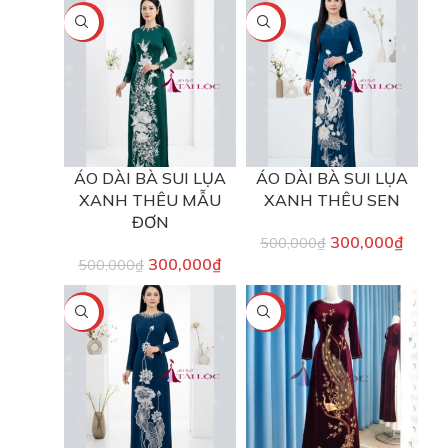
-40%
-40%
ÁO DÀI BÀ SUI LỤA
ÁO DÀI BÀ SUI LỤA
XANH THÊU MẪU
XANH THÊU SEN
ĐƠN
300,000
₫
500,000
₫
300,000
₫
500,000
₫
-40%
-33%