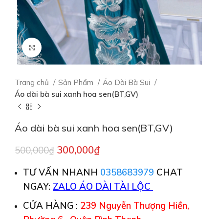
Click to enlarge
Trang chủ
Sản Phẩm
Áo Dài Bà Sui
Áo dài bà sui xanh hoa sen(BT,GV)
Áo dài bà sui xanh hoa sen(BT,GV)
300,000
₫
500,000
₫
TƯ VẤN NHANH
0358683979
CHAT
NGAY:
ZALO ÁO DÀI TÀI LỘC
CỬA HÀNG
:
239 Nguyễn Thượng Hiền,