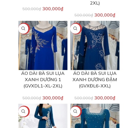
2XL)
300,000
₫
500,000
₫
300,000
₫
500,000
₫
-40%
-40%
ÁO DÀI BÀ SUI LỤA
ÁO DÀI BÀ SUI LỤA
XANH DƯƠNG 1
XANH DƯƠNG ĐẬM
(GVXDL1-XL-2XL)
(GVXĐL6-XXL)
300,000
₫
300,000
₫
500,000
₫
500,000
₫
-50%
-40%