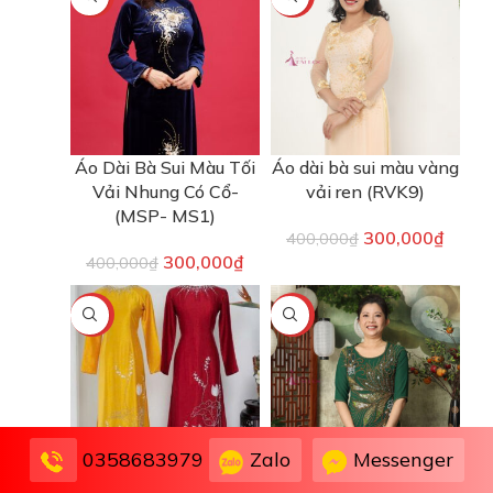
Áo Dài Bà Sui Màu Tối
Áo dài bà sui màu vàng
Vải Nhung Có Cổ-
vải ren (RVK9)
(MSP- MS1)
300,000
₫
400,000
₫
300,000
₫
400,000
₫
-25%
-25%
Zalo
Messenger
0358683979
Áo Dài Bà Sui Màu
Áo dài bà sui màu xanh