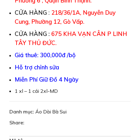
Phường 6 , Quận Bình Thạnh.
CỬA HÀNG
:
218/36/1A, Nguyễn Duy
Cung, Phường 12, Gò Vấp.
CỬA HÀNG :
675 KHA VẠN CÂN P LINH
TÂY THỦ ĐỨC.
Giá thuê: 300,000đ /bộ
Hỗ trợ chỉnh sửa
Miễn Phí Giữ Đồ 4 Ngày
1 xl – 1 cái 2xl-MD
Danh mục:
Áo Dài Bà Sui
Share: