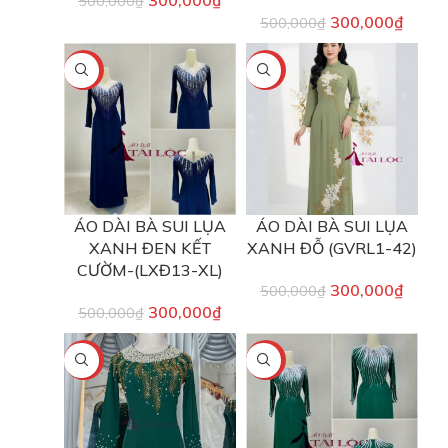
500,000
₫
300,000
₫
500,000
₫
-40%
-40%
ÁO DÀI BÀ SUI LỤA
ÁO DÀI BÀ SUI LỤA
XANH ĐEN KẾT
XANH ĐỖ (GVRL1-42)
CƯỜM-(LXĐ13-XL)
300,000
₫
500,000
₫
300,000
₫
500,000
₫
-40%
-40%