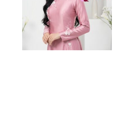
Zalo
Messenger
0358683979
ÁO DÀI BÀ SUI HỒNG LỤA CỔ CAO ĐÍNH SANG
TRỌNG
300,000
₫
400,000
₫
-33%