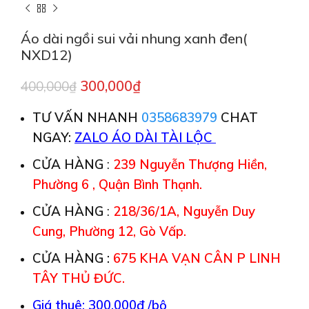
Áo dài ngồi sui vải nhung xanh đen(
NXD12)
300,000
₫
400,000
₫
TƯ VẤN NHANH
0358683979
CHAT
NGAY:
ZALO ÁO DÀI TÀI LỘC
CỬA HÀNG
:
239 Nguyễn Thượng Hiền,
Phường 6 , Quận Bình Thạnh.
CỬA HÀNG
:
218/36/1A, Nguyễn Duy
Cung, Phường 12, Gò Vấp.
CỬA HÀNG :
675 KHA VẠN CÂN P LINH
TÂY THỦ ĐỨC.
Giá thuê: 300,000đ /bộ