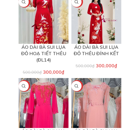
-40%
-40%
ÁO DÀI BÀ SUI LỤA
ÁO DÀI BÀ SUI LỤA
ĐỎ HOẠ TIẾT THÊU
ĐỎ THÊU ĐÍNH KẾT
(ĐL14)
300,000
₫
500,000
₫
300,000
₫
500,000
₫
-40%
-25%