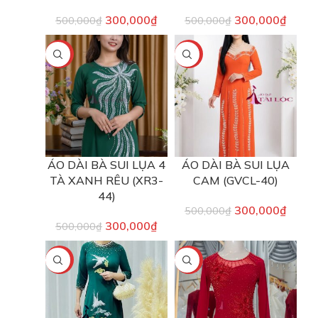
300,000
₫
300,000
₫
500,000
₫
500,000
₫
-40%
-40%
ÁO DÀI BÀ SUI LỤA 4
ÁO DÀI BÀ SUI LỤA
TÀ XANH RÊU (XR3-
CAM (GVCL-40)
44)
300,000
₫
500,000
₫
300,000
₫
500,000
₫
-40%
-40%