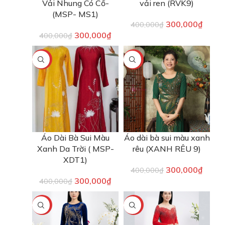
Vải Nhung Có Cổ-
vải ren (RVK9)
(MSP- MS1)
300,000
₫
400,000
₫
300,000
₫
400,000
₫
-25%
-25%
Áo Dài Bà Sui Màu
Áo dài bà sui màu xanh
Xanh Da Trời ( MSP-
rêu (XANH RÊU 9)
XDT1)
300,000
₫
400,000
₫
300,000
₫
400,000
₫
-25%
-40%