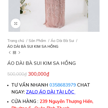
Click to enlarge
Trang chủ
Sản Phẩm
Áo Dài Bà Sui
ÁO DÀI BÀ SUI KIM SA HỒNG
ÁO DÀI BÀ SUI KIM SA HỒNG
300,000
₫
500,000
₫
TƯ VẤN NHANH
0358683979
CHAT
NGAY:
ZALO ÁO DÀI TÀI LỘC
CỬA HÀNG
:
239 Nguyễn Thượng Hiền,