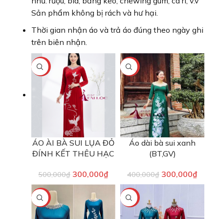
như: rượu, bia, băng keo, chewing gum, cà ri, v.v
Sản phẩm không bị rách và hư hại.
Thời gian nhận áo và trả áo đúng theo ngày ghi
trên biên nhận.
-40%
-25%
ÁO ÀI BÀ SUI LỤA ĐỎ
Áo dài bà sui xanh
ĐÍNH KẾT THÊU HẠC
(BT,GV)
300,000
₫
300,000
₫
500,000
₫
400,000
₫
-40%
-40%