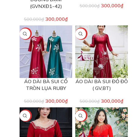
300,000
₫
(GVNXĐ1-42)
500,000
₫
300,000
₫
500,000
₫
-40%
-40%
ÁO DÀI BÀ SUI CỔ
ÁO DÀI BÀ SUI ĐỎ ĐÔ
TRÒN LỤA RUBY
( GV,BT)
300,000
₫
300,000
₫
500,000
₫
500,000
₫
-25%
-40%