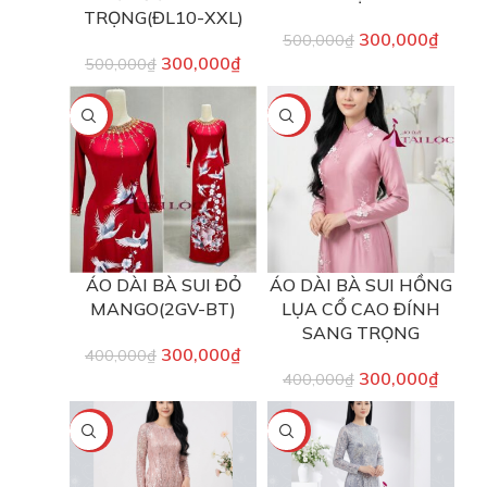
TRỌNG(ĐL10-XXL)
300,000
₫
500,000
₫
300,000
₫
500,000
₫
-25%
-25%
ÁO DÀI BÀ SUI ĐỎ
ÁO DÀI BÀ SUI HỒNG
MANGO(2GV-BT)
LỤA CỔ CAO ĐÍNH
SANG TRỌNG
300,000
₫
400,000
₫
300,000
₫
400,000
₫
-40%
-40%