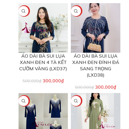
-40%
-40%
ÁO DÀI BÀ SUI LỤA
ÁO DÀI BÀ SUI LỤA
XANH ĐEN 4 TÀ KẾT
XANH ĐEN ĐÍNH ĐÁ
CƯỜM VÀNG (LXD37)
SANG TRỌNG
(LXD38)
300,000
₫
500,000
₫
300,000
₫
500,000
₫
-40%
-40%