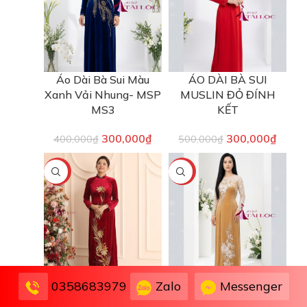
Áo Dài Bà Sui Màu
ÁO DÀI BÀ SUI
Xanh Vải Nhung- MSP
MUSLIN ĐỎ ĐÍNH
MS3
KẾT
300,000
₫
300,000
₫
400,000
₫
500,000
₫
-25%
-40%
Áo dài ba sui nhung có
ÁO DÀI BÀ SUI
Zalo
Messenger
0358683979
cổ 2 tà ( DCT MS2 )
NHUNG DA PHỐI