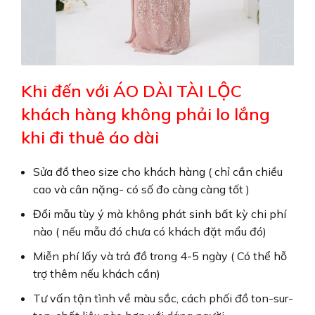
Khi đến với ÁO DÀI TÀI LỘC
khách hàng không phải lo lắng
khi đi thuê áo dài
Sửa đồ theo size cho khách hàng ( chỉ cần chiều
cao và cân nặng- có số đo càng càng tốt )
Đổi mẫu tùy ý mà không phát sinh bất kỳ chi phí
nào ( nếu mẫu đó chưa có khách đặt mẩu đó)
Miễn phí lấy và trả đồ trong 4-5 ngày ( Có thể hỗ
trợ thêm nếu khách cần)
Tư vấn tận tình về màu sắc, cách phối đồ ton-sur-