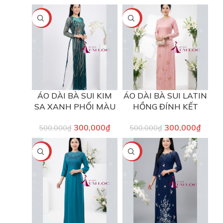
-40%
-40%
ÁO DÀI BÀ SUI KIM
ÁO DÀI BÀ SUI LATIN
SA XANH PHỐI MÀU
HỒNG ĐÍNH KẾT
300,000
₫
300,000
₫
500,000
₫
500,000
₫
-40%
-40%