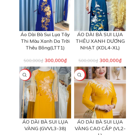
Áo Dài Bà Sui Lụa Tây
ÁO DÀI BÀ SUI LỤA
Thi Màu Xanh Da Trời
THÊU XANH DƯƠNG
Thêu Bông(LTT1)
NHẠT (XDL4-XL)
300,000
₫
300,000
₫
500,000
₫
500,000
₫
-40%
-40%
ÁO DÀI BÀ SUI LỤA
ÁO DÀI BÀ SUI LỤA
VÀNG (GVVL3-38)
VÀNG CAO CẤP (VL2-