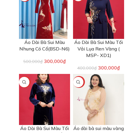
Áo Dài Bà Sui Màu
Áo Dài Bà Sui Màu Tối
Nhung Có Cổ(BSD-N6)
Vải Lụa Ren Vàng (
MSP- XD1)
300,000
₫
500,000
₫
300,000
₫
400,000
₫
-25%
-25%
Áo Dài Bà Sui Màu Tối
Áo dài bà sui màu vàng