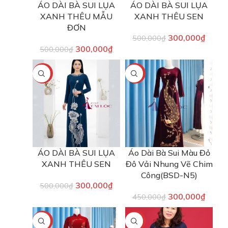
ÁO DÀI BÀ SUI LỤA
ÁO DÀI BÀ SUI LỤA
XANH THÊU MẪU
XANH THÊU SEN
ĐƠN
300,000
₫
500,000
₫
300,000
₫
500,000
₫
-40%
-33%
ÁO DÀI BÀ SUI LỤA
Áo Dài Bà Sui Màu Đỏ
XANH THÊU SEN
Đô Vải Nhung Vẽ Chim
Công(BSD-N5)
300,000
₫
500,000
₫
300,000
₫
450,000
₫
-40%
-25%