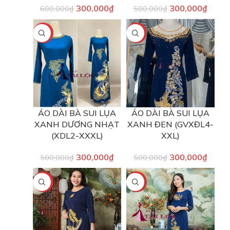
300,000
₫
300,000
₫
600,000
₫
500,000
₫
-40%
-40%
ÁO DÀI BÀ SUI LỤA
ÁO DÀI BÀ SUI LỤA
XANH DƯƠNG NHẠT
XANH ĐEN (GVXĐL4-
(XDL2-XXXL)
XXL)
300,000
₫
300,000
₫
500,000
₫
500,000
₫
-25%
-40%