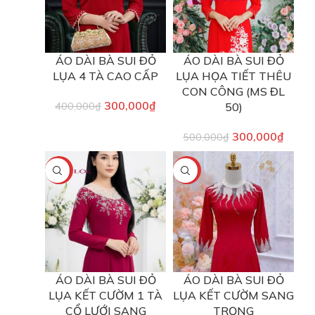
ÁO DÀI BÀ SUI ĐỎ
ÁO DÀI BÀ SUI ĐỎ
LỤA 4 TÀ CAO CẤP
LỤA HỌA TIẾT THÊU
CON CÔNG (MS ĐL
300,000
₫
400,000
₫
50)
300,000
₫
500,000
₫
-40%
-40%
ÁO DÀI BÀ SUI ĐỎ
ÁO DÀI BÀ SUI ĐỎ
LỤA KẾT CƯỜM 1 TÀ
LỤA KẾT CƯỜM SANG
CỔ LƯỚI SANG
TRỌNG