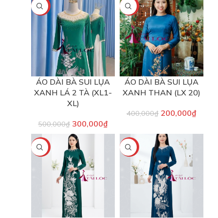
-40%
-50%
ÁO DÀI BÀ SUI LỤA
ÁO DÀI BÀ SUI LỤA
XANH LÁ 2 TÀ (XL1-
XANH THAN (LX 20)
XL)
200,000
₫
400,000
₫
300,000
₫
500,000
₫
-40%
-40%