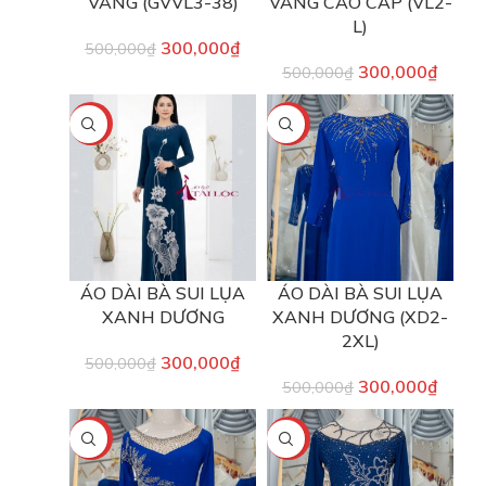
VÀNG (GVVL3-38)
VÀNG CAO CẤP (VL2-
L)
300,000
₫
500,000
₫
300,000
₫
500,000
₫
-40%
-40%
ÁO DÀI BÀ SUI LỤA
ÁO DÀI BÀ SUI LỤA
XANH DƯƠNG
XANH DƯƠNG (XD2-
2XL)
300,000
₫
500,000
₫
300,000
₫
500,000
₫
-40%
-40%