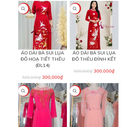
-40%
-40%
ÁO DÀI BÀ SUI LỤA
ÁO DÀI BÀ SUI LỤA
ĐỎ HOẠ TIẾT THÊU
ĐỎ THÊU ĐÍNH KẾT
(ĐL14)
300,000
₫
500,000
₫
300,000
₫
500,000
₫
-40%
-25%