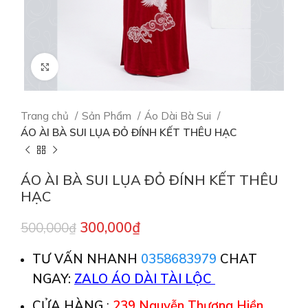
Click to enlarge
Trang chủ
Sản Phẩm
Áo Dài Bà Sui
ÁO ÀI BÀ SUI LỤA ĐỎ ĐÍNH KẾT THÊU HẠC
ÁO ÀI BÀ SUI LỤA ĐỎ ĐÍNH KẾT THÊU
HẠC
300,000
₫
500,000
₫
TƯ VẤN NHANH
0358683979
CHAT
NGAY:
ZALO ÁO DÀI TÀI LỘC
CỬA HÀNG
:
239 Nguyễn Thượng Hiền,