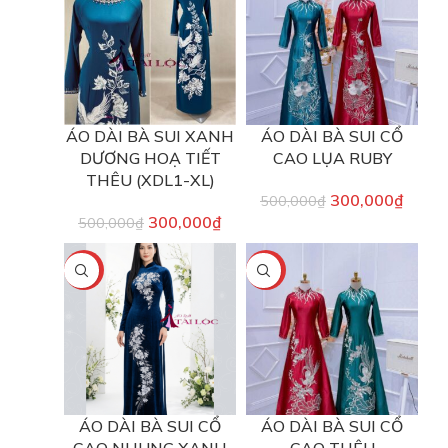
ÁO DÀI BÀ SUI XANH
ÁO DÀI BÀ SUI CỔ
DƯƠNG HOẠ TIẾT
CAO LỤA RUBY
THÊU (XDL1-XL)
300,000
₫
500,000
₫
300,000
₫
500,000
₫
-40%
-40%
ÁO DÀI BÀ SUI CỔ
ÁO DÀI BÀ SUI CỔ