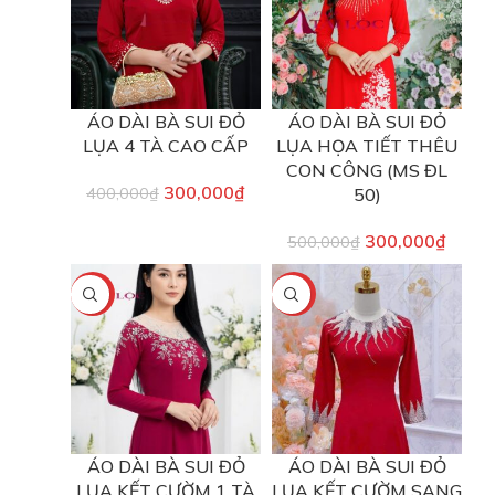
ÁO DÀI BÀ SUI ĐỎ
ÁO DÀI BÀ SUI ĐỎ
LỤA 4 TÀ CAO CẤP
LỤA HỌA TIẾT THÊU
CON CÔNG (MS ĐL
300,000
₫
400,000
₫
50)
300,000
₫
500,000
₫
-40%
-40%
ÁO DÀI BÀ SUI ĐỎ
ÁO DÀI BÀ SUI ĐỎ
LỤA KẾT CƯỜM 1 TÀ
LỤA KẾT CƯỜM SANG