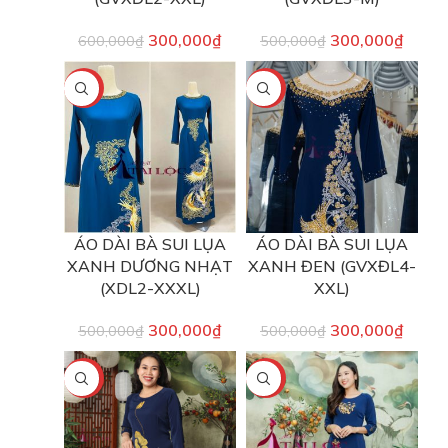
300,000
₫
300,000
₫
600,000
₫
500,000
₫
-40%
-40%
ÁO DÀI BÀ SUI LỤA
ÁO DÀI BÀ SUI LỤA
XANH DƯƠNG NHẠT
XANH ĐEN (GVXĐL4-
(XDL2-XXXL)
XXL)
300,000
₫
300,000
₫
500,000
₫
500,000
₫
-25%
-40%