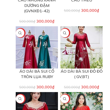
CAO NHUNG XANH
CAO THÊU
DƯƠNG ĐẬM
300,000
₫
(GVNXĐ1-42)
500,000
₫
300,000
₫
500,000
₫
-40%
-40%
ÁO DÀI BÀ SUI CỔ
ÁO DÀI BÀ SUI ĐỎ ĐÔ
TRÒN LỤA RUBY
( GV,BT)
300,000
₫
300,000
₫
500,000
₫
500,000
₫
-25%
-40%