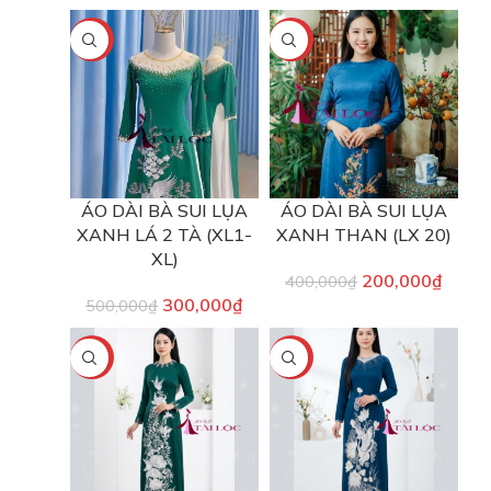
-40%
-50%
ÁO DÀI BÀ SUI LỤA
ÁO DÀI BÀ SUI LỤA
XANH LÁ 2 TÀ (XL1-
XANH THAN (LX 20)
XL)
200,000
₫
400,000
₫
300,000
₫
500,000
₫
-40%
-40%