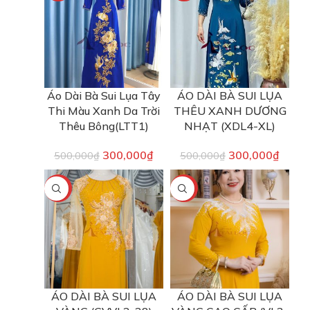
Áo Dài Bà Sui Lụa Tây
ÁO DÀI BÀ SUI LỤA
Thi Màu Xanh Da Trời
THÊU XANH DƯƠNG
Thêu Bông(LTT1)
NHẠT (XDL4-XL)
300,000
₫
300,000
₫
500,000
₫
500,000
₫
-40%
-40%
ÁO DÀI BÀ SUI LỤA
ÁO DÀI BÀ SUI LỤA