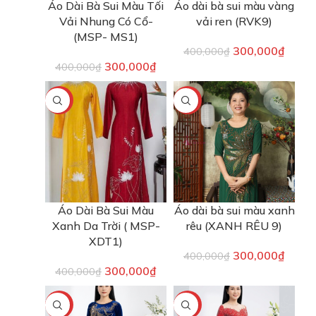
Áo Dài Bà Sui Màu Tối
Áo dài bà sui màu vàng
Vải Nhung Có Cổ-
vải ren (RVK9)
(MSP- MS1)
300,000
₫
400,000
₫
300,000
₫
400,000
₫
-25%
-25%
Áo Dài Bà Sui Màu
Áo dài bà sui màu xanh
Xanh Da Trời ( MSP-
rêu (XANH RÊU 9)
XDT1)
300,000
₫
400,000
₫
300,000
₫
400,000
₫
-25%
-40%