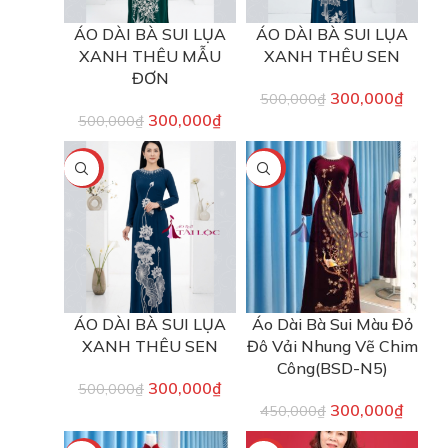
ÁO DÀI BÀ SUI LỤA
ÁO DÀI BÀ SUI LỤA
XANH THÊU MẪU
XANH THÊU SEN
ĐƠN
300,000
₫
500,000
₫
300,000
₫
500,000
₫
-40%
-33%
ÁO DÀI BÀ SUI LỤA
Áo Dài Bà Sui Màu Đỏ
XANH THÊU SEN
Đô Vải Nhung Vẽ Chim
Công(BSD-N5)
300,000
₫
500,000
₫
300,000
₫
450,000
₫