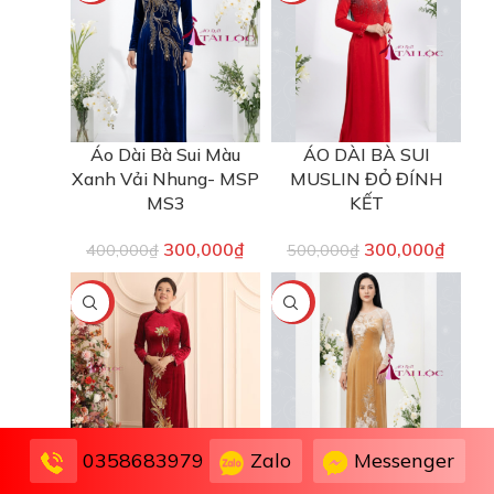
Áo Dài Bà Sui Màu
ÁO DÀI BÀ SUI
Xanh Vải Nhung- MSP
MUSLIN ĐỎ ĐÍNH
MS3
KẾT
300,000
₫
300,000
₫
400,000
₫
500,000
₫
-25%
-40%
Zalo
Messenger
0358683979
Áo dài ba sui nhung có
ÁO DÀI BÀ SUI