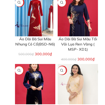
-40%
-25%
Áo Dài Bà Sui Màu
Áo Dài Bà Sui Màu Tối
Nhung Có Cổ(BSD-N6)
Vải Lụa Ren Vàng (
MSP- XD1)
300,000
₫
500,000
₫
300,000
₫
400,000
₫
-25%
-25%