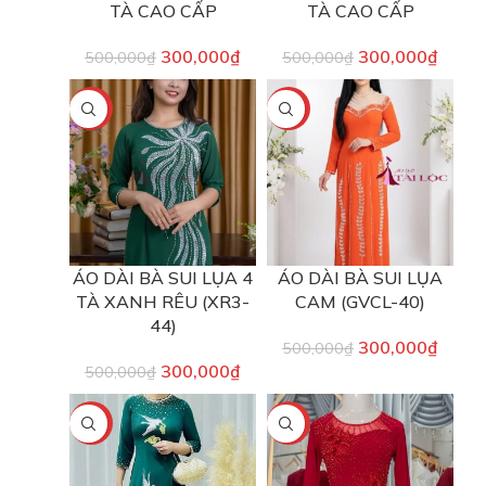
TÀ CAO CẤP
TÀ CAO CẤP
300,000
₫
300,000
₫
500,000
₫
500,000
₫
-40%
-40%
ÁO DÀI BÀ SUI LỤA 4
ÁO DÀI BÀ SUI LỤA
TÀ XANH RÊU (XR3-
CAM (GVCL-40)
44)
300,000
₫
500,000
₫
300,000
₫
500,000
₫
-40%
-40%