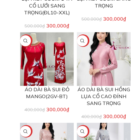
CỔ LƯỚI SANG
TRỌNG
TRỌNG(ĐL10-XXL)
300,000
₫
500,000
₫
300,000
₫
500,000
₫
-25%
-25%
ÁO DÀI BÀ SUI ĐỎ
ÁO DÀI BÀ SUI HỒNG
MANGO(2GV-BT)
LỤA CỔ CAO ĐÍNH
SANG TRỌNG
300,000
₫
400,000
₫
300,000
₫
400,000
₫
-40%
-40%