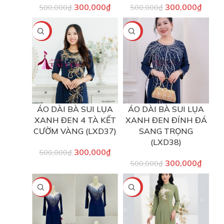
300,000
₫
300,000
₫
500,000
₫
500,000
₫
-40%
-40%
ÁO DÀI BÀ SUI LỤA
ÁO DÀI BÀ SUI LỤA
XANH ĐEN 4 TÀ KẾT
XANH ĐEN ĐÍNH ĐÁ
CƯỜM VÀNG (LXD37)
SANG TRỌNG
(LXD38)
300,000
₫
500,000
₫
300,000
₫
500,000
₫
-40%
-40%