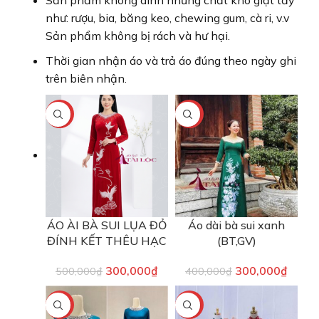
Sản phẩm không dính những chất khó giặt tẩy
như: rượu, bia, băng keo, chewing gum, cà ri, v.v
Sản phẩm không bị rách và hư hại.
Thời gian nhận áo và trả áo đúng theo ngày ghi
trên biên nhận.
-40%
-25%
ÁO ÀI BÀ SUI LỤA ĐỎ
Áo dài bà sui xanh
ĐÍNH KẾT THÊU HẠC
(BT,GV)
300,000
₫
300,000
₫
500,000
₫
400,000
₫
-40%
-40%