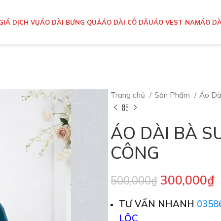
GIÁ DỊCH VỤ
ÁO DÀI BƯNG QUẢ
ÁO DÀI CÔ DÂU
ÁO VEST NAM
ÁO DÀ
Trang chủ
Sản Phẩm
Áo Dà
ÁO DÀI BÀ S
CÔNG
300,000
₫
500,000
₫
TƯ VẤN NHANH
0358
LỘC