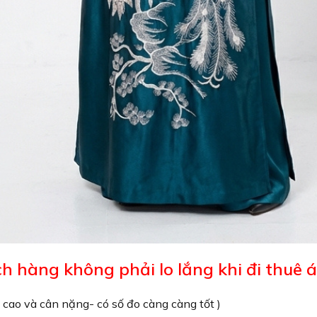
h hàng không phải lo lắng khi đi thuê á
 cao và cân nặng- có số đo càng càng tốt )