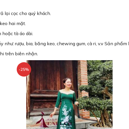
rả lại cọc cho quý khách.
keo hai mặt.
 hoặc tà áo dài.
như: rượu, bia, băng keo, chewing gum, cà ri, v.v Sản phẩm 
hi trên biên nhận.
-25%