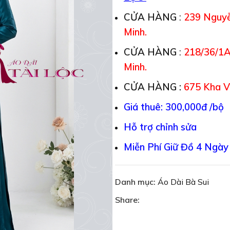
CỬA HÀNG
:
239 Nguyễn
Minh.
CỬA HÀNG
:
218/36/1A
Minh.
CỬA HÀNG :
675 Kha V
Giá thuê: 300,000đ /bộ
Hỗ trợ chỉnh sửa
Miễn Phí Giữ Đồ 4 Ngày
Danh mục:
Áo Dài Bà Sui
Share: