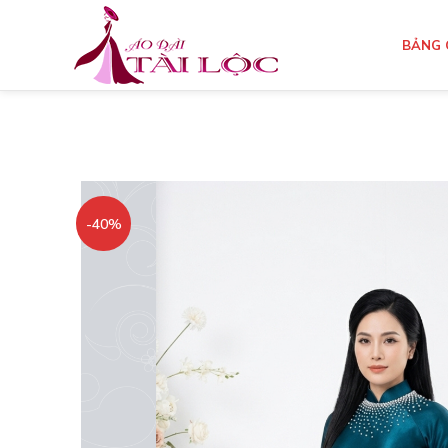
BẢNG 
-40%