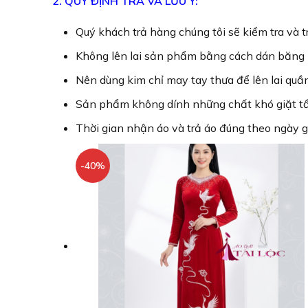
2. QUY ĐỊNH TRẢ VÀ LƯU Ý:
Quý khách trả hàng chúng tôi sẽ kiểm tra và t
Không lên lai sản phẩm bằng cách dán băng 
Nên dùng kim chỉ may tay thưa để lên lai quần
Sản phẩm không dính những chất khó giặt tẩy 
Thời gian nhận áo và trả áo đúng theo ngày g
-40%