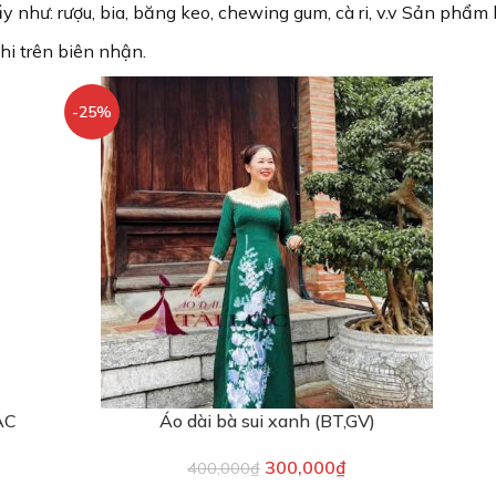
như: rượu, bia, băng keo, chewing gum, cà ri, v.v Sản phẩm 
hi trên biên nhận.
-25%
ẠC
Áo dài bà sui xanh (BT,GV)
300,000
₫
400,000
₫