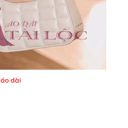
 áo dài