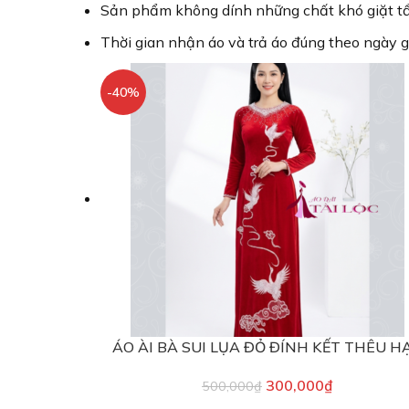
Sản phẩm không dính những chất khó giặt tẩy 
Thời gian nhận áo và trả áo đúng theo ngày g
-40%
ÁO ÀI BÀ SUI LỤA ĐỎ ĐÍNH KẾT THÊU H
300,000
₫
500,000
₫