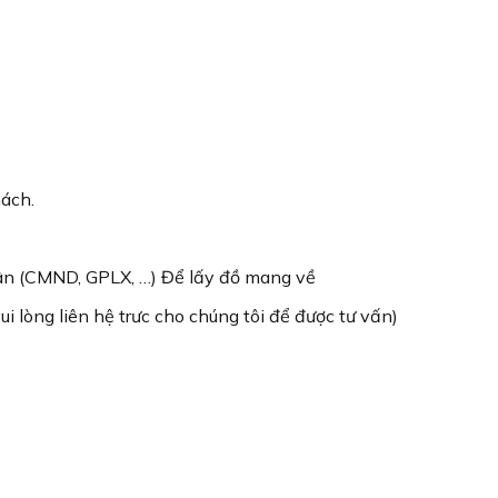
hách.
thân (CMND, GPLX, …) Để lấy đồ mang về
i lòng liên hệ trưc cho chúng tôi để được tư vấn)