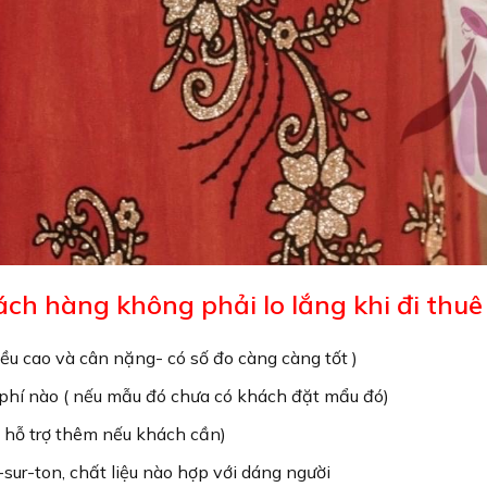
ch hàng không phải lo lắng khi đi thuê
ều cao và cân nặng- có số đo càng càng tốt )
 phí nào ( nếu mẫu đó chưa có khách đặt mẩu đó)
ể hỗ trợ thêm nếu khách cần)
sur-ton, chất liệu nào hợp với dáng người