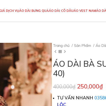
GIÁ DỊCH VỤ
ÁO DÀI BƯNG QUẢ
ÁO DÀI CÔ DÂU
ÁO VEST NAM
ÁO DÀ
Trang chủ
Sản Phẩm
Áo Dà
ÁO DÀI BÀ SU
40)
250,000
₫
400,000
₫
TƯ VẤN NHANH
0358
LỘC