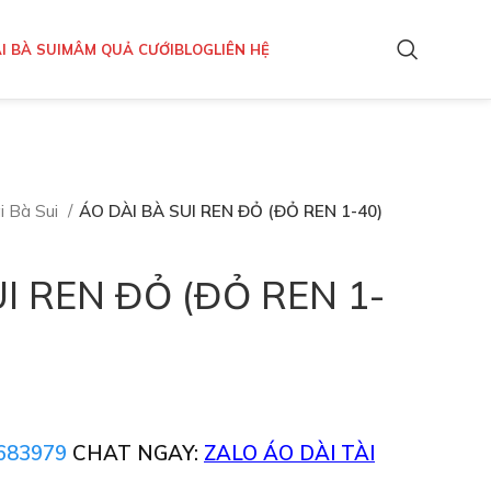
I BÀ SUI
MÂM QUẢ CƯỚI
BLOG
LIÊN HỆ
i Bà Sui
ÁO DÀI BÀ SUI REN ĐỎ (ĐỎ REN 1-40)
I REN ĐỎ (ĐỎ REN 1-
683979
CHAT NGAY:
ZALO ÁO DÀI TÀI