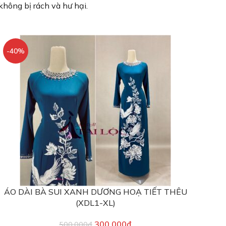
không bị rách và hư hại.
-40%
ÁO DÀI BÀ SUI XANH DƯƠNG HOẠ TIẾT THÊU
(XDL1-XL)
300,000
₫
500,000
₫