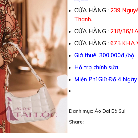
CỬA HÀNG
:
239 Nguyễ
Thạnh.
CỬA HÀNG
:
218/36/1A
CỬA HÀNG :
675 KHA 
Giá thuê: 300,000đ /bộ
Hỗ trợ chỉnh sửa
Miễn Phí Giữ Đồ 4 Ngày
Danh mục:
Áo Dài Bà Sui
Share: