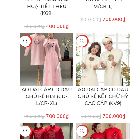
HOẠ TIẾT THÊU
M/CR-L)
(KG8)
700,000
₫
900,000
₫
400,000
₫
500,000
₫
-22%
-22%
ÁO DÀI CẶP CÔ DÂU
ÁO DÀI CẶP CÔ DÂU
CHÚ RỂ HL8 (CD-
CHÚ RỂ KẾT CHỮ HỶ
L/CR-XL)
CAO CẤP (KV9)
700,000
₫
700,000
₫
900,000
₫
900,000
₫
-22%
-22%