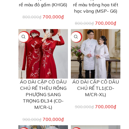
rể màu đỏ gấm (KHG6)
rể màu trắng họa tiết
hạc vàng (MSP- G6)
700,000
₫
800,000
₫
700,000
₫
800,000
₫
-22%
-22%
ÁO DÀI CẶP CÔ DÂU
ÁO DÀI CẶP CÔ DÂU
CHÚ RỂ THÊU RỒNG
CHÚ RỂ TL1(CD-
PHƯỢNG SANG
M/CR-XL)
TRỌNG ĐL34 (CD-
700,000
₫
M/CR-L)
900,000
₫
700,000
₫
900,000
₫