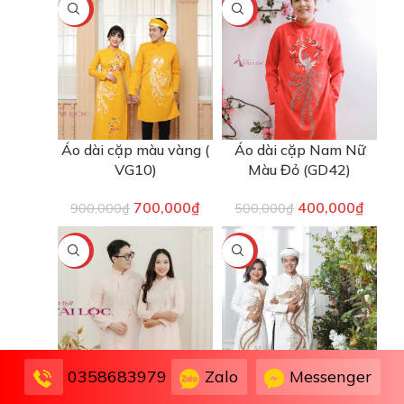
-22%
-20%
Áo dài cặp màu vàng (
Áo dài cặp Nam Nữ
VG10)
Màu Đỏ (GD42)
700,000
₫
400,000
₫
900,000
₫
500,000
₫
-22%
-13%
Zalo
Messenger
0358683979
Áo Dài Cặp Nam Nữ
Áo Dài Cặp Nam Nữ