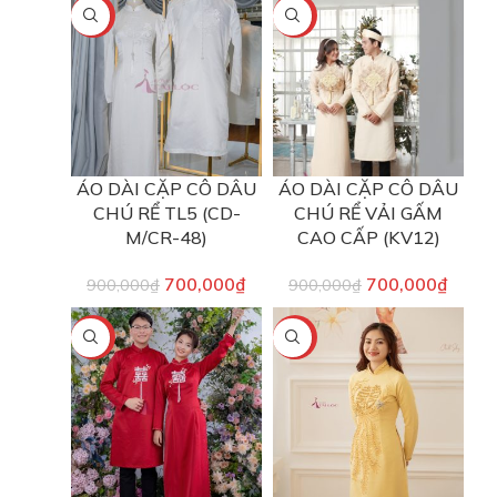
-22%
-22%
ÁO DÀI CẶP CÔ DÂU
ÁO DÀI CẶP CÔ DÂU
CHÚ RỂ TL5 (CD-
CHÚ RỂ VẢI GẤM
M/CR-48)
CAO CẤP (KV12)
700,000
₫
700,000
₫
900,000
₫
900,000
₫
-22%
-20%