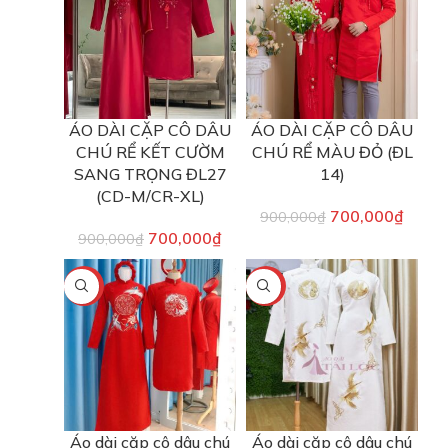
ÁO DÀI CẶP CÔ DÂU
ÁO DÀI CẶP CÔ DÂU
CHÚ RỂ KẾT CƯỜM
CHÚ RỂ MÀU ĐỎ (ĐL
SANG TRỌNG ĐL27
14)
(CD-M/CR-XL)
700,000
₫
900,000
₫
700,000
₫
900,000
₫
-13%
-13%
Áo dài cặp cô dâu chú
Áo dài cặp cô dâu chú