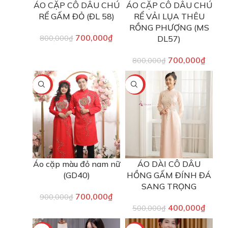
ÁO CẶP CÔ DÂU CHÚ
ÁO CẶP CÔ DÂU CHÚ
RỂ GẤM ĐỎ (ĐL 58)
RỂ VẢI LỤA THÊU
RỒNG PHƯỢNG (MS
700,000
₫
800,000
₫
DL57)
700,000
₫
800,000
₫
-22%
-20%
Áo cặp màu đỏ nam nữ
ÁO DÀI CÔ DÂU
(GD40)
HỒNG GẤM ĐÍNH ĐÁ
SANG TRỌNG
700,000
₫
900,000
₫
400,000
₫
500,000
₫