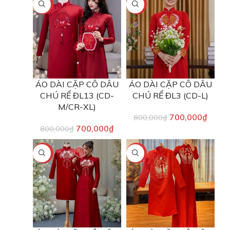
-13%
-13%
ÁO DÀI CẶP CÔ DÂU
ÁO DÀI CẶP CÔ DÂU
CHÚ RỂ ĐL13 (CD-
CHÚ RỂ ĐL3 (CD-L)
M/CR-XL)
700,000
₫
800,000
₫
700,000
₫
800,000
₫
-22%
-22%