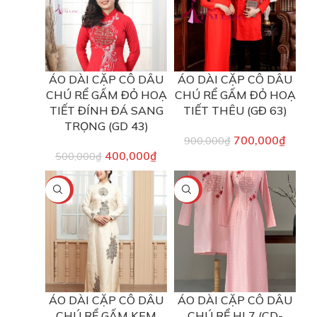
ÁO DÀI CẶP CÔ DÂU
ÁO DÀI CẶP CÔ DÂU
CHÚ RỂ GẤM ĐỎ HOẠ
CHÚ RỂ GẤM ĐỎ HOẠ
TIẾT ĐÍNH ĐÁ SANG
TIẾT THÊU (GĐ 63)
TRỌNG (GD 43)
700,000
₫
900,000
₫
400,000
₫
500,000
₫
-20%
-22%
ÁO DÀI CẶP CÔ DÂU
ÁO DÀI CẶP CÔ DÂU
CHÚ RỂ GẤM KEM
CHÚ RỂ HL7 (CD-