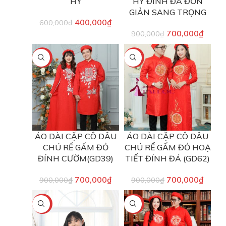
HỶ
HỶ ĐÍNH ĐÁ ĐƠN
GIẢN SANG TRỌNG
400,000
₫
600,000
₫
700,000
₫
900,000
₫
-22%
-22%
ÁO DÀI CẶP CÔ DÂU
ÁO DÀI CẶP CÔ DÂU
CHÚ RỂ GẤM ĐỎ
CHÚ RỂ GẤM ĐỎ HOẠ
ĐÍNH CƯỜM(GD39)
TIẾT ĐÍNH ĐÁ (GD62)
700,000
₫
700,000
₫
900,000
₫
900,000
₫
-20%
-22%