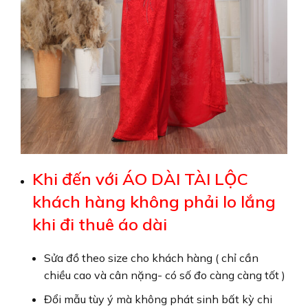
Khi đến với ÁO DÀI TÀI LỘC
khách hàng không phải lo lắng
khi đi thuê áo dài
Sửa đồ theo size cho khách hàng ( chỉ cần
chiều cao và cân nặng- có số đo càng càng tốt )
Đổi mẫu tùy ý mà không phát sinh bất kỳ chi