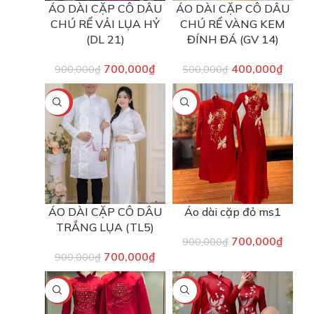
ÁO DÀI CẶP CÔ DÂU
ÁO DÀI CẶP CÔ DÂU
CHÚ RỂ VẢI LỤA HỶ
CHÚ RỂ VÀNG KEM
(DL 21)
ĐÍNH ĐÁ (GV 14)
700,000
₫
400,000
₫
900,000
₫
500,000
₫
-22%
-22%
ÁO DÀI CẶP CÔ DÂU
Áo dài cặp đỏ ms1
TRẮNG LỤA (TL5)
700,000
₫
900,000
₫
700,000
₫
900,000
₫
-22%
-22%