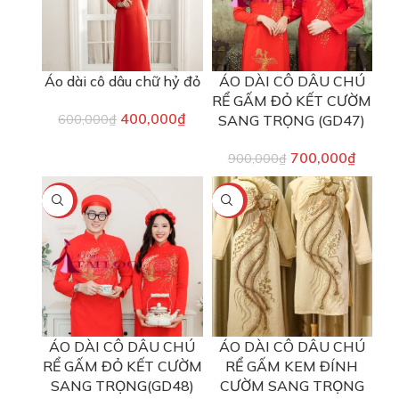
Áo dài cô dâu chữ hỷ đỏ
ÁO DÀI CÔ DÂU CHÚ
RỂ GẤM ĐỎ KẾT CƯỜM
400,000
₫
600,000
₫
SANG TRỌNG (GD47)
700,000
₫
900,000
₫
-22%
-13%
ÁO DÀI CÔ DÂU CHÚ
ÁO DÀI CÔ DÂU CHÚ
RỂ GẤM ĐỎ KẾT CƯỜM
RỂ GẤM KEM ĐÍNH
SANG TRỌNG(GD48)
CƯỜM SANG TRỌNG