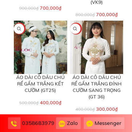
(VK9)
700,000
₫
900,000
₫
700,000
₫
800,000
₫
-20%
-25%
ÁO DÀI CÔ DÂU CHÚ
ÁO DÀI CÔ DÂU CHÚ
RỂ GẤM TRẮNG KẾT
RỂ GẤM TRẮNG ĐÍNH
CƯỜM (GT25)
CƯỜM SANG TRỌNG
(GT 36)
400,000
₫
500,000
₫
300,000
₫
400,000
₫
Zalo
Messenger
0358683979
-22%
-22%