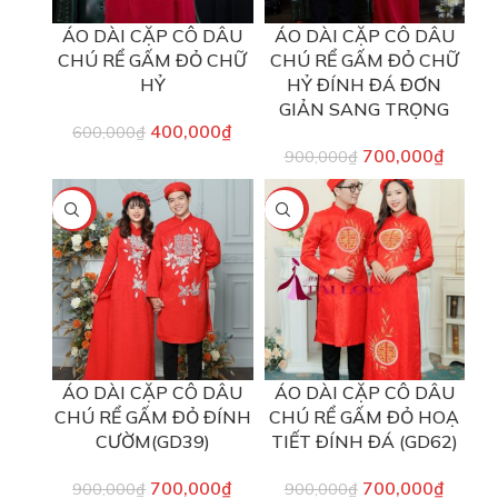
ÁO DÀI CẶP CÔ DÂU
ÁO DÀI CẶP CÔ DÂU
CHÚ RỂ GẤM ĐỎ CHỮ
CHÚ RỂ GẤM ĐỎ CHỮ
HỶ
HỶ ĐÍNH ĐÁ ĐƠN
GIẢN SANG TRỌNG
400,000
₫
600,000
₫
700,000
₫
900,000
₫
-22%
-22%
ÁO DÀI CẶP CÔ DÂU
ÁO DÀI CẶP CÔ DÂU
CHÚ RỂ GẤM ĐỎ ĐÍNH
CHÚ RỂ GẤM ĐỎ HOẠ
CƯỜM(GD39)
TIẾT ĐÍNH ĐÁ (GD62)
700,000
₫
700,000
₫
900,000
₫
900,000
₫