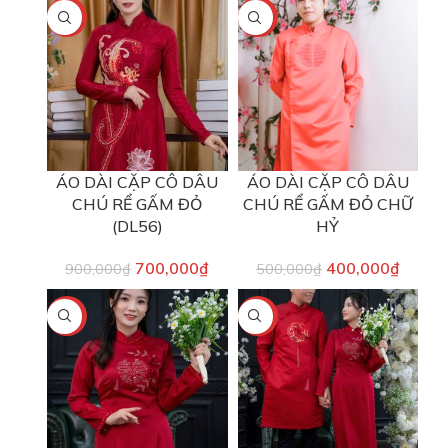
-22%
-20%
ÁO DÀI CẶP CÔ DÂU
ÁO DÀI CẶP CÔ DÂU
CHÚ RỂ GẤM ĐỎ
CHÚ RỂ GẤM ĐỎ CHỮ
(DL56)
HỶ
700,000
₫
400,000
₫
900,000
₫
500,000
₫
-33%
-22%