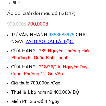
Áo dài cưới đôi màu đỏ ( GD47)
700,000
₫
900,000
₫
TƯ VẤN NHANH
0358683979
CHAT
NGAY:
ZALO ÁO DÀI TÀI LỘC
CỬA HÀNG :
239 Nguyễn Thượng Hiền,
Phường 6 , Quận Bình Thạnh.
CỬA HÀNG :
218/36/1A, Nguyễn Duy
Cung, Phường 12, Gò Vấp.
Giá thuê: 700,000đ /Cặp
Thuê lẻ 1 bộ nam nữ 400,000/ BỘ
Miễn Phí Giữ Đồ 4 Ngày