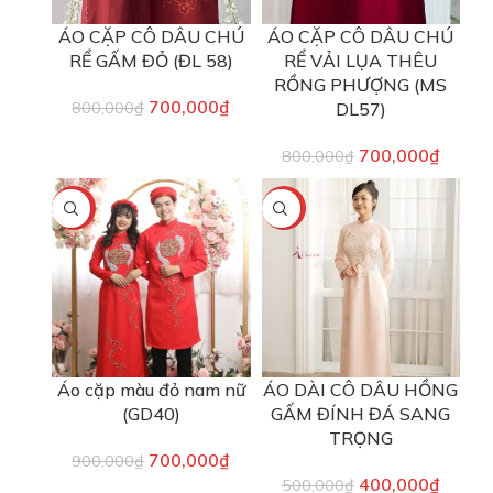
ÁO CẶP CÔ DÂU CHÚ
ÁO CẶP CÔ DÂU CHÚ
RỂ GẤM ĐỎ (ĐL 58)
RỂ VẢI LỤA THÊU
RỒNG PHƯỢNG (MS
700,000
₫
800,000
₫
DL57)
700,000
₫
800,000
₫
-22%
-20%
Áo cặp màu đỏ nam nữ
ÁO DÀI CÔ DÂU HỒNG
(GD40)
GẤM ĐÍNH ĐÁ SANG
TRỌNG
700,000
₫
900,000
₫
400,000
₫
500,000
₫