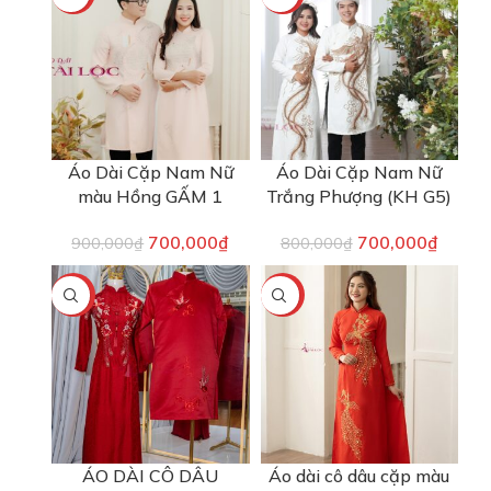
Áo Dài Cặp Nam Nữ
Áo Dài Cặp Nam Nữ
màu Hồng GẤM 1
Trắng Phượng (KH G5)
700,000
₫
700,000
₫
900,000
₫
800,000
₫
-22%
-56%
ÁO DÀI CÔ DÂU
Áo dài cô dâu cặp màu