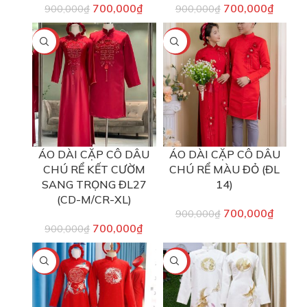
700,000
₫
700,000
₫
900,000
₫
900,000
₫
-22%
-22%
ÁO DÀI CẶP CÔ DÂU
ÁO DÀI CẶP CÔ DÂU
CHÚ RỂ KẾT CƯỜM
CHÚ RỂ MÀU ĐỎ (ĐL
SANG TRỌNG ĐL27
14)
(CD-M/CR-XL)
700,000
₫
900,000
₫
700,000
₫
900,000
₫
-13%
-13%