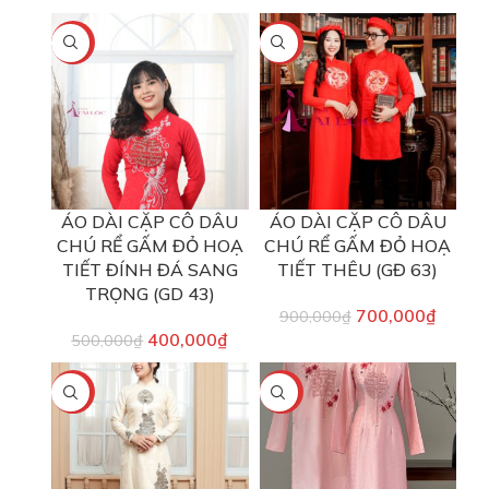
-20%
-22%
ÁO DÀI CẶP CÔ DÂU
ÁO DÀI CẶP CÔ DÂU
CHÚ RỂ GẤM ĐỎ HOẠ
CHÚ RỂ GẤM ĐỎ HOẠ
TIẾT ĐÍNH ĐÁ SANG
TIẾT THÊU (GĐ 63)
TRỌNG (GD 43)
700,000
₫
900,000
₫
400,000
₫
500,000
₫
-20%
-22%