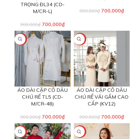
TRỌNG ĐL34 (CD-
700,000
₫
M/CR-L)
900,000
₫
700,000
₫
900,000
₫
-22%
-22%
ÁO DÀI CẶP CÔ DÂU
ÁO DÀI CẶP CÔ DÂU
CHÚ RỂ TL5 (CD-
CHÚ RỂ VẢI GẤM CAO
M/CR-48)
CẤP (KV12)
700,000
₫
700,000
₫
900,000
₫
900,000
₫
-22%
-20%