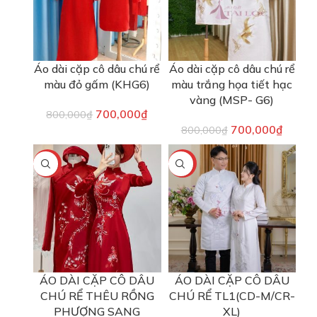
Áo dài cặp cô dâu chú rể
Áo dài cặp cô dâu chú rể
màu đỏ gấm (KHG6)
màu trắng họa tiết hạc
vàng (MSP- G6)
700,000
₫
800,000
₫
700,000
₫
800,000
₫
-22%
-22%
ÁO DÀI CẶP CÔ DÂU
ÁO DÀI CẶP CÔ DÂU
CHÚ RỂ THÊU RỒNG
CHÚ RỂ TL1(CD-M/CR-
PHƯỢNG SANG
XL)