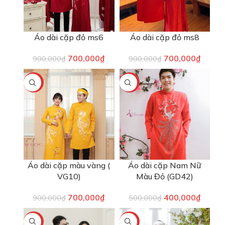
Áo dài cặp đỏ ms6
Áo dài cặp đỏ ms8
700,000
₫
700,000
₫
900,000
₫
900,000
₫
-22%
-20%
Áo dài cặp màu vàng (
Áo dài cặp Nam Nữ
VG10)
Màu Đỏ (GD42)
700,000
₫
400,000
₫
900,000
₫
500,000
₫
-22%
-13%