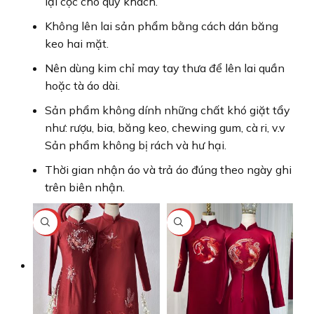
lại cọc cho quý khách.
Không lên lai sản phẩm bằng cách dán băng
keo hai mặt.
Nên dùng kim chỉ may tay thưa để lên lai quần
hoặc tà áo dài.
Sản phẩm không dính những chất khó giặt tẩy
như: rượu, bia, băng keo, chewing gum, cà ri, v.v
Sản phẩm không bị rách và hư hại.
Thời gian nhận áo và trả áo đúng theo ngày ghi
trên biên nhận.
-13%
-13%