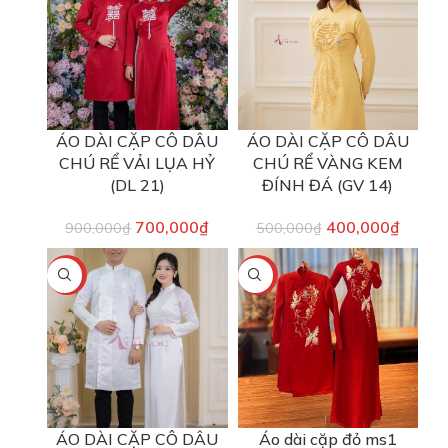
ÁO DÀI CẶP CÔ DÂU
ÁO DÀI CẶP CÔ DÂU
CHÚ RỂ VẢI LỤA HỶ
CHÚ RỂ VÀNG KEM
(DL 21)
ĐÍNH ĐÁ (GV 14)
700,000
₫
400,000
₫
900,000
₫
500,000
₫
-22%
-22%
ÁO DÀI CẶP CÔ DÂU
Áo dài cặp đỏ ms1