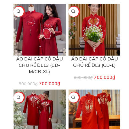
-13%
-13%
ÁO DÀI CẶP CÔ DÂU
ÁO DÀI CẶP CÔ DÂU
CHÚ RỂ ĐL13 (CD-
CHÚ RỂ ĐL3 (CD-L)
M/CR-XL)
700,000
₫
800,000
₫
700,000
₫
800,000
₫
-22%
-22%