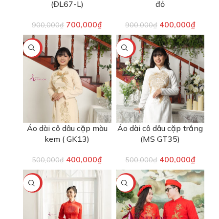
(ĐL67-L)
đỏ
700,000
₫
400,000
₫
900,000
₫
900,000
₫
-20%
-20%
Áo dài cô dâu cặp màu
Áo dài cô dâu cặp trắng
kem ( GK13)
(MS GT35)
400,000
₫
400,000
₫
500,000
₫
500,000
₫
-33%
-22%