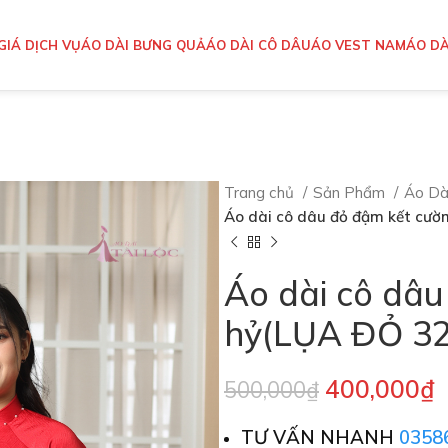
GIÁ DỊCH VỤ
ÁO DÀI BƯNG QUẢ
ÁO DÀI CÔ DÂU
ÁO VEST NAM
ÁO DÀ
Trang chủ
Sản Phẩm
Áo Dà
Áo dài cô dâu đỏ đậm kết cườ
Áo dài cô dâ
hỷ(LỤA ĐỎ 32
400,000
₫
500,000
₫
TƯ VẤN NHANH
0358