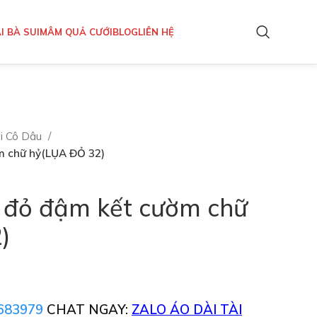
I BÀ SUI
MÂM QUẢ CƯỚI
BLOG
LIÊN HỆ
i Cô Dâu
m chữ hỷ(LỤA ĐỎ 32)
u đỏ đậm kết cườm chữ
)
683979
CHAT NGAY:
ZALO ÁO DÀI TÀI