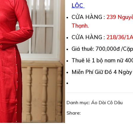
LỘC
CỬA HÀNG :
239 Nguyễ
Thạnh.
CỬA HÀNG :
218/36/1A
Giá thuê: 700,000đ /Cặ
Thuê lẻ 1 bộ nam nữ 40
Miễn Phí Giữ Đồ 4 Ngày
Danh mục:
Áo Dài Cô Dâu
Share: