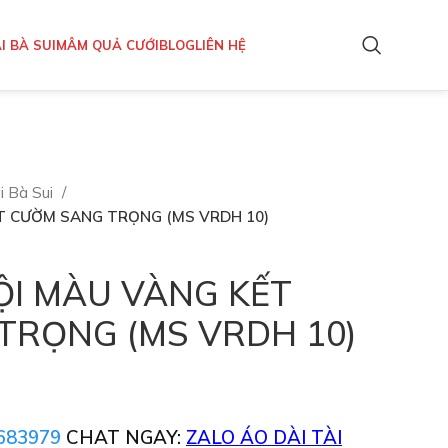
I BÀ SUI
MÂM QUẢ CƯỚI
BLOG
LIÊN HỆ
i Bà Sui
ẾT CƯỜM SANG TRỌNG (MS VRDH 10)
ỘI MÀU VÀNG KẾT
TRỌNG (MS VRDH 10)
683979
CHAT NGAY:
ZALO ÁO DÀI TÀI