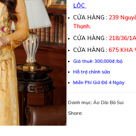
LỘC
CỬA HÀNG
:
239 Nguyễ
Thạnh.
CỬA HÀNG
:
218/36/1A
CỬA HÀNG :
675 KHA 
Giá thuê: 300,000đ /bộ
Hỗ trợ chỉnh sửa
Miễn Phí Giữ Đồ 4 Ngày
Danh mục:
Áo Dài Bà Sui
Share: