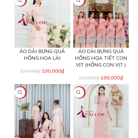
-17%
-17%
ÁO DÀI BƯNG QUẢ
ÁO DÀI BƯNG QUẢ
HỒNG HOA LÀI
HỒNG HỌA TIẾT CON
VỊT (HỒNG CON VỊT )
100,000
₫
120,000
₫
100,000
₫
120,000
₫
-17%
-17%