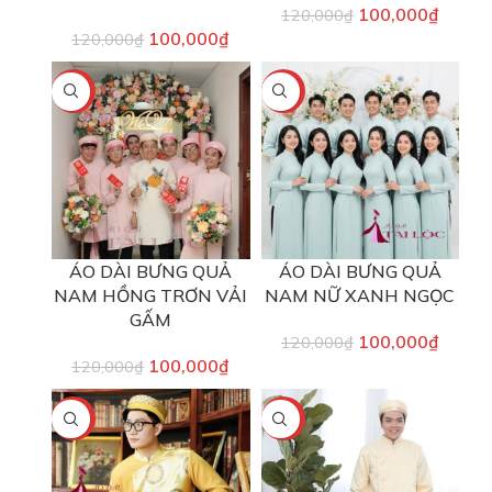
100,000
₫
120,000
₫
100,000
₫
120,000
₫
-17%
-17%
ÁO DÀI BƯNG QUẢ
ÁO DÀI BƯNG QUẢ
NAM HỒNG TRƠN VẢI
NAM NỮ XANH NGỌC
GẤM
100,000
₫
120,000
₫
100,000
₫
120,000
₫
-17%
-17%