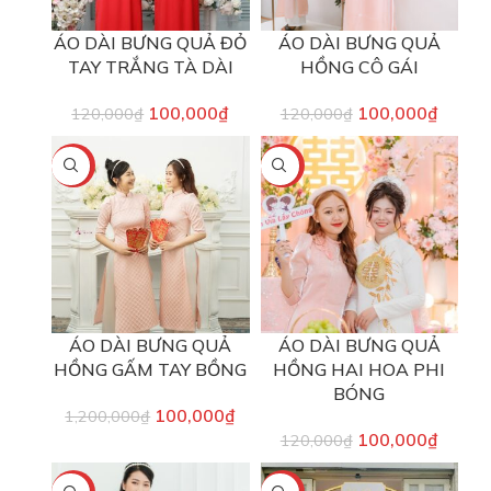
ÁO DÀI BƯNG QUẢ ĐỎ
ÁO DÀI BƯNG QUẢ
TAY TRẮNG TÀ DÀI
HỒNG CÔ GÁI
100,000
₫
100,000
₫
120,000
₫
120,000
₫
-92%
-17%
ÁO DÀI BƯNG QUẢ
ÁO DÀI BƯNG QUẢ
HỒNG GẤM TAY BỒNG
HỒNG HAI HOA PHI
BÓNG
100,000
₫
1,200,000
₫
100,000
₫
120,000
₫