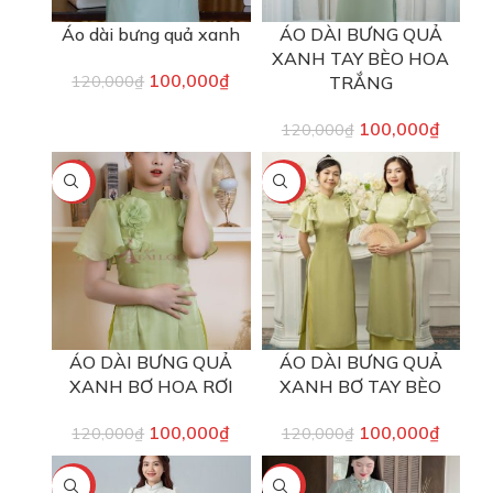
Áo dài bưng quả xanh
ÁO DÀI BƯNG QUẢ
XANH TAY BÈO HOA
100,000
₫
120,000
₫
TRẮNG
100,000
₫
120,000
₫
-17%
-17%
ÁO DÀI BƯNG QUẢ
ÁO DÀI BƯNG QUẢ
XANH BƠ HOA RƠI
XANH BƠ TAY BÈO
100,000
₫
100,000
₫
120,000
₫
120,000
₫
-17%
-17%