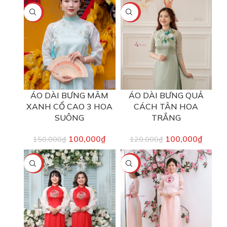
-33%
-17%
ÁO DÀI BƯNG MÂM
ÁO DÀI BƯNG QUẢ
XANH CỔ CAO 3 HOA
CÁCH TÂN HOA
SUÔNG
TRẮNG
100,000
₫
100,000
₫
150,000
₫
120,000
₫
-17%
-17%