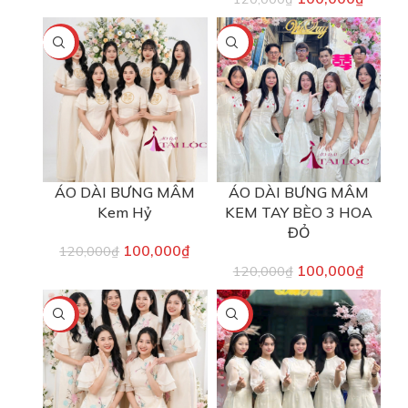
-17%
-17%
ÁO DÀI BƯNG MÂM
ÁO DÀI BƯNG MÂM
Kem Hỷ
KEM TAY BÈO 3 HOA
ĐỎ
100,000
₫
120,000
₫
100,000
₫
120,000
₫
-17%
-23%