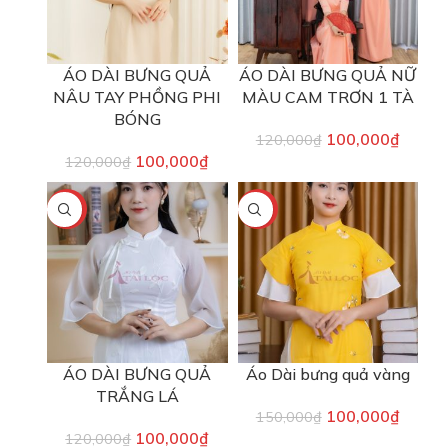
ÁO DÀI BƯNG QUẢ
ÁO DÀI BƯNG QUẢ NỮ
NÂU TAY PHỒNG PHI
MÀU CAM TRƠN 1 TÀ
BÓNG
100,000
₫
120,000
₫
100,000
₫
120,000
₫
-17%
-33%
ÁO DÀI BƯNG QUẢ
Áo Dài bưng quả vàng
TRẮNG LÁ
100,000
₫
150,000
₫
100,000
₫
120,000
₫