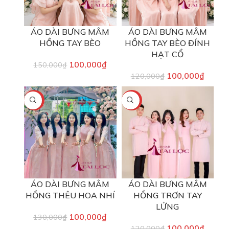
ÁO DÀI BƯNG MÂM
ÁO DÀI BƯNG MÂM
HỒNG TAY BÈO
HỒNG TAY BÈO ĐÍNH
HẠT CỔ
100,000
₫
150,000
₫
100,000
₫
120,000
₫
-23%
-17%
ÁO DÀI BƯNG MÂM
ÁO DÀI BƯNG MÂM
HỒNG THÊU HOA NHÍ
HỒNG TRƠN TAY
LỬNG
100,000
₫
130,000
₫
100,000
₫
120,000
₫