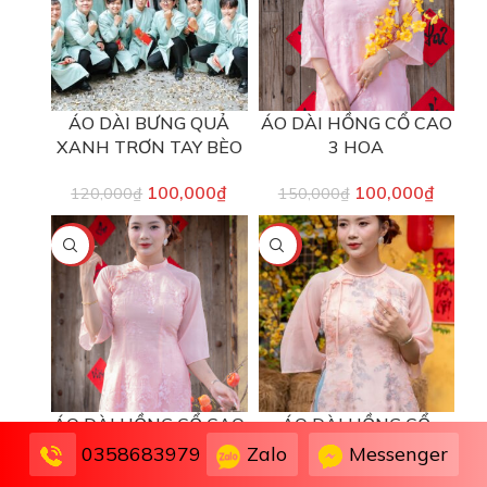
ÁO DÀI BƯNG QUẢ
ÁO DÀI HỒNG CỔ CAO
XANH TRƠN TAY BÈO
3 HOA
100,000
₫
100,000
₫
120,000
₫
150,000
₫
-33%
-33%
ÁO DÀI HỒNG CỔ CAO
ÁO DÀI HỒNG CỔ
3 NƠ
TRÒN NƠ THÊU
Zalo
Messenger
0358683979