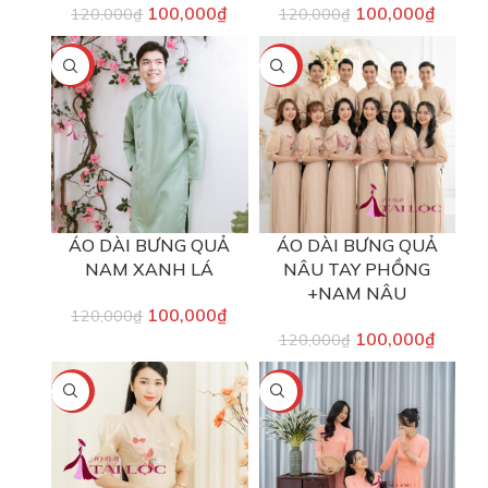
100,000
₫
100,000
₫
120,000
₫
120,000
₫
-17%
-17%
ÁO DÀI BƯNG QUẢ
ÁO DÀI BƯNG QUẢ
NAM XANH LÁ
NÂU TAY PHỒNG
+NAM NÂU
100,000
₫
120,000
₫
100,000
₫
120,000
₫
-17%
-17%