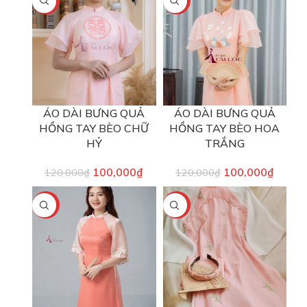
-17%
-17%
ÁO DÀI BƯNG QUẢ
ÁO DÀI BƯNG QUẢ
HỒNG TAY BÈO CHỮ
HỒNG TAY BÈO HOA
HỶ
TRẮNG
100,000
₫
100,000
₫
120,000
₫
120,000
₫
-17%
-33%