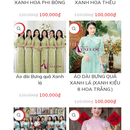
XANH HOA PHI BÓNG
XANH HOA THÊU
100,000
₫
100,000
₫
120,000
₫
120,000
₫
-17%
-17%
Áo dài Bưng quả Xanh
ÁO DÀI BƯNG QUẢ
lá
XANH LÁ (XANH KIỂU
8 HOA TRẮNG )
100,000
₫
120,000
₫
100,000
₫
120,000
₫
-17%
-33%