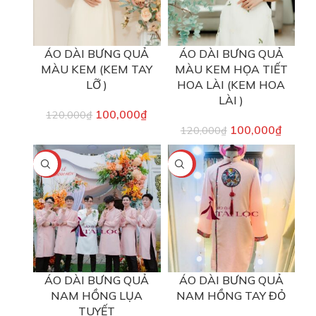
ÁO DÀI BƯNG QUẢ
ÁO DÀI BƯNG QUẢ
MÀU KEM (KEM TAY
MÀU KEM HỌA TIẾT
LỠ )
HOA LÀI (KEM HOA
LÀI )
100,000
₫
120,000
₫
100,000
₫
120,000
₫
-17%
-17%
ÁO DÀI BƯNG QUẢ
ÁO DÀI BƯNG QUẢ
NAM HỒNG LỤA
NAM HỒNG TAY ĐỎ
TUYẾT