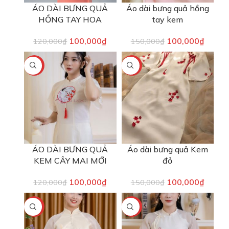
ÁO DÀI BƯNG QUẢ
Áo dài bưng quả hồng
HỒNG TAY HOA
tay kem
100,000
₫
100,000
₫
120,000
₫
150,000
₫
-17%
-33%
ÁO DÀI BƯNG QUẢ
Áo dài bưng quả Kem
KEM CÂY MAI MỚI
đỏ
100,000
₫
100,000
₫
120,000
₫
150,000
₫
-17%
-17%