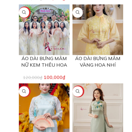
-17%
ÁO DÀI BƯNG MÂM
ÁO DÀI BƯNG MÂM
NỮ KEM THÊU HOA
VÀNG HOA NHÍ
100,000
₫
120,000
₫
-33%
-17%