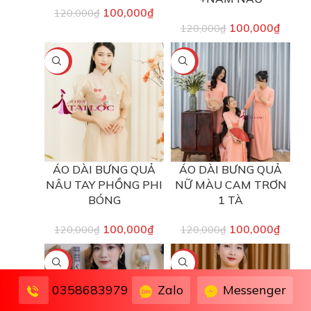
100,000
₫
120,000
₫
100,000
₫
120,000
₫
-17%
-17%
ÁO DÀI BƯNG QUẢ
ÁO DÀI BƯNG QUẢ
NÂU TAY PHỒNG PHI
NỮ MÀU CAM TRƠN
BÓNG
1 TÀ
100,000
₫
100,000
₫
120,000
₫
120,000
₫
-17%
-33%
Zalo
Messenger
0358683979