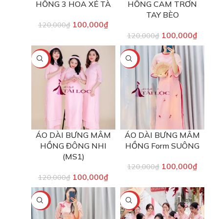
HỒNG 3 HOA XẺ TÀ
HỒNG CAM TRƠN
TAY BÈO
100,000
₫
120,000
₫
100,000
₫
120,000
₫
-17%
-17%
ÁO DÀI BƯNG MÂM
ÁO DÀI BƯNG MÂM
HỒNG ĐÔNG NHI
HỒNG Form SUÔNG
(MS1)
100,000
₫
120,000
₫
100,000
₫
120,000
₫
-17%
-33%