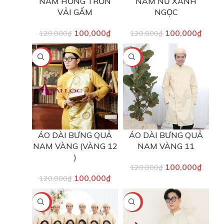
NAM HỒNG TRƠN
NAM NỮ XANH
VẢI GẤM
NGỌC
100,000
₫
100,000
₫
120,000
₫
120,000
₫
-17%
-17%
ÁO DÀI BƯNG QUẢ
ÁO DÀI BƯNG QUẢ
NAM VÀNG (VÀNG 12
NAM VÀNG 11
)
100,000
₫
120,000
₫
100,000
₫
120,000
₫
-17%
-17%