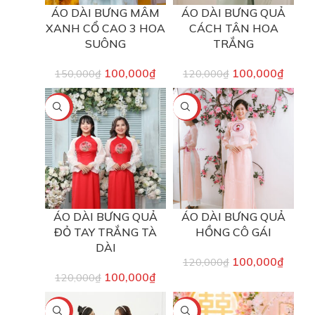
ÁO DÀI BƯNG MÂM
ÁO DÀI BƯNG QUẢ
XANH CỔ CAO 3 HOA
CÁCH TÂN HOA
SUÔNG
TRẮNG
100,000
₫
100,000
₫
150,000
₫
120,000
₫
-17%
-17%
ÁO DÀI BƯNG QUẢ
ÁO DÀI BƯNG QUẢ
ĐỎ TAY TRẮNG TÀ
HỒNG CÔ GÁI
DÀI
100,000
₫
120,000
₫
100,000
₫
120,000
₫
-92%
-17%