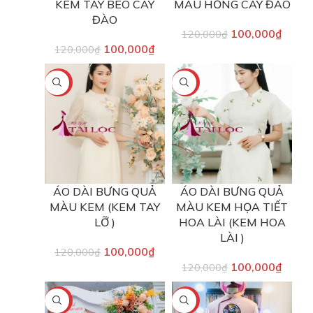
KEM TAY BÈO CÂY
MÀU HỒNG CÂY ĐÀO
ĐÀO
100,000
₫
120,000
₫
100,000
₫
120,000
₫
-17%
-17%
ÁO DÀI BƯNG QUẢ
ÁO DÀI BƯNG QUẢ
MÀU KEM (KEM TAY
MÀU KEM HỌA TIẾT
LỠ )
HOA LÀI (KEM HOA
LÀI )
100,000
₫
120,000
₫
100,000
₫
120,000
₫
-17%
-17%