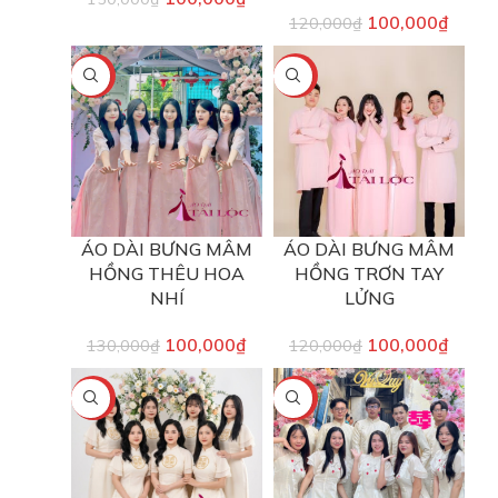
100,000
₫
120,000
₫
-23%
-17%
ÁO DÀI BƯNG MÂM
ÁO DÀI BƯNG MÂM
HỒNG THÊU HOA
HỒNG TRƠN TAY
NHÍ
LỬNG
100,000
₫
100,000
₫
130,000
₫
120,000
₫
-17%
-17%