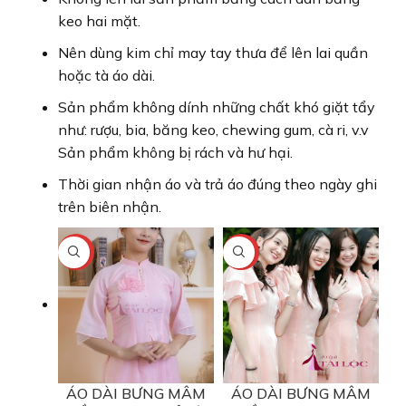
keo hai mặt.
Nên dùng kim chỉ may tay thưa để lên lai quần
hoặc tà áo dài.
Sản phẩm không dính những chất khó giặt tẩy
như: rượu, bia, băng keo, chewing gum, cà ri, v.v
Sản phẩm không bị rách và hư hại.
Thời gian nhận áo và trả áo đúng theo ngày ghi
trên biên nhận.
-17%
-17%
ÁO DÀI BƯNG MÂM
ÁO DÀI BƯNG MÂM