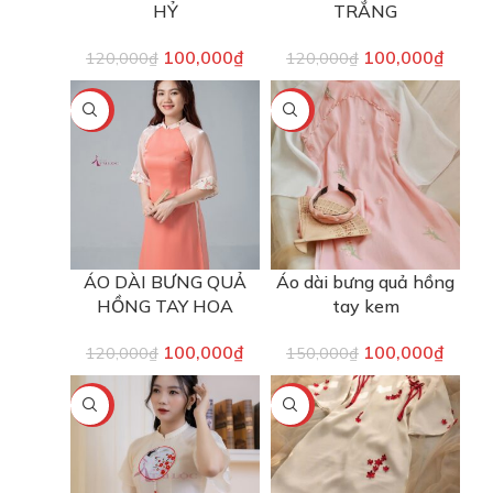
HỶ
TRẮNG
100,000
₫
100,000
₫
120,000
₫
120,000
₫
-17%
-33%
ÁO DÀI BƯNG QUẢ
Áo dài bưng quả hồng
HỒNG TAY HOA
tay kem
100,000
₫
100,000
₫
120,000
₫
150,000
₫
-17%
-33%