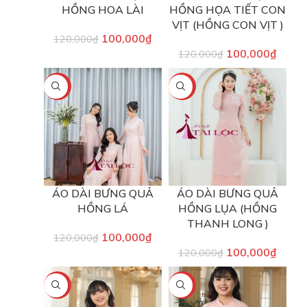
HỒNG HOA LÀI
HỒNG HỌA TIẾT CON
VỊT (HỒNG CON VỊT )
100,000
₫
120,000
₫
100,000
₫
120,000
₫
-17%
-17%
ÁO DÀI BƯNG QUẢ
ÁO DÀI BƯNG QUẢ
HỒNG LÁ
HỒNG LỤA (HỒNG
THANH LONG )
100,000
₫
120,000
₫
100,000
₫
120,000
₫
-17%
-17%