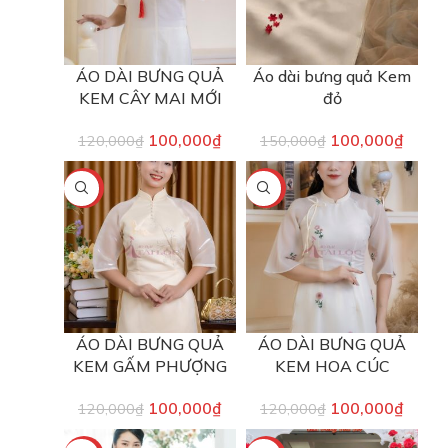
ÁO DÀI BƯNG QUẢ
Áo dài bưng quả Kem
KEM CÂY MAI MỚI
đỏ
100,000
₫
100,000
₫
120,000
₫
150,000
₫
-17%
-17%
ÁO DÀI BƯNG QUẢ
ÁO DÀI BƯNG QUẢ
KEM GẤM PHƯỢNG
KEM HOA CÚC
100,000
₫
100,000
₫
120,000
₫
120,000
₫