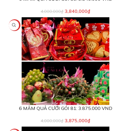
3,840,000
₫
4,000,000
₫
-3%
6 MÂM QUẢ CƯỚI GÓI 81: 3.875.000 VND
3,875,000
₫
4,000,000
₫