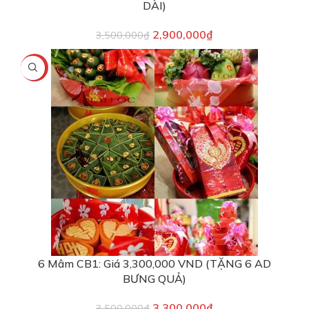
DÀI)
2,900,000
₫
3,500,000
₫
-6%
6 Mâm CB1: Giá 3,300,000 VND (TẶNG 6 AD
BƯNG QUẢ)
3,300,000
₫
3,500,000
₫