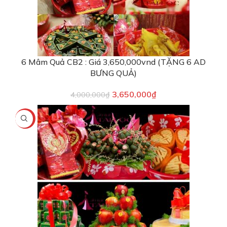
6 Mâm Quả CB2 : Giá 3,650,000vnd (TẶNG 6 AD
BƯNG QUẢ)
3,650,000
₫
4,000,000
₫
-9%