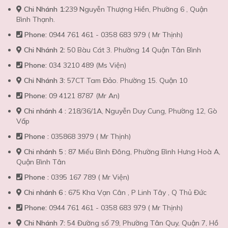
Chi Nhánh 1:
239 Nguyễn Thượng Hiền, Phường 6 , Quận
Bình Thạnh.
Phone:
0944 761 461 - 0358 683 979 ( Mr Thịnh)
Chi Nhánh 2:
50 Bàu Cát 3. Phường 14 Quận Tân Bình
Phone:
034 3210 489 (Ms Viện)
Chi Nhánh 3:
57CT Tam Đảo. Phường 15. Quận 10
Phone:
09 4121 8787 (Mr An)
Chi nhánh 4 :
218/36/1A, Nguyễn Duy Cung, Phường 12, Gò
Vấp
Phone :
035868 3979 ( Mr Thịnh)
Chi nhánh 5 :
87 Miếu Bình Đông, Phường Bình Hưng Hoà A,
Quận Bình Tân
Phone :
0395 167 789 ( Mr Viện)
Chi nhánh 6 :
675 Kha Vạn Cân , P Linh Tây , Q Thủ Đức
Phone:
0944 761 461 - 0358 683 979 ( Mr Thịnh)
Chi Nhánh 7:
54 Đường số 79, Phường Tân Quy, Quận 7, Hồ