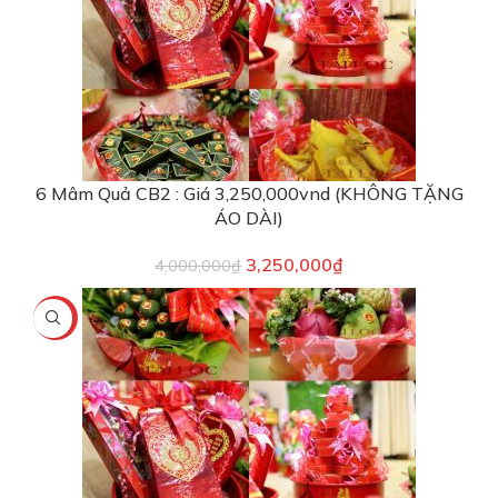
6 Mâm Quả CB2 : Giá 3,250,000vnd (KHÔNG TẶNG
ÁO DÀI)
3,250,000
₫
4,000,000
₫
-9%