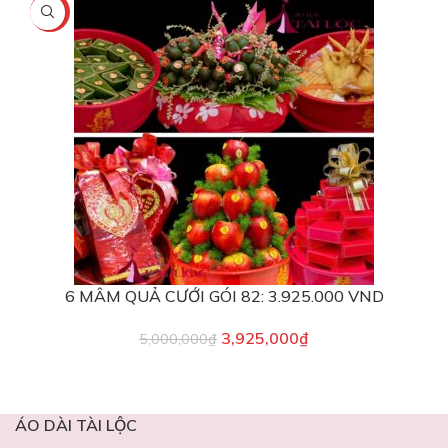
-22%
6 MÂM QUẢ CƯỚI GÓI 82: 3.925.000 VND
3,925,000
₫
5,000,000
₫
ÁO DÀI TÀI LỘC