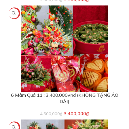
-24%
6 Mâm Quả 11 : 3.400.000vnd (KHÔNG TẶNG ÁO
DÀI)
3,400,000
₫
4,500,000
₫
-3%