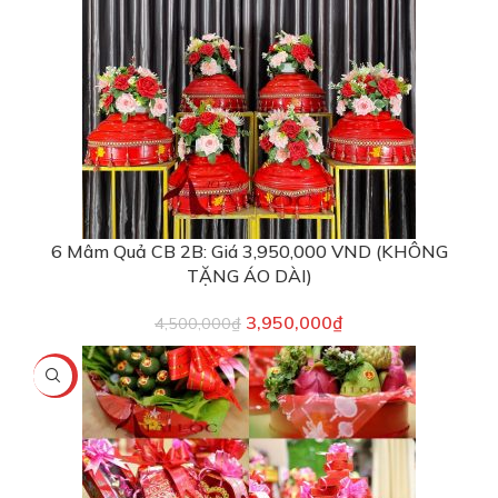
6 Mâm Quả CB 2B: Giá 3,950,000 VND (KHÔNG
TẶNG ÁO DÀI)
3,950,000
₫
4,500,000
₫
-19%