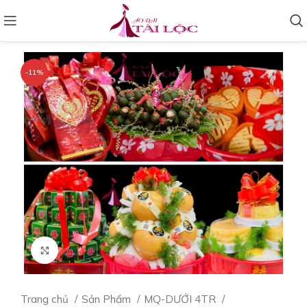
-11%
Click to enlarge
Trang chủ
Sản Phẩm
MQ-DƯỚI 4TR