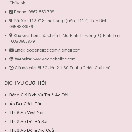
Chí Minh
Phone:
0867 860 799
Bãi Xe :
1129/18 Lạc Long Quân, P11 Q. Tân Bình-
0358683979
Kho Gia Tiên :
50 Chiến Lược, Bình Trị Đông, Q. Bình Tân
-0358683979
Email:
aodaitailoc.com@gmail.com
Website:
www.aodaitailoc.com
Giờ mở cửa:
8h30 đến 21h30 Từ thứ 2 đến Chủ nhật
DỊCH VỤ CƯỚI HỎI
Bảng Giá Dịch Vụ Thuê Áo Dài
Áo Dài Cách Tân
Thuê Áo Vest Nam
Thuê Áo Dài Bà Sui
Thuê Áo Dài Bưng Quả