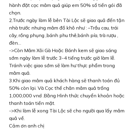
hành đặt cọc mâm quả giúp em 50% số tiền gói đã
chọn.
2.Trước ngày làm lễ bên Tài Lộc sẽ giao quả đến tận
nhà trước nhưng mâm đồ khô như : –Trầu cau, trái
cây, rồng phụng ,bánh phu thê,bánh pía, trà rượu ,
đèn…
->Còn Mâm Xôi Gà Hoặc Bánh kem sẽ giao sáng
sớm ngày làm lễ trước 3-4 tiếng trước giờ làm lễ.
Tránh việc giao sớm sẽ làm hư thực phẩm trong
mâm quả.
3.Khi giao mâm quả khách hàng sẽ thanh toán đủ
50% còn lại. Và Cọc thế chân mâm quả trống
1,000,000 vnd .Bằng Hình thức chuyển khoản hoặc
thanh toán tiền mặt.
->Khi làm lễ xong Tài Lộc sẽ cho người qua lấy mâm
quả về.
Cảm ơn anh chị