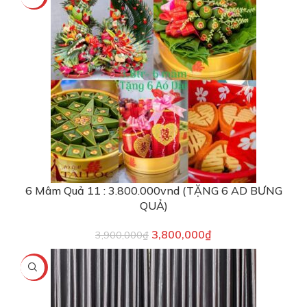
6 Mâm Quả 11 : 3.800.000vnd (TẶNG 6 AD BƯNG
QUẢ)
3,800,000
₫
3,900,000
₫
-12%