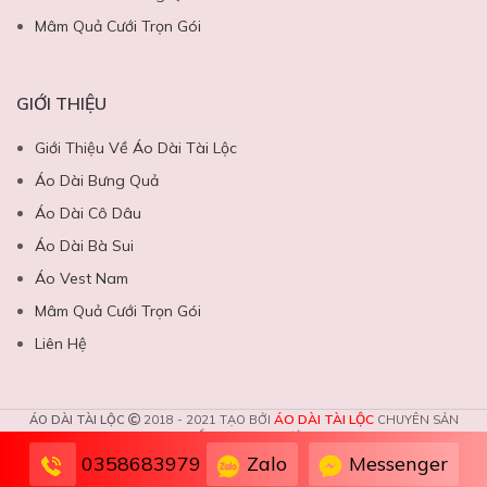
Mâm Quả Cưới Trọn Gói
GIỚI THIỆU
Giới Thiệu Về Áo Dài Tài Lộc
Áo Dài Bưng Quả
Áo Dài Cô Dâu
Áo Dài Bà Sui
Áo Vest Nam
Mâm Quả Cưới Trọn Gói
Liên Hệ
ÁO DÀI TÀI LỘC
ÁO DÀI TÀI LỘC
2018 - 2021 TẠO BỞI
CHUYÊN SẢN
PHẨM DỊCH VỤ CƯỚI.
Zalo
Messenger
0358683979
TÀI LỘC STUDIO: Dịch vụ đồ cưới - chụp ảnh cưới trọn gói
chuyên nghiệp ❤️️