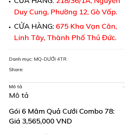
CỬA HÀNG
:
218/36/1A, Nguyễn
Duy Cung, Phường 12, Gò Vấp.
CỬA HÀNG:
675 Kha Vạn Cân,
Linh Tây, Thành Phố Thủ Đức.
Danh mục:
MQ-DƯỚI 4TR
Share:
Mô tả
Mô tả
Gói 6 Mâm Quả Cưới Combo 78:
Giá 3,565,000 VND