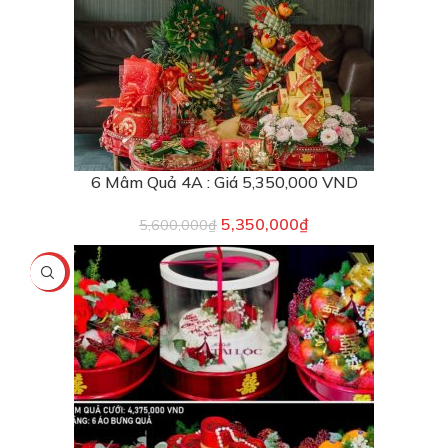
6 Mâm Quả 4A : Giá 5,350,000 VND
5,350,000
₫
5,600,000
₫
-3%