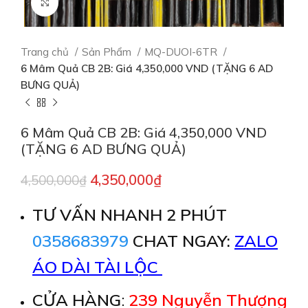
Click to enlarge
Trang chủ
Sản Phẩm
MQ-DUOI-6TR
6 Mâm Quả CB 2B: Giá 4,350,000 VND (TẶNG 6 AD
BƯNG QUẢ)
6 Mâm Quả CB 2B: Giá 4,350,000 VND
(TẶNG 6 AD BƯNG QUẢ)
4,350,000
₫
4,500,000
₫
TƯ VẤN NHANH 2 PHÚT
0358683979
CHAT NGAY:
ZALO
ÁO DÀI TÀI LỘC
CỬA HÀNG
:
239 Nguyễn Thượng