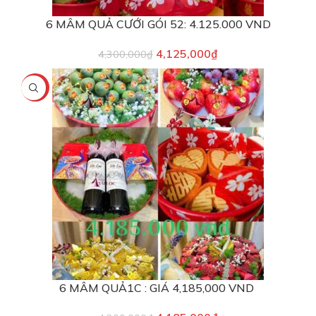
6 MÂM QUẢ CƯỚI GÓI 52: 4.125.000 VND
4,125,000
₫
4,300,000
₫
-3%
6 MÂM QUẢ1C : GIÁ 4,185,000 VND