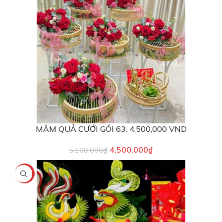
MÂM QUẢ CƯỚI GÓI 63: 4,500,000 VND
4,500,000
₫
5,100,000
₫
-12%