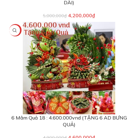
DÀI)
4,200,000
₫
5,000,000
₫
-6%
6 Mâm Quả 18 : 4.600.000vnd (TẶNG 6 AD BƯNG
QUẢ)
4,600,000
₫
4,900,000
₫