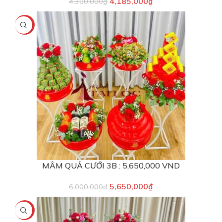
4,185,000
₫
4,300,000
₫
-6%
MÂM QUẢ CƯỚI 3B : 5,650,000 VND
5,650,000
₫
6,000,000
₫
-12%