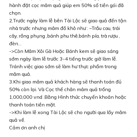
hành đặt cọc mâm quả giúp em 50% số tiền gói đã
chọn.
2.Trước ngày làm lễ bên Tài Lộc sẽ giao quả đến tận
nhà trước nhưng mâm đồ khô như : –Trầu cau, trái
cây, rồng phụng ,bánh phu thê,bánh pía, trà rượu ,
đèn…
->Còn Mâm Xôi Gà Hoặc Bánh kem sẽ giao sáng
sớm ngày làm lễ trước 3-4 tiếng trước giờ làm lễ.
Tránh việc giao sớm sẽ làm hư thực phẩm trong
mâm quả.
3.Khi giao mâm quả khách hàng sẽ thanh toán đủ
50% còn lại. Và Cọc thế chân mâm quả trống
1,000,000 vnd .Bằng Hình thức chuyển khoản hoặc
thanh toán tiền mặt.
->Khi làm lễ xong Tài Lộc sẽ cho người qua lấy mâm
quả về.
Cảm ơn anh chị