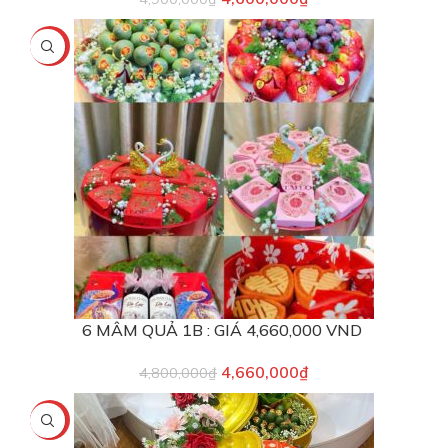
-3%
6 MÂM QUẢ 1B : GIÁ 4,660,000 VND
4,660,000
₫
4,800,000
₫
-8%