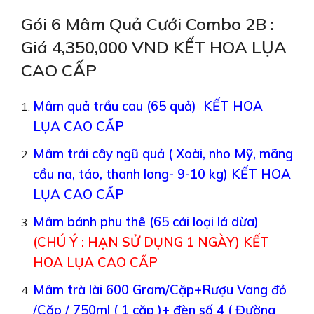
Gói 6 Mâm Quả Cưới Combo 2B :
Giá 4,350,000 VND KẾT HOA LỤA
CAO CẤP
Mâm quả trầu cau (65 quả) KẾT HOA
LỤA CAO CẤP
Mâm trái cây ngũ quả ( Xoài, nho Mỹ, mãng
cầu na, táo, thanh long- 9-10 kg) KẾT HOA
LỤA CAO CẤP
Mâm bánh phu thê (65 cái loại lá dừa)
(CHÚ Ý : HẠN SỬ DỤNG 1 NGÀY) KẾT
HOA LỤA CAO CẤP
Mâm trà lài 600 Gram/Cặp+Rượu Vang đỏ
/Cặp / 750ml ( 1 cặp )+ đèn số 4
( Đường