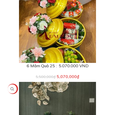
6 Mâm Quả 25 : 5.070.000 VND
5,070,000
₫
5,500,000
₫
-4%