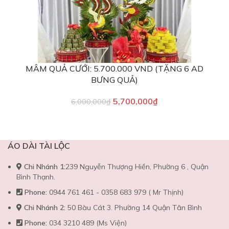
MÂM QUẢ CƯỚI: 5.700.000 VND (TẶNG 6 AD
BƯNG QUẢ)
5,700,000
₫
6,000,000
₫
ÁO DÀI TÀI LỘC
Chi Nhánh 1:
239 Nguyễn Thượng Hiền, Phường 6 , Quận
Bình Thạnh.
Phone:
0944 761 461 - 0358 683 979 ( Mr Thịnh)
Chi Nhánh 2:
50 Bàu Cát 3. Phường 14 Quận Tân Bình
Phone:
034 3210 489 (Ms Viện)