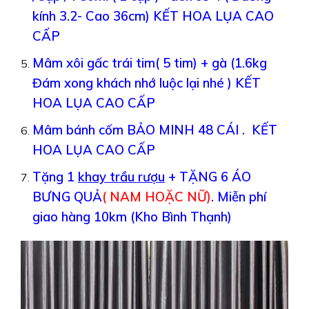
kính 3.2- Cao 36cm) KẾT HOA LỤA CAO
CẤP
Mâm xôi gấc trái tim( 5 tim) + gà (1.6kg
Đám xong khách nhớ luộc lại nhé ) KẾT
HOA LỤA CAO CẤP
Mâm bánh cốm BẢO MINH 48 CÁI . KẾT
HOA LỤA CAO CẤP
Tặng 1
khay trầu rượu
+ TẶNG 6 ÁO
BƯNG QUẢ
( NAM HOẶC NỮ)
.
Miễn phí
giao hàng 10km (Kho Bình Thạnh)