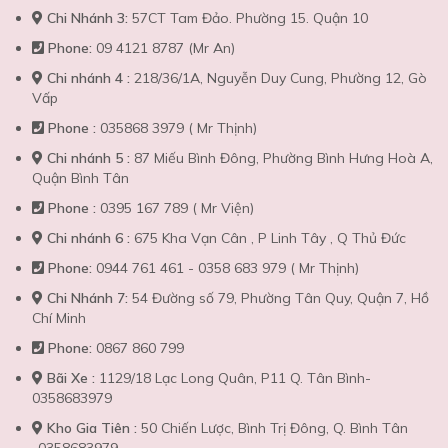
Chi Nhánh 3:
57CT Tam Đảo. Phường 15. Quận 10
Phone:
09 4121 8787 (Mr An)
Chi nhánh 4 :
218/36/1A, Nguyễn Duy Cung, Phường 12, Gò
Vấp
Phone :
035868 3979 ( Mr Thịnh)
Chi nhánh 5 :
87 Miếu Bình Đông, Phường Bình Hưng Hoà A,
Quận Bình Tân
Phone :
0395 167 789 ( Mr Viện)
Chi nhánh 6 :
675 Kha Vạn Cân , P Linh Tây , Q Thủ Đức
Phone:
0944 761 461 - 0358 683 979 ( Mr Thịnh)
Chi Nhánh 7:
54 Đường số 79, Phường Tân Quy, Quận 7, Hồ
Chí Minh
Phone:
0867 860 799
Bãi Xe :
1129/18 Lạc Long Quân, P11 Q. Tân Bình-
0358683979
Kho Gia Tiên :
50 Chiến Lược, Bình Trị Đông, Q. Bình Tân