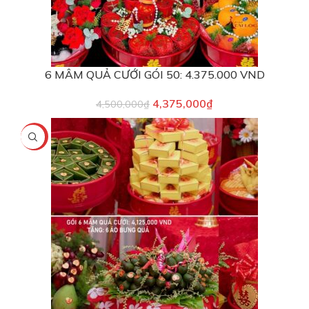
6 MÂM QUẢ CƯỚI GÓI 50: 4.375.000 VND
4,375,000
₫
4,500,000
₫
-4%