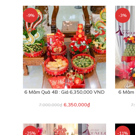
-9%
-3%
6 Mâm Quả 4B : Giá 6,350,000 VND
6 Mâm 
6,350,000
₫
7,000,000
₫
7
-25%
-11%