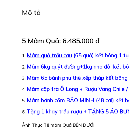
Mô tả
5 Mâm Quả:
6.485.000 đ
Mâm quả trầu cau
(65 quả) kết bông 1 tụ
Mâm 6kg quýt đường+1kg nho đỏ kết bô
Mâm 65 bánh phu thê xếp tháp kết bông 
Mâm cặp trà Ô Long + Rượu Vang Chile /
Mâm bánh cốm BẢO MINH (48 cái) kết b
Tặng 1
khay trầu rượu
+ TẶNG 5 ÁO BƯ
Ảnh Thực Tế mâm Quả BÊN DƯỚI