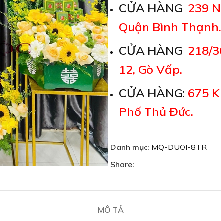
CỬA HÀNG
:
239 N
Quận Bình Thạnh.
CỬA HÀNG
:
218/3
12, Gò Vấp.
CỬA HÀNG:
675 K
Phố Thủ Đức.
Danh mục:
MQ-DUOI-8TR
Share:
MÔ TẢ