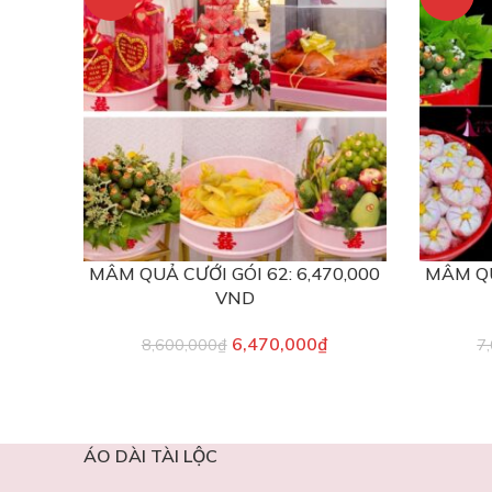
MÂM QUẢ CƯỚI GÓI 62: 6,470,000
MÂM QU
VND
6,470,000
₫
8,600,000
₫
7
ÁO DÀI TÀI LỘC