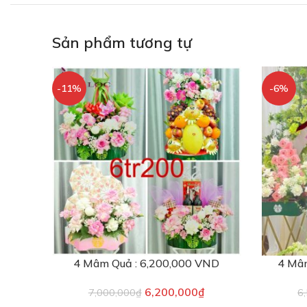
Sản phẩm tương tự
-11%
-6%
4 Mâm Quả : 6,200,000 VND
4 Mâm
6,200,000
₫
7,000,000
₫
6