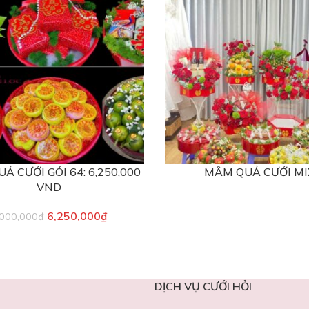
Ả CƯỚI GÓI 64: 6,250,000
MÂM QUẢ CƯỚI MI
VND
6,250,000
₫
,000,000
₫
DỊCH VỤ CƯỚI HỎI