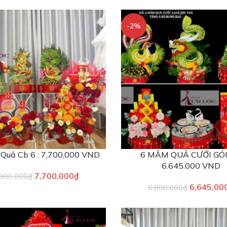
-2%
Quả Cb 6 : 7,700,000 VND
6 MÂM QUẢ CƯỚI GÓI
6.645.000 VND
7,700,000
₫
,900,000
₫
6,645,00
6,800,000
₫