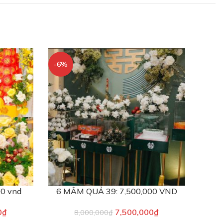
-6%
00 vnd
6 MÂM QUẢ 39: 7,500,000 VND
0
₫
7,500,000
₫
8,000,000
₫