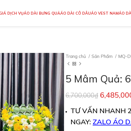
GIÁ DỊCH VỤ
ÁO DÀI BƯNG QUẢ
ÁO DÀI CÔ DÂU
ÁO VEST NAM
ÁO DÀ
Trang chủ
Sản Phẩm
MQ-D
5 Mâm Quả: 6
6,485,00
6,700,000
₫
TƯ VẤN NHANH 
NGAY:
ZALO ÁO D