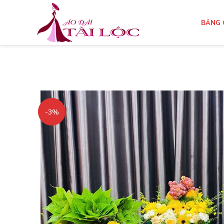
BẢNG 
-3%