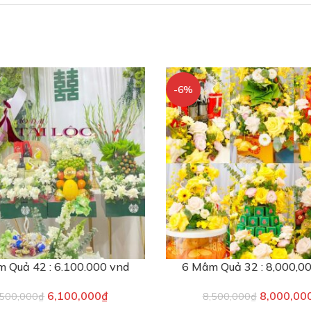
-6%
 Quả 42 : 6.100.000 vnd
6 Mâm Quả 32 : 8,000,0
6,100,000
₫
8,000,00
,500,000
₫
8,500,000
₫