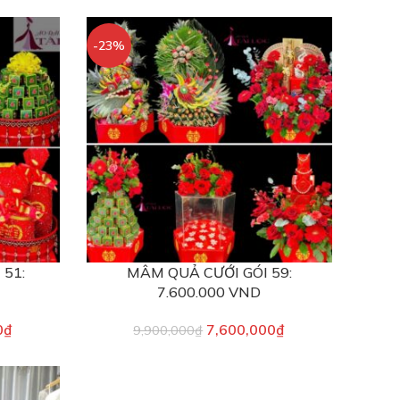
-23%
 51:
MÂM QUẢ CƯỚI GÓI 59:
7.600.000 VND
0
₫
7,600,000
₫
9,900,000
₫