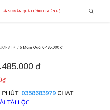
I BÀ SUI
MÂM QUẢ CƯỚI
BLOG
LIÊN HỆ
UOI-8TR
5 Mâm Quả: 6.485.000 đ
.485.000 đ
0
₫
2 PHÚT
0358683979
CHAT
ÀI TÀI LỘC