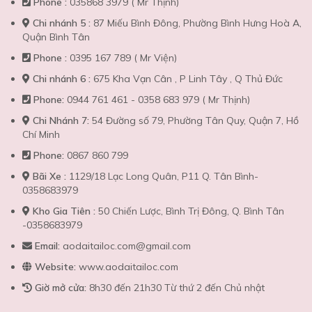
Phone :
035868 3979 ( Mr Thịnh)
Chi nhánh 5 :
87 Miếu Bình Đông, Phường Bình Hưng Hoà A,
Quận Bình Tân
Phone :
0395 167 789 ( Mr Viện)
Chi nhánh 6 :
675 Kha Vạn Cân , P Linh Tây , Q Thủ Đức
Phone:
0944 761 461 - 0358 683 979 ( Mr Thịnh)
Chi Nhánh 7:
54 Đường số 79, Phường Tân Quy, Quận 7, Hồ
Chí Minh
Phone:
0867 860 799
Bãi Xe :
1129/18 Lạc Long Quân, P11 Q. Tân Bình-
0358683979
Kho Gia Tiên :
50 Chiến Lược, Bình Trị Đông, Q. Bình Tân
-0358683979
Email:
aodaitailoc.com@gmail.com
Website:
www.aodaitailoc.com
Giờ mở cửa:
8h30 đến 21h30 Từ thứ 2 đến Chủ nhật