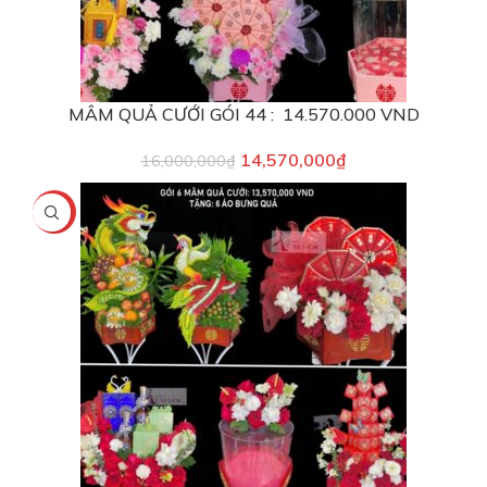
MÂM QUẢ CƯỚI GÓI 44 : 14.570.000 VND
14,570,000
₫
16,000,000
₫
-4%