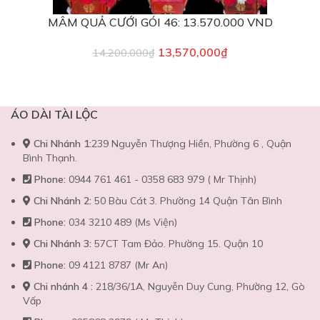
MÂM QUẢ CƯỚI GÓI 46: 13.570.000 VND
13,570,000
₫
14,200,000
₫
ÁO DÀI TÀI LỘC
Chi Nhánh 1:
239 Nguyễn Thượng Hiền, Phường 6 , Quận
Bình Thạnh.
Phone:
0944 761 461 - 0358 683 979 ( Mr Thịnh)
Chi Nhánh 2:
50 Bàu Cát 3. Phường 14 Quận Tân Bình
Phone:
034 3210 489 (Ms Viện)
Chi Nhánh 3:
57CT Tam Đảo. Phường 15. Quận 10
Phone:
09 4121 8787 (Mr An)
Chi nhánh 4 :
218/36/1A, Nguyễn Duy Cung, Phường 12, Gò
Vấp