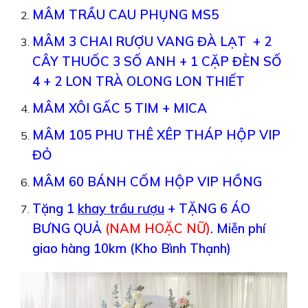
MÂM TRẦU CAU PHỤNG MS5
MÂM 3 CHAI RƯỢU VANG ĐÀ LẠT + 2
CÂY THUỐC 3 SỐ ANH + 1 CẶP ĐÈN SỐ
4 + 2 LON TRÀ OLONG LON THIẾT
MÂM XÔI GẤC 5 TIM + MICA
MÂM 105 PHU THÊ XÊP THÁP HỘP VIP
ĐỎ
MÂM 60 BÁNH CỐM HỘP VIP HỒNG
Tặng 1
khay trầu rượu
+ TẶNG 6 ÁO
BƯNG QUẢ
(NAM HOẶC NỮ)
.
Miễn phí
giao hàng 10km (Kho Bình Thạnh)