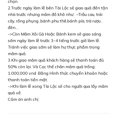
chọn.
2.Trước ngày làm lễ bên Tài Lộc sẽ giao quả đến tận
nhà trước nhưng mâm đồ khô như : –Trầu cau, trái
cây, rồng phụng ,bánh phu thê,bánh pía, trà rượu ,
đèn…
->Còn Mâm Xôi Gà Hoặc Bánh kem sẽ giao sáng
sớm ngày làm lễ trước 3-4 tiếng trước giờ làm lễ.
Tránh việc giao sớm sẽ làm hư thực phẩm trong
mâm quả.
3.Khi giao mâm quả khách hàng sẽ thanh toán đủ
50% còn lại. Và Cọc thế chân mâm quả trống
1,000,000 vnd .Bằng Hình thức chuyển khoản hoặc
thanh toán tiền mặt.
->Khi làm lễ xong Tài Lộc sẽ cho người qua lấy mâm
quả về.
Cảm ơn anh chị