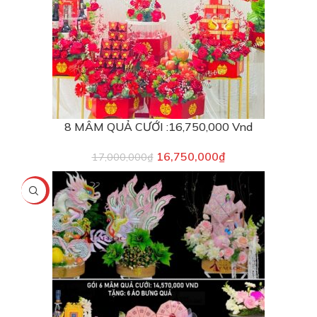
8 MÂM QUẢ CƯỚI :16,750,000 Vnd
16,750,000
₫
17,000,000
₫
-9%