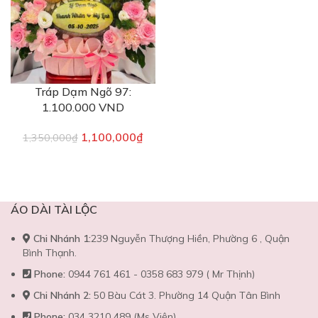
Tráp Dạm Ngõ 97:
1.100.000 VND
1,100,000
₫
1,350,000
₫
ÁO DÀI TÀI LỘC
Chi Nhánh 1:
239 Nguyễn Thượng Hiền, Phường 6 , Quận
Bình Thạnh.
Phone:
0944 761 461 - 0358 683 979 ( Mr Thịnh)
Chi Nhánh 2:
50 Bàu Cát 3. Phường 14 Quận Tân Bình
Phone:
034 3210 489 (Ms Viện)