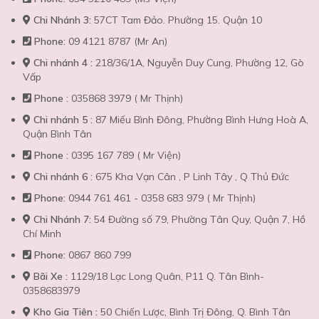
Chi Nhánh 3:
57CT Tam Đảo. Phường 15. Quận 10
Phone:
09 4121 8787 (Mr An)
Chi nhánh 4 :
218/36/1A, Nguyễn Duy Cung, Phường 12, Gò
Vấp
Phone :
035868 3979 ( Mr Thịnh)
Chi nhánh 5 :
87 Miếu Bình Đông, Phường Bình Hưng Hoà A,
Quận Bình Tân
Phone :
0395 167 789 ( Mr Viện)
Chi nhánh 6 :
675 Kha Vạn Cân , P Linh Tây , Q Thủ Đức
Phone:
0944 761 461 - 0358 683 979 ( Mr Thịnh)
Chi Nhánh 7:
54 Đường số 79, Phường Tân Quy, Quận 7, Hồ
Chí Minh
Phone:
0867 860 799
Bãi Xe :
1129/18 Lạc Long Quân, P11 Q. Tân Bình-
0358683979
Kho Gia Tiên :
50 Chiến Lược, Bình Trị Đông, Q. Bình Tân