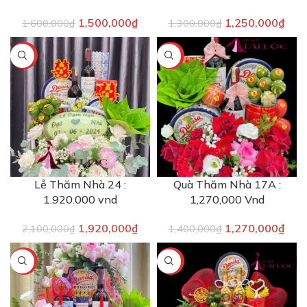
1,500,000
₫
1,250,000
₫
1,600,000
₫
1,300,000
₫
-9%
-9%
Lễ Thăm Nhà 24 :
Quà Thăm Nhà 17A :
1.920.000 vnd
1,270,000 Vnd
1,920,000
₫
1,270,000
₫
2,100,000
₫
1,400,000
₫
-11%
-91%