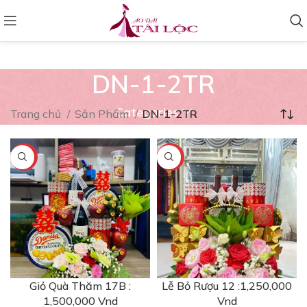
DN-1-2TR
Categories
Trang chủ
Sản Phẩm
DN-1-2TR
-6%
-4%
Giỏ Quà Thăm 17B :
Lễ Bỏ Rượu 12 :1,250,000
1,500,000 Vnd
Vnd