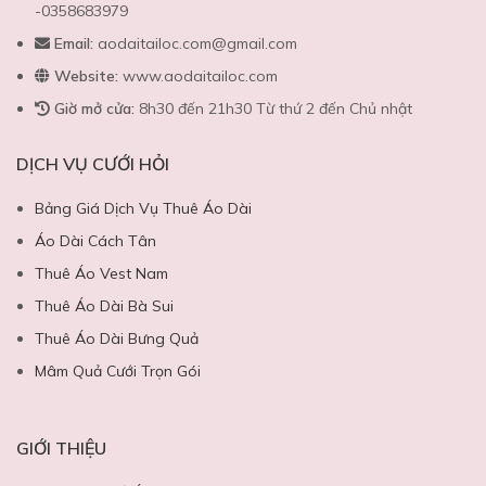
-0358683979
Email:
aodaitailoc.com@gmail.com
Website:
www.aodaitailoc.com
Giờ mở cửa:
8h30 đến 21h30 Từ thứ 2 đến Chủ nhật
DỊCH VỤ CƯỚI HỎI
Bảng Giá Dịch Vụ Thuê Áo Dài
Áo Dài Cách Tân
Thuê Áo Vest Nam
Thuê Áo Dài Bà Sui
Thuê Áo Dài Bưng Quả
Mâm Quả Cưới Trọn Gói
GIỚI THIỆU