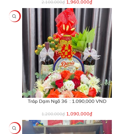
1,960,000
₫
2,100,000
₫
-9%
Tráp Dạm Ngõ 36 : 1.090,000 VND
1,090,000
₫
1,200,000
₫
-14%