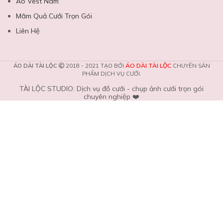
Áo Vest Nam
Mâm Quả Cưới Trọn Gói
Liên Hệ
ÁO DÀI TÀI LỘC
ÁO DÀI TÀI LỘC
2018 - 2021 TẠO BỞI
CHUYÊN SẢN
PHẨM DỊCH VỤ CƯỚI.
TÀI LỘC STUDIO: Dịch vụ đồ cưới - chụp ảnh cưới trọn gói
chuyên nghiệp ❤️️