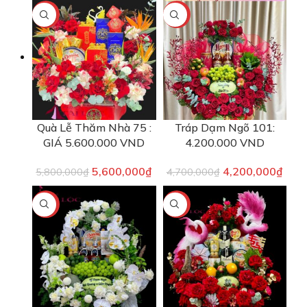
-3%
-11%
Quà Lễ Thăm Nhà 75 :
Tráp Dạm Ngõ 101:
GIÁ 5.600.000 VND
4.200.000 VND
5,600,000
₫
4,200,000
₫
5,800,000
₫
4,700,000
₫
-13%
-13%