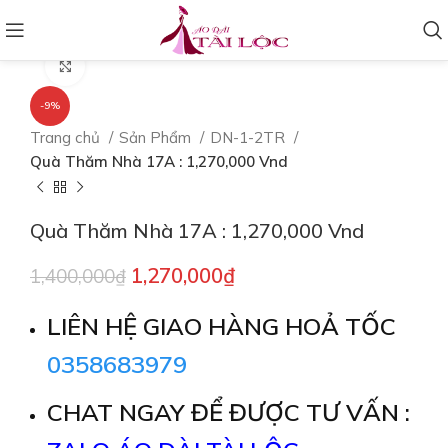
Click to enlarge
-9%
Trang chủ
Sản Phẩm
DN-1-2TR
Quà Thăm Nhà 17A : 1,270,000 Vnd
Quà Thăm Nhà 17A : 1,270,000 Vnd
1,270,000
₫
1,400,000
₫
LIÊN HỆ GIAO HÀNG HOẢ TỐC
0358683979
CHAT NGAY ĐỂ ĐƯỢC TƯ VẤN :