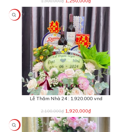
1,250,000
₫
1,300,000
₫
-9%
Lễ Thăm Nhà 24 : 1.920.000 vnd
1,920,000
₫
2,100,000
₫
-11%