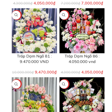
4,050,000
₫
7,000,000
₫
4,300,000
₫
7,200,000
₫
-5%
-6%
Tráp Dạm Ngõ 81 :
Tráp Dạm Ngõ 86 :
9.470.000 VND
4.050.000 vnd
9,470,000
₫
4,050,000
₫
10,000,000
₫
4,300,000
₫
-2%
-9%