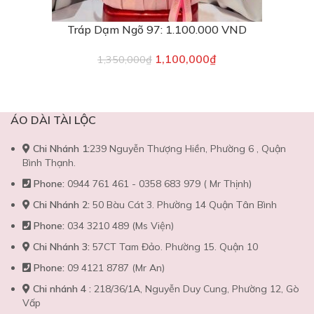
Tráp Dạm Ngõ 97: 1.100.000 VND
1,100,000
₫
1,350,000
₫
ÁO DÀI TÀI LỘC
Chi Nhánh 1:
239 Nguyễn Thượng Hiền, Phường 6 , Quận
Bình Thạnh.
Phone:
0944 761 461 - 0358 683 979 ( Mr Thịnh)
Chi Nhánh 2:
50 Bàu Cát 3. Phường 14 Quận Tân Bình
Phone:
034 3210 489 (Ms Viện)
Chi Nhánh 3:
57CT Tam Đảo. Phường 15. Quận 10
Phone:
09 4121 8787 (Mr An)
Chi nhánh 4 :
218/36/1A, Nguyễn Duy Cung, Phường 12, Gò
Vấp