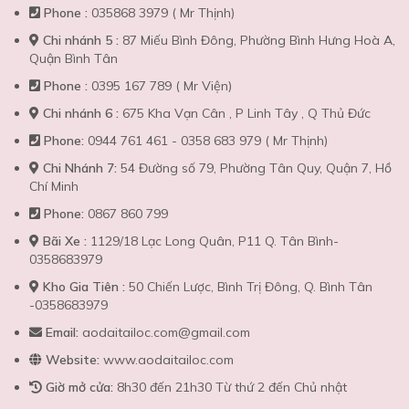
Phone :
035868 3979 ( Mr Thịnh)
Chi nhánh 5 :
87 Miếu Bình Đông, Phường Bình Hưng Hoà A,
Quận Bình Tân
Phone :
0395 167 789 ( Mr Viện)
Chi nhánh 6 :
675 Kha Vạn Cân , P Linh Tây , Q Thủ Đức
Phone:
0944 761 461 - 0358 683 979 ( Mr Thịnh)
Chi Nhánh 7:
54 Đường số 79, Phường Tân Quy, Quận 7, Hồ
Chí Minh
Phone:
0867 860 799
Bãi Xe :
1129/18 Lạc Long Quân, P11 Q. Tân Bình-
0358683979
Kho Gia Tiên :
50 Chiến Lược, Bình Trị Đông, Q. Bình Tân
-0358683979
Email:
aodaitailoc.com@gmail.com
Website:
www.aodaitailoc.com
Giờ mở cửa:
8h30 đến 21h30 Từ thứ 2 đến Chủ nhật