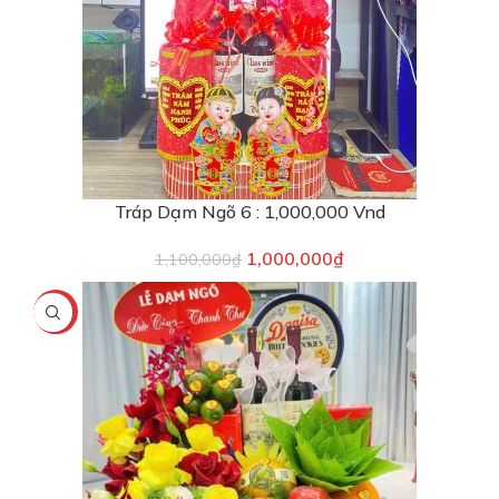
Tráp Dạm Ngõ 6 : 1,000,000 Vnd
1,000,000
₫
1,100,000
₫
-17%