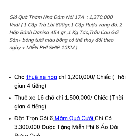
Giỏ Quà Thăm Nhà Đám Nói 17A : 1,270,000
Vnd/ ( 1 Cặp Trà Lài 600gr,1 Cặp Rượu vang đỏ, 2
Hộp Bánh Danisa 454 gr ,1 Kg Táo,Trầu Cau Gói
Sẳn+ bông tươi màu bông có thể thay đổi theo
ngày + MIỄN PHÍ SHIP 10KM )
Cho
thuê
xe hoa
chỉ 1,200,000/ Chiếc (Thời
gian 4 tiếng)
Thuê xe 16 chỗ chỉ 1.500,000/ Chiếc (Thời
gian 4 tiếng)
Đặt Trọn Gói 6
Mâm Quả Cưới
Chỉ Có
3.300.000 Được
Tặng Miễn Phí 6
Áo Dài
Bưng Quả