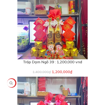
Tráp Dạm Ngõ 39 : 1,200,000 vnd
1,200,000
₫
1,400,000
₫
-9%