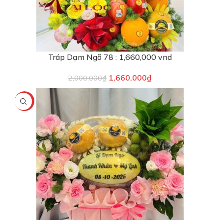
Tráp Dạm Ngõ 78 : 1,660,000 vnd
1,660,000
₫
2,000,000
₫
-19%