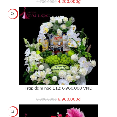
4,200,000
₫
4,700,000
₫
-13%
Tráp dạm ngõ 112: 6,960,000 VND
6,960,000
₫
8,000,000
₫
-13%