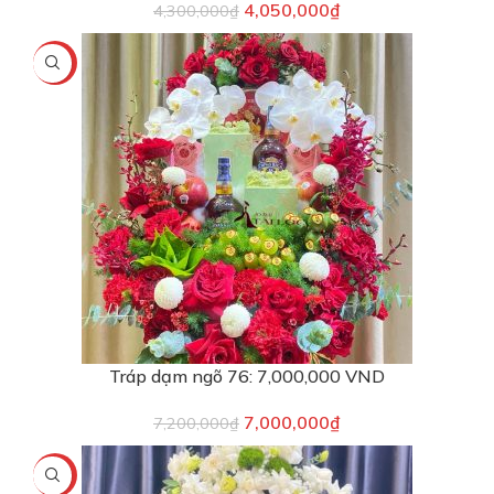
4,050,000
₫
4,300,000
₫
-3%
Tráp dạm ngõ 76: 7,000,000 VND
7,000,000
₫
7,200,000
₫
-5%