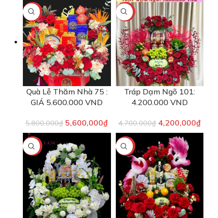
-3%
-11%
Quà Lễ Thăm Nhà 75 :
Tráp Dạm Ngõ 101:
GIÁ 5.600.000 VND
4.200.000 VND
5,600,000
₫
4,200,000
₫
5,800,000
₫
4,700,000
₫
-13%
-13%