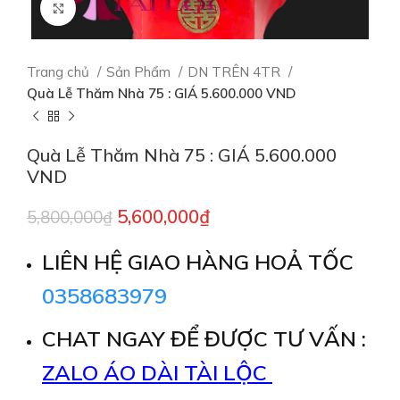
Click to enlarge
Trang chủ
Sản Phẩm
DN TRÊN 4TR
Quà Lễ Thăm Nhà 75 : GIÁ 5.600.000 VND
Quà Lễ Thăm Nhà 75 : GIÁ 5.600.000
VND
5,600,000
₫
5,800,000
₫
LIÊN HỆ GIAO HÀNG HOẢ TỐC
0358683979
CHAT NGAY ĐỂ ĐƯỢC TƯ VẤN :
ZALO ÁO DÀI TÀI LỘC