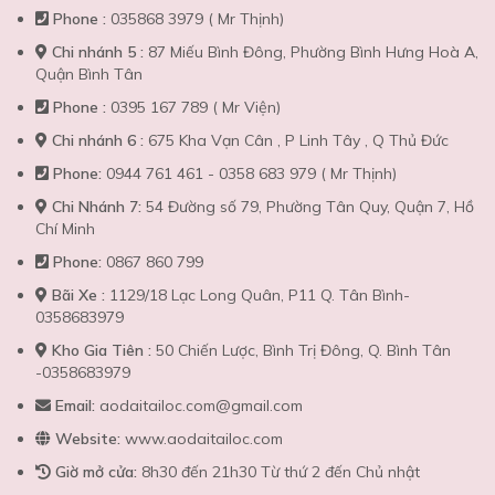
Phone :
035868 3979 ( Mr Thịnh)
Chi nhánh 5 :
87 Miếu Bình Đông, Phường Bình Hưng Hoà A,
Quận Bình Tân
Phone :
0395 167 789 ( Mr Viện)
Chi nhánh 6 :
675 Kha Vạn Cân , P Linh Tây , Q Thủ Đức
Phone:
0944 761 461 - 0358 683 979 ( Mr Thịnh)
Chi Nhánh 7:
54 Đường số 79, Phường Tân Quy, Quận 7, Hồ
Chí Minh
Phone:
0867 860 799
Bãi Xe :
1129/18 Lạc Long Quân, P11 Q. Tân Bình-
0358683979
Kho Gia Tiên :
50 Chiến Lược, Bình Trị Đông, Q. Bình Tân
-0358683979
Email:
aodaitailoc.com@gmail.com
Website:
www.aodaitailoc.com
Giờ mở cửa:
8h30 đến 21h30 Từ thứ 2 đến Chủ nhật