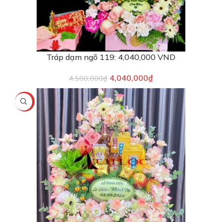
Tráp dạm ngõ 119: 4,040,000 VND
4,040,000
₫
4,500,000
₫
-6%