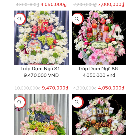
4,050,000
₫
7,000,000
₫
4,300,000
₫
7,200,000
₫
-5%
-6%
Tráp Dạm Ngõ 81 :
Tráp Dạm Ngõ 86 :
9.470.000 VND
4.050.000 vnd
9,470,000
₫
4,050,000
₫
10,000,000
₫
4,300,000
₫
-2%
-9%