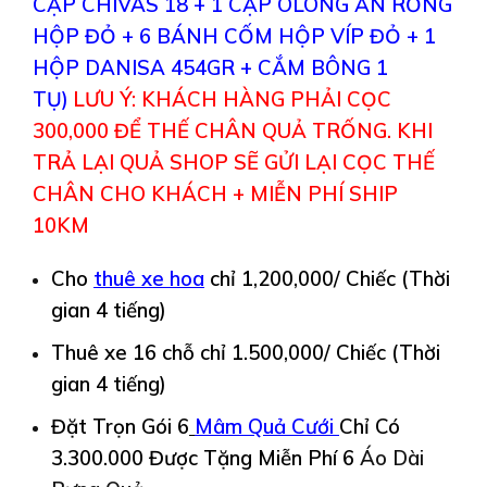
CẶP CHIVAS 18 + 1 CẶP OLONG ẤN RỒNG
HỘP ĐỎ + 6 BÁNH CỐM HỘP VÍP ĐỎ + 1
HỘP DANISA 454GR + CẮM BÔNG 1
TỤ)
LƯU Ý: KHÁCH HÀNG PHẢI CỌC
300,000 ĐỂ THẾ CHÂN QUẢ TRỐNG. KHI
TRẢ LẠI QUẢ SHOP SẼ GỬI LẠI CỌC THẾ
CHÂN CHO KHÁCH + MIỄN PHÍ SHIP
10KM
Cho
thuê
xe hoa
chỉ 1,200,000/ Chiếc (Thời
gian 4 tiếng)
Thuê xe 16 chỗ chỉ 1.500,000/ Chiếc (Thời
gian 4 tiếng)
Đặt Trọn Gói 6
Mâm Quả Cưới
Chỉ Có
3.300.000 Được
Tặng Miễn Phí 6
Áo Dài