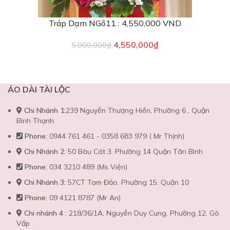
Tráp Dạm NGõ11 : 4,550,000 VND
4,550,000
₫
5,000,000
₫
ÁO DÀI TÀI LỘC
Chi Nhánh 1:
239 Nguyễn Thượng Hiền, Phường 6 , Quận
Bình Thạnh.
Phone:
0944 761 461 - 0358 683 979 ( Mr Thịnh)
Chi Nhánh 2:
50 Bàu Cát 3. Phường 14 Quận Tân Bình
Phone:
034 3210 489 (Ms Viện)
Chi Nhánh 3:
57CT Tam Đảo. Phường 15. Quận 10
Phone:
09 4121 8787 (Mr An)
Chi nhánh 4 :
218/36/1A, Nguyễn Duy Cung, Phường 12, Gò
Vấp