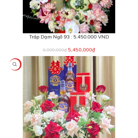
Tráp Dạm Ngõ 93 : 5.450.000 VND
5,450,000
₫
6,000,000
₫
-9%