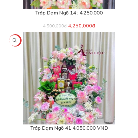
Tráp Dạm Ngõ 14 : 4.250.000
4,250,000
₫
4,500,000
₫
-6%
Tráp Dạm Ngõ 41 4,050,000 VND