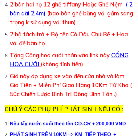
2 bàn hai họ 12 ghế tiffany Hoặc Ghế Nệm
( 2
bàn dài 2.4m)
(bao bàn ghế bằng vải gấm sang
trọng k sử dụng vải thun)
2 bộ tách trà + Bộ tên Cô Dâu Chú Rể + Hoa
vải để bàn họ
Tặng Cổng hoa cưới nhấn vào link này
CỔNG
HOA CƯỚI
(không tính tiền)
Giá này áp dụng xe vào đến cửa nhà và làm
Gia Tiên + Miễn Phí Giao Hàng 10Km Từ Kho (
50c Chiến Lược Bình Trị Đông Bình Tân .)
CHÚ Ý CÁC PHỤ PHÍ PHÁT SINH NẾU CÓ :
Nếu lấy nước suối theo tên CD-CR + 200,000 VND
PHÁT SINH TRÊN 10KM –> KM TIẾP THEO +