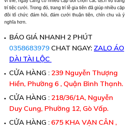
vì thế, ngày càng có nhiều cặp đôi chọn các dịch vụ trang
trí tiệc cưới. Trong đó, trang trí lễ gia tiên đã giúp nhiều cặp
đôi tổ chức đám hỏi, đám cưới thuận tiện, chỉn chu và ý
nghĩa hơn.
BÁO GIÁ NHANH 2 PHÚT
0358683979
CHAT NGAY:
ZALO ÁO
DÀI TÀI LỘC
CỬA HÀNG
:
239 Nguyễn Thượng
Hiền, Phường 6 , Quận Bình Thạnh.
CỬA HÀNG
:
218/36/1A, Nguyễn
Duy Cung, Phường 12, Gò Vấp.
CỬA HÀNG
:
675 KHA VẠN CÂN ,