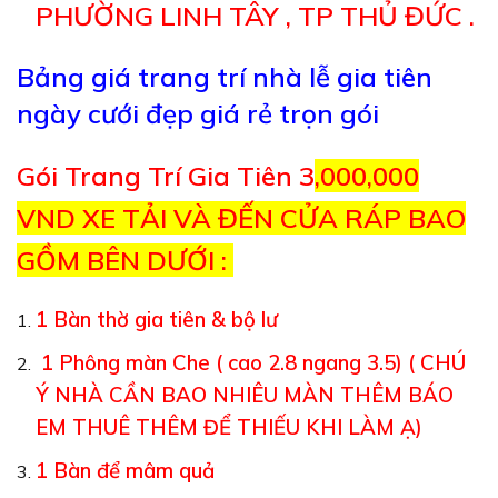
PHƯỜNG LINH TÂY , TP THỦ ĐỨC .
Bảng giá trang trí nhà lễ gia tiên
ngày cưới đẹp giá rẻ trọn gói
Gói Trang Trí Gia Tiên 3
,000,000
VND XE TẢI VÀ ĐẾN CỬA RÁP BAO
GỒM BÊN DƯỚI :
1 Bàn thờ gia tiên & bộ lư
1 Phông màn Che ( cao 2.8 ngang 3.5) ( CHÚ
Ý NHÀ CẦN BAO NHIÊU MÀN THÊM BÁO
EM THUÊ THÊM ĐỂ THIẾU KHI LÀM Ạ)
1 Bàn để mâm quả