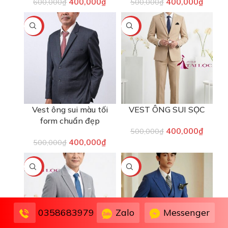
400,000
₫
400,000
₫
600,000
₫
500,000
₫
-20%
-20%
Vest ông sui màu tối
VEST ÔNG SUI SỌC
form chuẩn đẹp
400,000
₫
500,000
₫
400,000
₫
500,000
₫
-33%
-17%
Zalo
Messenger
0358683979