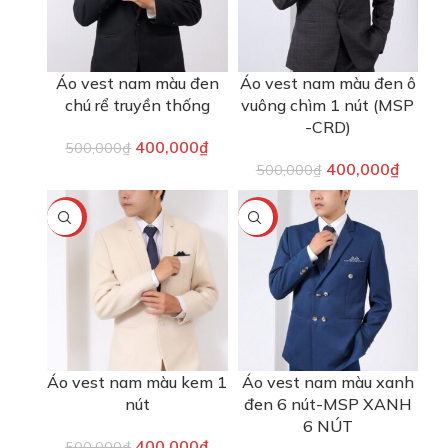
Áo vest nam màu đen
Áo vest nam màu đen ô
chú rể truyền thống
vuông chìm 1 nút (MSP
-CRD)
400,000
₫
500,000
₫
400,000
₫
500,000
₫
-20%
-20%
Áo vest nam màu kem 1
Áo vest nam màu xanh
nút
đen 6 nút-MSP XANH
6 NÚT
400,000
₫
500,000
₫