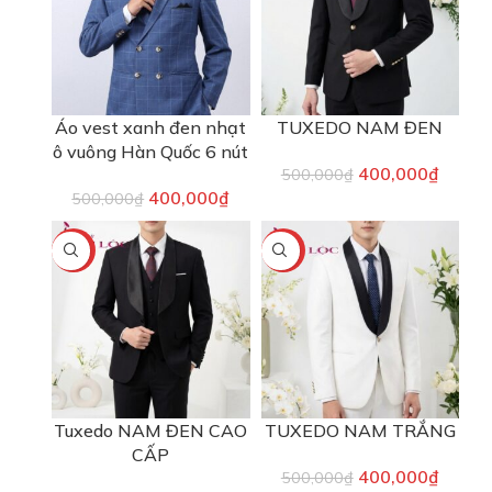
Áo vest xanh đen nhạt
TUXEDO NAM ĐEN
ô vuông Hàn Quốc 6 nút
400,000
₫
500,000
₫
400,000
₫
500,000
₫
-29%
-20%
Tuxedo NAM ĐEN CAO
TUXEDO NAM TRẮNG
CẤP
400,000
₫
500,000
₫