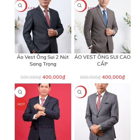
-20%
-33%
Áo Vest Ông Sui 2 Nút
ÁO VEST ÔNG SUI CAO
Sang Trọng
CẤP
400,000
₫
400,000
₫
500,000
₫
600,000
₫
-20%
-20%
HOT