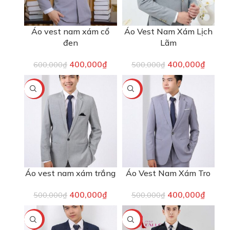
Áo vest nam xám cổ
Áo Vest Nam Xám Lịch
đen
Lãm
400,000
₫
400,000
₫
600,000
₫
500,000
₫
-20%
-20%
Áo vest nam xám trắng
Áo Vest Nam Xám Tro
400,000
₫
400,000
₫
500,000
₫
500,000
₫
-20%
-17%