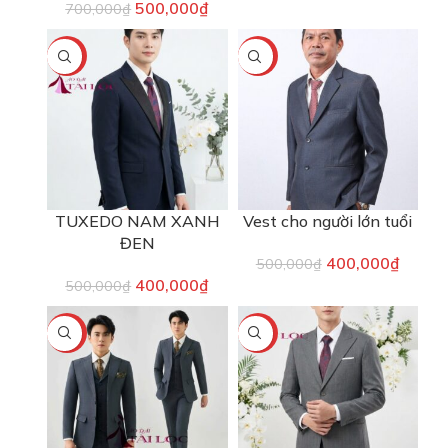
500,000
₫
700,000
₫
-20%
-20%
TUXEDO NAM XANH
Vest cho người lớn tuổi
ĐEN
400,000
₫
500,000
₫
400,000
₫
500,000
₫
-17%
-20%