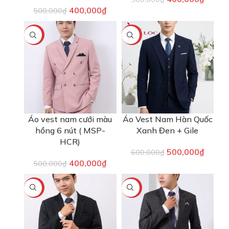
400,000
₫
500,000
₫
-20%
-17%
Áo vest nam cưới màu
Áo Vest Nam Hàn Quốc
hồng 6 nút ( MSP-
Xanh Đen + Gile
HCR)
500,000
₫
600,000
₫
400,000
₫
500,000
₫
-20%
-20%