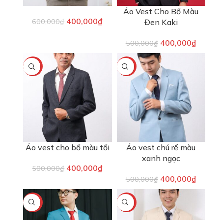
Áo Vest Cho Bố Màu
400,000
₫
600,000
₫
Đen Kaki
400,000
₫
500,000
₫
-20%
-20%
Áo vest cho bố màu tối
Áo vest chú rể màu
xanh ngọc
400,000
₫
500,000
₫
400,000
₫
500,000
₫
-20%
-20%