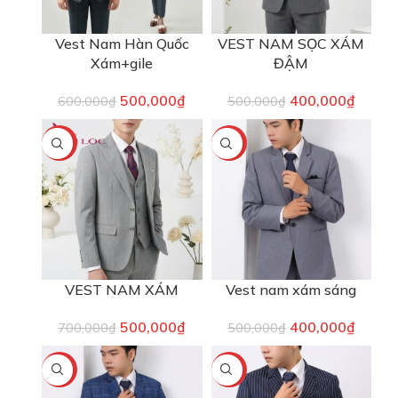
Vest Nam Hàn Quốc
VEST NAM SỌC XÁM
Xám+gile
ĐẬM
500,000
₫
400,000
₫
600,000
₫
500,000
₫
-29%
-20%
VEST NAM XÁM
Vest nam xám sáng
500,000
₫
400,000
₫
700,000
₫
500,000
₫
-20%
-20%