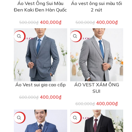
Áo Vest Ông Sui Màu
Áo vest ông sui màu tối
Đen Kaki Đen Hàn Quốc
2 nút
400,000
₫
400,000
₫
500,000
₫
500,000
₫
-33%
-33%
Áo Vest sui gia cao cấp
ÁO VEST XÁM ÔNG
SUI
400,000
₫
600,000
₫
400,000
₫
600,000
₫
-20%
-20%