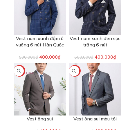
Vest nam xanh đậm ô
Vest nam xanh đen sọc
vuông 6 nút Hàn Quốc
trắng 6 nút
400,000
₫
400,000
₫
500,000
₫
500,000
₫
-33%
-20%
Vest ông sui
Vest ông sui màu tối