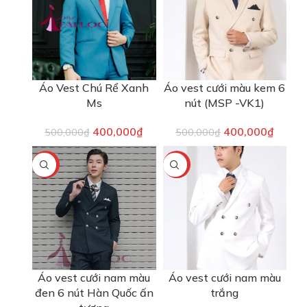
Áo Vest Chú Rể Xanh
Áo vest cưới màu kem 6
Ms
nút (MSP -VK1)
400,000
₫
400,000
₫
500,000
₫
500,000
₫
-20%
-20%
Áo vest cưới nam màu
Áo vest cưới nam màu
đen 6 nút Hàn Quốc ấn
trắng