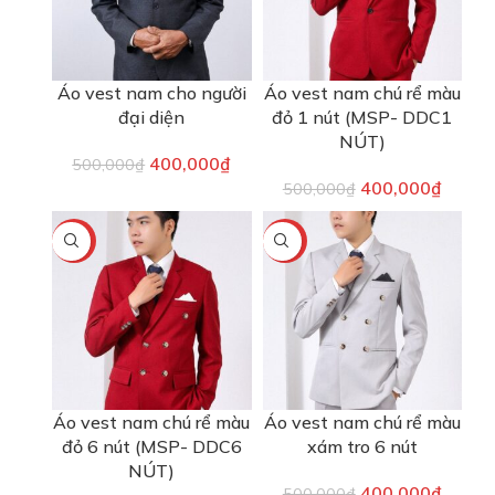
Áo vest nam cho người
Áo vest nam chú rể màu
đại diện
đỏ 1 nút (MSP- DDC1
NÚT)
400,000
₫
500,000
₫
400,000
₫
500,000
₫
-20%
-20%
Áo vest nam chú rể màu
Áo vest nam chú rể màu
đỏ 6 nút (MSP- DDC6
xám tro 6 nút
NÚT)
400,000
₫
500,000
₫