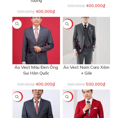
tượng
400,000
₫
500,000
₫
400,000
₫
500,000
₫
-20%
-17%
Áo Vest Màu Đen Ông
Áo Vest Nam Caro Xám
Sui Hàn Quốc
+ Gile
400,000
₫
500,000
₫
500,000
₫
600,000
₫
-20%
-20%