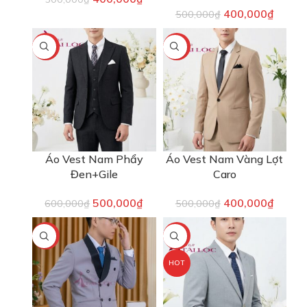
400,000
₫
500,000
₫
-17%
-20%
Áo Vest Nam Phẩy
Áo Vest Nam Vàng Lợt
Đen+Gile
Caro
500,000
₫
400,000
₫
600,000
₫
500,000
₫
-33%
-20%
HOT