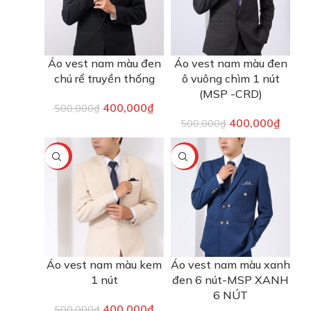
Áo vest nam màu đen
Áo vest nam màu đen
chú rể truyền thống
ô vuông chìm 1 nút
(MSP -CRD)
400,000
₫
500,000
₫
400,000
₫
500,000
₫
-20%
-20%
Áo vest nam màu kem
Áo vest nam màu xanh
1 nút
đen 6 nút-MSP XANH
6 NÚT
400,000
₫
500,000
₫