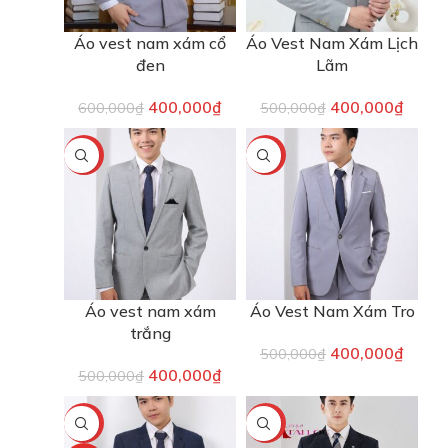
Áo vest nam xám cổ
Áo Vest Nam Xám Lịch
đen
Lãm
400,000
₫
400,000
₫
600,000
₫
500,000
₫
-20%
-20%
Áo vest nam xám
Áo Vest Nam Xám Tro
trắng
400,000
₫
500,000
₫
400,000
₫
500,000
₫
-20%
-17%