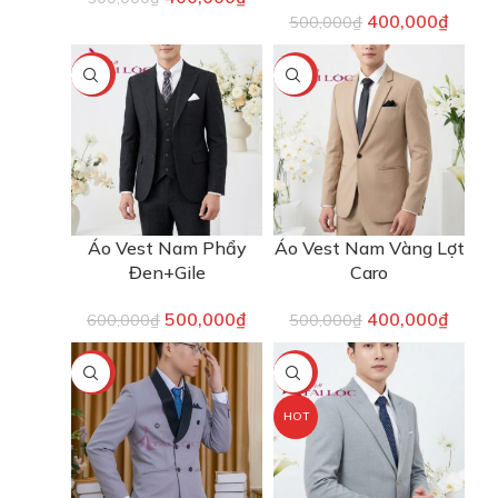
400,000
₫
500,000
₫
-17%
-20%
Áo Vest Nam Phẩy
Áo Vest Nam Vàng Lợt
Đen+Gile
Caro
500,000
₫
400,000
₫
600,000
₫
500,000
₫
-33%
-20%
HOT