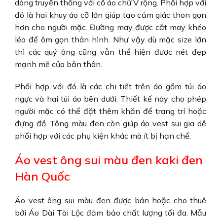
dáng truyền thống với cổ áo chữ V rộng. Phối hợp với
đó là hai khuy áo cỡ lớn giúp tạo cảm giác thon gọn
hơn cho người mặc. Đường may được cắt may khéo
léo để ôm gọn thân hình. Như vậy dù mặc
size lớn
thì các quý ông cũng vẫn thể hiện được nét đẹp
mạnh mẽ của bản thân.
Phối hợp với đó là các chi tiết trên áo gồm túi áo
ngực và hai túi áo bên dưới. Thiết kế này cho phép
người mặc có thể đặt thêm khăn để trang trí hoặc
đựng đồ. Tông màu đen còn giúp
áo vest sui gia
dễ
phối hợp với các phụ kiện khác mà ít bị hạn chế.
Áo vest ông sui màu đen kaki đen
Hàn Quốc
Áo vest ông sui
màu đen được bán hoặc cho thuê
bởi Áo Dài Tài Lộc đảm bảo chất lượng tối đa. Mẫu