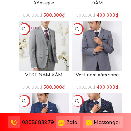
Xám+gile
ĐẬM
500,000
₫
400,000
₫
600,000
₫
500,000
₫
-29%
-20%
VEST NAM XÁM
Vest nam xám sáng
500,000
₫
400,000
₫
700,000
₫
500,000
₫
-20%
-20%
Zalo
Messenger
0358683979