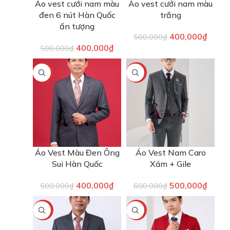
Áo vest cưới nam màu
Áo vest cưới nam màu
đen 6 nút Hàn Quốc
trắng
ấn tượng
400,000
₫
500,000
₫
400,000
₫
500,000
₫
-20%
-17%
Áo Vest Màu Đen Ông
Áo Vest Nam Caro
Sui Hàn Quốc
Xám + Gile
400,000
₫
500,000
₫
500,000
₫
600,000
₫
-20%
-20%