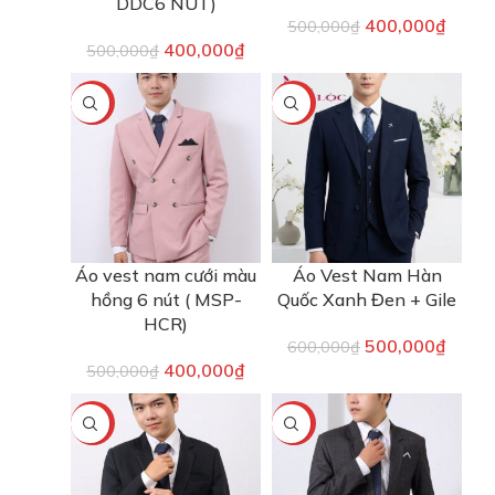
DDC6 NÚT)
400,000
₫
500,000
₫
400,000
₫
500,000
₫
-20%
-17%
Áo vest nam cưới màu
Áo Vest Nam Hàn
hồng 6 nút ( MSP-
Quốc Xanh Đen + Gile
HCR)
500,000
₫
600,000
₫
400,000
₫
500,000
₫
-20%
-20%