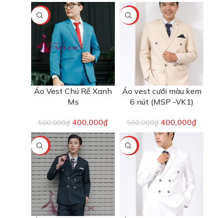
-20%
-20%
Áo Vest Chú Rể Xanh
Áo vest cưới màu kem
Ms
6 nút (MSP -VK1)
400,000
₫
400,000
₫
500,000
₫
500,000
₫
-20%
-20%