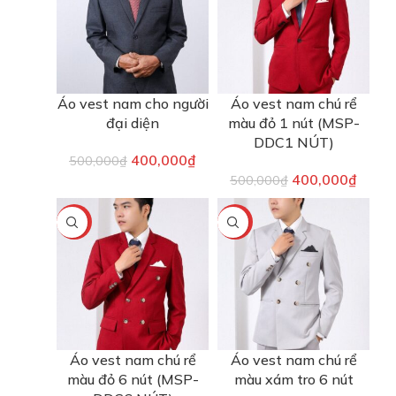
Áo vest nam cho người
Áo vest nam chú rể
đại diện
màu đỏ 1 nút (MSP-
DDC1 NÚT)
400,000
₫
500,000
₫
400,000
₫
500,000
₫
-20%
-20%
Áo vest nam chú rể
Áo vest nam chú rể
màu đỏ 6 nút (MSP-
màu xám tro 6 nút