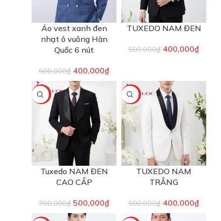
Áo vest xanh đen
TUXEDO NAM ĐEN
nhạt ô vuông Hàn
400,000
₫
Quốc 6 nút
500,000
₫
400,000
₫
500,000
₫
-29%
-20%
Tuxedo NAM ĐEN
TUXEDO NAM
CAO CẤP
TRẮNG
500,000
₫
400,000
₫
700,000
₫
500,000
₫