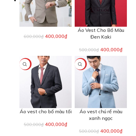
Áo Vest Cho Bố Màu
400,000
₫
600,000
₫
Đen Kaki
400,000
₫
500,000
₫
-20%
-20%
Áo vest cho bố màu tối
Áo vest chú rể màu
xanh ngọc
400,000
₫
500,000
₫
400,000
₫
500,000
₫