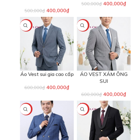
400,000
₫
500,000
₫
400,000
₫
500,000
₫
-33%
-33%
Áo Vest sui gia cao cấp
ÁO VEST XÁM ÔNG
SUI
400,000
₫
600,000
₫
400,000
₫
600,000
₫
-20%
-20%