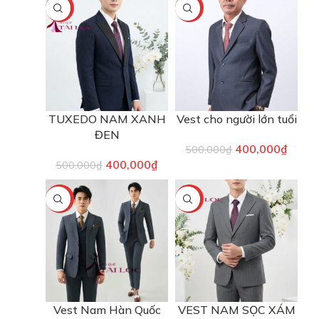
-20%
-20%
TUXEDO NAM XANH
Vest cho người lớn tuổi
ĐEN
400,000
₫
500,000
₫
400,000
₫
500,000
₫
-17%
-20%
Vest Nam Hàn Quốc
VEST NAM SỌC XÁM