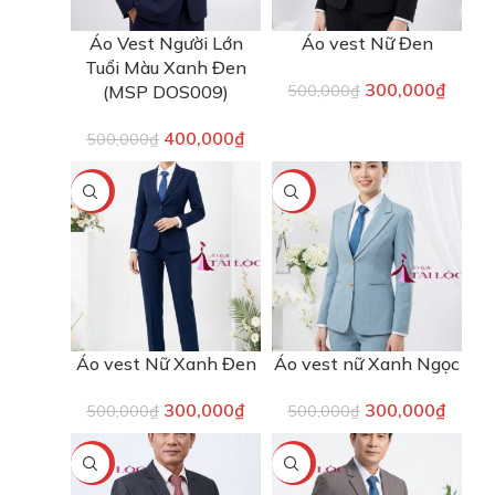
Áo Vest Người Lớn
Áo vest Nữ Đen
Tuổi Màu Xanh Đen
300,000
₫
(MSP DOS009)
500,000
₫
400,000
₫
500,000
₫
-40%
-40%
Áo vest Nữ Xanh Đen
Áo vest nữ Xanh Ngọc
300,000
₫
300,000
₫
500,000
₫
500,000
₫
-20%
-33%