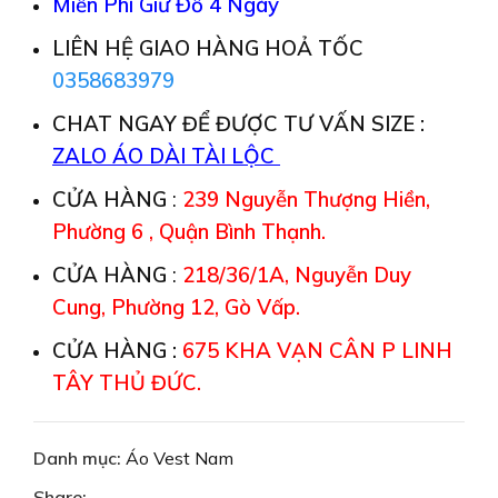
Miễn Phí Giữ Đồ 4 Ngày
LIÊN HỆ GIAO HÀNG HOẢ TỐC
0358683979
CHAT NGAY ĐỂ ĐƯỢC TƯ VẤN SIZE :
ZALO ÁO DÀI TÀI LỘC
CỬA HÀNG
:
239 Nguyễn Thượng Hiền,
Phường 6 , Quận Bình Thạnh.
CỬA HÀNG
:
218/36/1A, Nguyễn Duy
Cung, Phường 12, Gò Vấp.
CỬA HÀNG :
675 KHA VẠN CÂN P LINH
TÂY THỦ ĐỨC.
Danh mục:
Áo Vest Nam
Share: