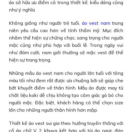
áo sở hữu ưu điểm cả trong thiết kế, kiểu dáng cũng
như ý nghĩa.
Không giống như người trẻ tuổi,
áo vest nam
trung
niên
yêu cầu cao hơn về tính thẩm mỹ. Mục đích
nhằm thể hiện sự chững chạc, sang trọng cho người
mặc cũng như phù hợp với buổi lễ. Trong ngày vui
như đám cưới, nam giới thường sẽ mặc vest để thể
hiện sự trang trọng.
Những
mẫu áo vest nam cho người lớn tuổi
với tông
màu tối như đem rất được ưa chuộng bởi sẽ giúp che
bớt khuyết điểm về thân hình. Mẫu áo được may từ
chất liệu kaki dễ chịu không tạo cảm giác gò bó cho
người mặc. Đặc biệt, khách hàng có thể chọn
size
lớn
cho những người thân hình hơn mập.
Thiết kế
áo vest sui gia
theo hướng truyền thống với
cổ áo chữ V, 2 khuya kết hợp với túi áo ngực đơn