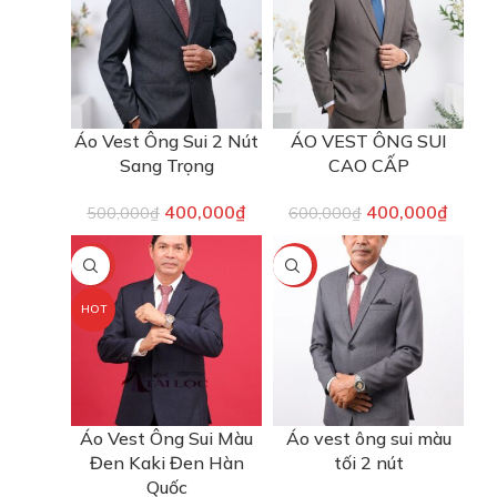
Áo Vest Ông Sui 2 Nút
ÁO VEST ÔNG SUI
Sang Trọng
CAO CẤP
400,000
₫
400,000
₫
500,000
₫
600,000
₫
-20%
-20%
HOT
Áo Vest Ông Sui Màu
Áo vest ông sui màu
Đen Kaki Đen Hàn
tối 2 nút
Quốc