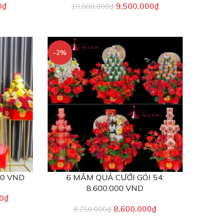
0
₫
9,500,000
₫
10,000,000
₫
-2%
00 VND
6 MÂM QUẢ CƯỚI GÓI 54:
8.600.000 VND
0
₫
8,600,000
₫
8,750,000
₫