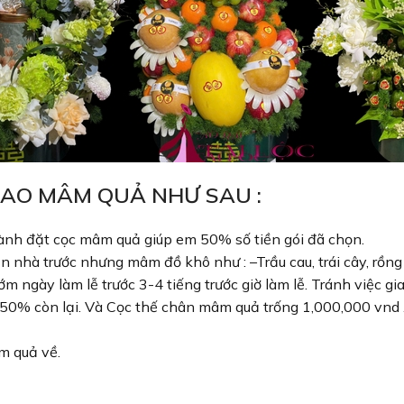
IAO MÂM QUẢ NHƯ SAU :
hành đặt cọc mâm quả giúp em 50% số tiền gói đã chọn.
n nhà trước nhưng mâm đồ khô như : –Trầu cau, trái cây, rồng
ngày làm lễ trước 3-4 tiếng trước giờ làm lễ. Tránh việc g
 50% còn lại. Và Cọc thế chân mâm quả trống 1,000,000 vnd
m quả về.