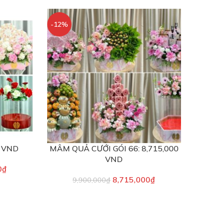
-12%
0 VND
MÂM QUẢ CƯỚI GÓI 66: 8,715,000
VND
0
₫
8,715,000
₫
9,900,000
₫