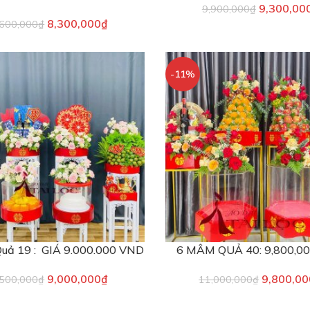
9,300,00
9,900,000
₫
8,300,000
₫
,600,000
₫
-11%
uả 19 : GIÁ 9.000.000 VND
6 MÂM QUẢ 40: 9,800,0
9,000,000
₫
9,800,00
,500,000
₫
11,000,000
₫