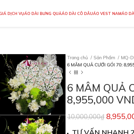
GIÁ DỊCH VỤ
ÁO DÀI BƯNG QUẢ
ÁO DÀI CÔ DÂU
ÁO VEST NAM
ÁO DÀ
Trang chủ
Sản Phẩm
MQ-D
6 MÂM QUẢ CƯỚI GÓI 70: 8,95
6 MÂM QUẢ C
8,955,000 VN
8,955,0
10,000,000
₫
TƯ VẤN NHANH 