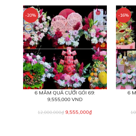
-20%
-16%
6 MÂM QUẢ CƯỚI GÓI 69:
6 M
9,555,000 VND
9,555,000
₫
12,000,000
₫
10