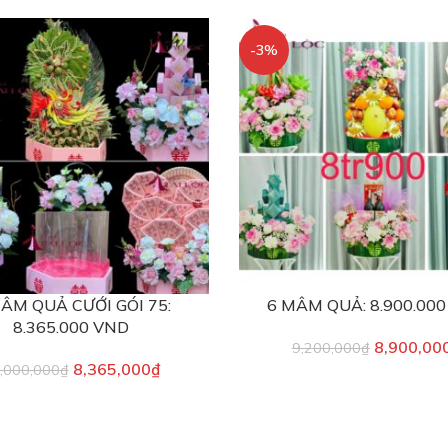
-3%
ÂM QUẢ CƯỚI GÓI 75:
6 MÂM QUẢ: 8.900.00
8.365.000 VND
8,900,00
9,200,000
₫
8,365,000
₫
,000,000
₫