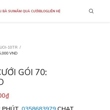
I BÀ SUI
MÂM QUẢ CƯỚI
BLOG
LIÊN HỆ
UOI-10TR
5,000 VND
ƯỚI GÓI 70:
D
00
₫
2 PHÚT
0358683979
CHAT