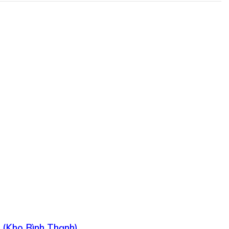
 (Kho Bình Thạnh)