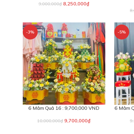
8,250,000
₫
9,000,000
₫
8
-3%
-5%
6 Mâm Quả 16 : 9,700,000 VND
6 Mâm Q
9,700,000
₫
10,000,000
₫
9