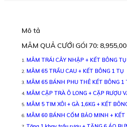
Mô tả
MÂM QUẢ CƯỚI GÓI 70: 8,955,0
MÂM TRÁI CÂY NHẬP + KẾT BÔNG TỤ
MÂM 65 TRẦU CAU + KẾT BÔNG 1 TỤ
MÂM 65 BÁNH PHU THÊ KẾT BÔNG 1 
MÂM CẶP TRÀ Ô LONG + CẶP RƯỢU V
MÂM 5 TIM XÔI + GÀ 1,6KG + KẾT BÔN
MÂM 60 BÁNH CỐM BẢO MINH + KẾT 
Tặng 1
khay trầu rượu
+ TẶNG 6 ÁO BƯ