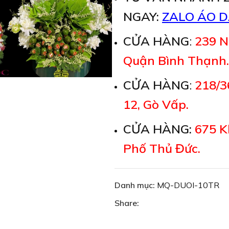
NGAY:
ZALO ÁO D
CỬA HÀNG
:
239 N
Quận Bình Thạnh.
CỬA HÀNG
:
218/3
12, Gò Vấp.
CỬA HÀNG:
675 K
Phố Thủ Đức.
Danh mục:
MQ-DUOI-10TR
Share: