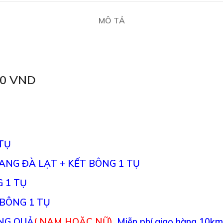
MÔ TẢ
00 VND
TỤ
ANG ĐÀ LẠT + KẾT BÔNG 1 TỤ
G 1 TỤ
BÔNG 1 TỤ
NG QUẢ
( NAM HOẶC NỮ)
.
Miễn phí giao hàng 10km