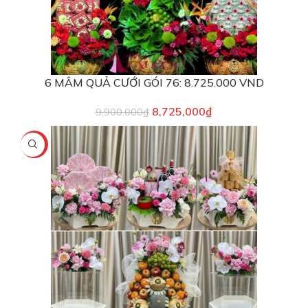
6 MÂM QUẢ CƯỚI GÓI 76: 8.725.000 VND
8,725,000
₫
9,900,000
₫
-13%