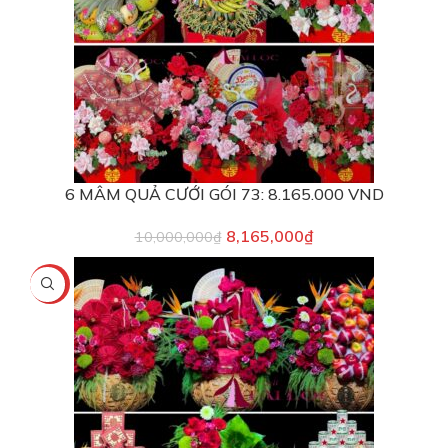
6 MÂM QUẢ CƯỚI GÓI 73: 8.165.000 VND
8,165,000
₫
10,000,000
₫
-12%