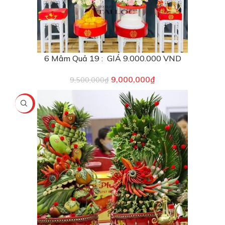
6 Mâm Quả 19 : GIÁ 9.000.000 VND
9,000,000
₫
9,500,000
₫
-2%