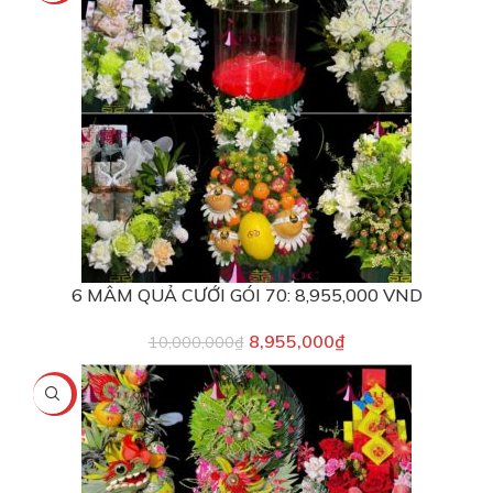
6 MÂM QUẢ CƯỚI GÓI 70: 8,955,000 VND
8,955,000
₫
10,000,000
₫
-18%