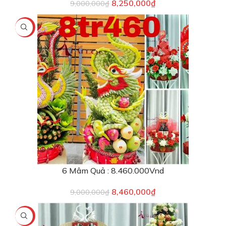
8,250,000
₫
9,000,000
₫
-6%
6 Mâm Quả : 8.460.000Vnd
8,460,000
₫
9,000,000
₫
-5%