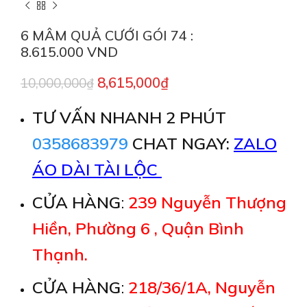
6 MÂM QUẢ CƯỚI GÓI 74 :
8.615.000 VND
8,615,000
₫
10,000,000
₫
TƯ VẤN NHANH 2 PHÚT
0358683979
CHAT NGAY:
ZALO
ÁO DÀI TÀI LỘC
CỬA HÀNG
:
239 Nguyễn Thượng
Hiền, Phường 6 , Quận Bình
Thạnh.
CỬA HÀNG
:
218/36/1A, Nguyễn