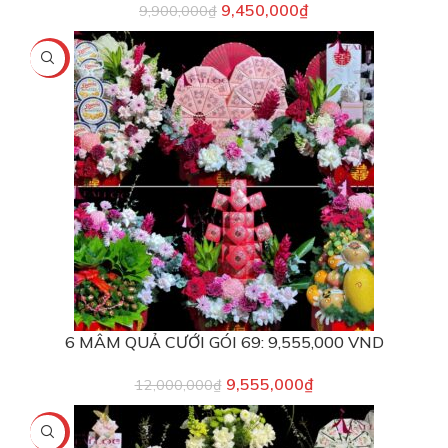
9,450,000
₫
9,900,000
₫
-20%
6 MÂM QUẢ CƯỚI GÓI 69: 9,555,000 VND
9,555,000
₫
12,000,000
₫
-10%