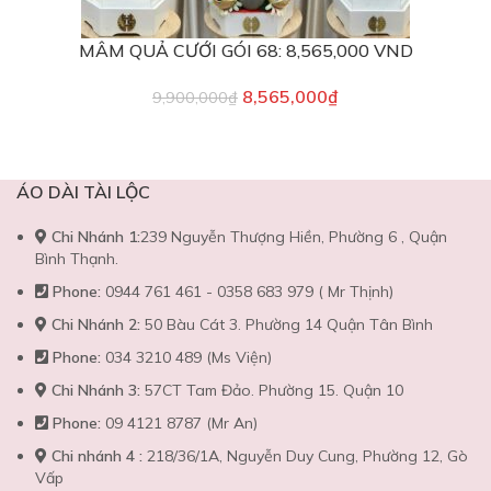
MÂM QUẢ CƯỚI GÓI 68: 8,565,000 VND
8,565,000
₫
9,900,000
₫
ÁO DÀI TÀI LỘC
Chi Nhánh 1:
239 Nguyễn Thượng Hiền, Phường 6 , Quận
Bình Thạnh.
Phone:
0944 761 461 - 0358 683 979 ( Mr Thịnh)
Chi Nhánh 2:
50 Bàu Cát 3. Phường 14 Quận Tân Bình
Phone:
034 3210 489 (Ms Viện)
Chi Nhánh 3:
57CT Tam Đảo. Phường 15. Quận 10
Phone:
09 4121 8787 (Mr An)
Chi nhánh 4 :
218/36/1A, Nguyễn Duy Cung, Phường 12, Gò
Vấp