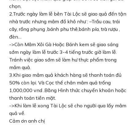
chọn.
2.Trước ngày làm lễ bên Tài Lộc sẽ giao quả đến tận
nhà trước nhưng mâm đồ khô như : –Trầu cau, trái
cây, rồng phụng ,bánh phu thê,bánh pía, trà rượu ,
đèn…
->Còn Mâm Xôi Gà Hoặc Bánh kem sẽ giao sáng
sớm ngày làm lễ trước 3-4 tiếng trước giờ làm lễ.
Tránh việc giao sớm sẽ làm hư thực phẩm trong
mâm quả.
3.Khi giao mâm quả khách hàng sẽ thanh toán đủ
50% còn lại. Và Cọc thế chân mâm quả trống
1,000,000 vnd .Bằng Hình thức chuyển khoản hoặc
thanh toán tiền mặt.
->Khi làm lễ xong Tài Lộc sẽ cho người qua lấy mâm
quả về.
Cảm ơn anh chị