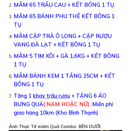
MÂM 65 TRẦU CAU + KẾT BÔNG 1 TỤ
MÂM 65 BÁNH PHU THÊ KẾT BÔNG 1
TỤ
MÂM CẶP TRÀ Ô LONG + CẶP RƯỢU
VANG ĐÀ LẠT + KẾT BÔNG 1 TỤ
MÂM 5 TIM XÔI + GÀ 1,6KG + KẾT BÔNG
1 TỤ
MÂM BÁNH KEM 1 TẦNG 25CM + KẾT
BÔNG 1 TỤ
Tặng 1
khay trầu rượu
+ TẶNG 6 ÁO
BƯNG QUẢ
( NAM HOẶC NỮ)
.
Miễn phí
giao hàng 10km (Kho Bình Thạnh)
Ảnh Thực Tế mâm Quả Combo BÊN DƯỚI