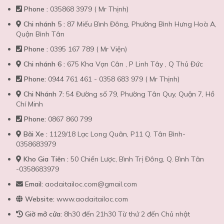
Phone :
035868 3979 ( Mr Thịnh)
Chi nhánh 5 :
87 Miếu Bình Đông, Phường Bình Hưng Hoà A,
Quận Bình Tân
Phone :
0395 167 789 ( Mr Viện)
Chi nhánh 6 :
675 Kha Vạn Cân , P Linh Tây , Q Thủ Đức
Phone:
0944 761 461 - 0358 683 979 ( Mr Thịnh)
Chi Nhánh 7:
54 Đường số 79, Phường Tân Quy, Quận 7, Hồ
Chí Minh
Phone:
0867 860 799
Bãi Xe :
1129/18 Lạc Long Quân, P11 Q. Tân Bình-
0358683979
Kho Gia Tiên :
50 Chiến Lược, Bình Trị Đông, Q. Bình Tân
-0358683979
Email:
aodaitailoc.com@gmail.com
Website:
www.aodaitailoc.com
Giờ mở cửa:
8h30 đến 21h30 Từ thứ 2 đến Chủ nhật