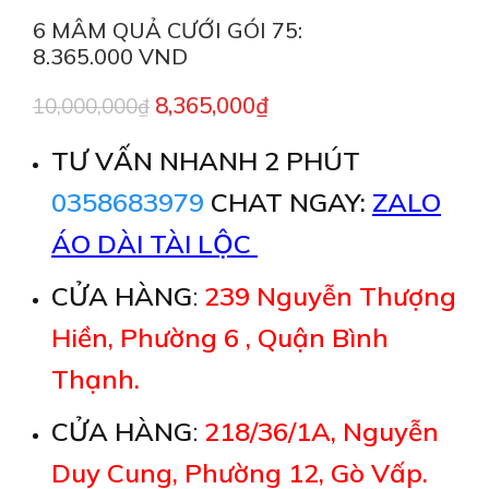
6 MÂM QUẢ CƯỚI GÓI 75:
8.365.000 VND
8,365,000
₫
10,000,000
₫
TƯ VẤN NHANH 2 PHÚT
0358683979
CHAT NGAY:
ZALO
ÁO DÀI TÀI LỘC
CỬA HÀNG
:
239 Nguyễn Thượng
Hiền, Phường 6 , Quận Bình
Thạnh.
CỬA HÀNG
:
218/36/1A, Nguyễn
Duy Cung, Phường 12, Gò Vấp.