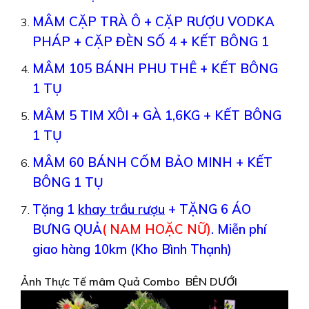
MÂM CẶP TRÀ Ô + CẶP RƯỢU VODKA
PHÁP + CẶP ĐÈN SỐ 4 + KẾT BÔNG 1
MÂM 105 BÁNH PHU THÊ + KẾT BÔNG
1 TỤ
MÂM 5 TIM XÔI + GÀ 1,6KG + KẾT BÔNG
1 TỤ
MÂM 60 BÁNH CỐM BẢO MINH + KẾT
BÔNG 1 TỤ
Tặng 1
khay trầu rượu
+ TẶNG 6 ÁO
BƯNG QUẢ
( NAM HOẶC NỮ)
.
Miễn phí
giao hàng 10km (Kho Bình Thạnh)
Ảnh Thực Tế mâm Quả Combo BÊN DƯỚI