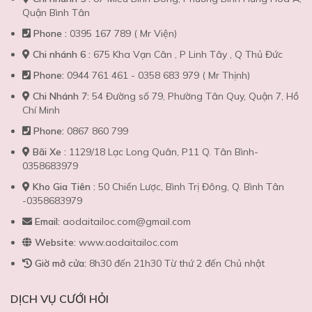
Quận Bình Tân
Phone :
0395 167 789 ( Mr Viện)
Chi nhánh 6 :
675 Kha Vạn Cân , P Linh Tây , Q Thủ Đức
Phone:
0944 761 461 - 0358 683 979 ( Mr Thịnh)
Chi Nhánh 7:
54 Đường số 79, Phường Tân Quy, Quận 7, Hồ
Chí Minh
Phone:
0867 860 799
Bãi Xe :
1129/18 Lạc Long Quân, P11 Q. Tân Bình-
0358683979
Kho Gia Tiên :
50 Chiến Lược, Bình Trị Đông, Q. Bình Tân
-0358683979
Email:
aodaitailoc.com@gmail.com
Website:
www.aodaitailoc.com
Giờ mở cửa:
8h30 đến 21h30 Từ thứ 2 đến Chủ nhật
DỊCH VỤ CƯỚI HỎI