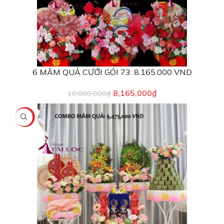
6 MÂM QUẢ CƯỚI GÓI 73: 8.165.000 VND
8,165,000
₫
10,000,000
₫
-4%