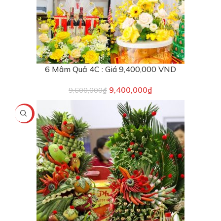
6 Mâm Quả 4C : Giá 9,400,000 VND
9,400,000
₫
9,600,000
₫
-2%