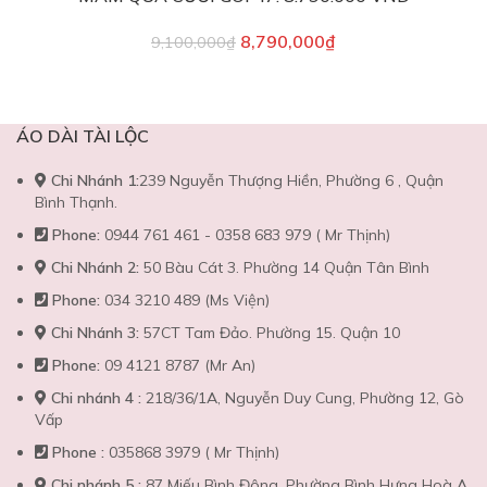
8,790,000
₫
9,100,000
₫
ÁO DÀI TÀI LỘC
Chi Nhánh 1:
239 Nguyễn Thượng Hiền, Phường 6 , Quận
Bình Thạnh.
Phone:
0944 761 461 - 0358 683 979 ( Mr Thịnh)
Chi Nhánh 2:
50 Bàu Cát 3. Phường 14 Quận Tân Bình
Phone:
034 3210 489 (Ms Viện)
Chi Nhánh 3:
57CT Tam Đảo. Phường 15. Quận 10
Phone:
09 4121 8787 (Mr An)
Chi nhánh 4 :
218/36/1A, Nguyễn Duy Cung, Phường 12, Gò
Vấp
Phone :
035868 3979 ( Mr Thịnh)
Chi nhánh 5 :
87 Miếu Bình Đông, Phường Bình Hưng Hoà A,