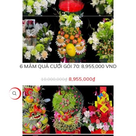
6 MÂM QUẢ CƯỚI GÓI 70: 8,955,000 VND
8,955,000
₫
10,000,000
₫
-18%