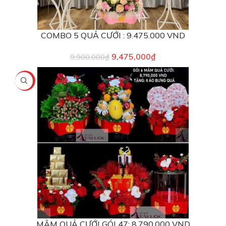
COMBO 5 QUẢ CƯỚI : 9.475.000 VND
9,475,000
₫
9,900,000
₫
-3%
MÂM QUẢ CƯỚI GÓI 47: 8.790.000 VND