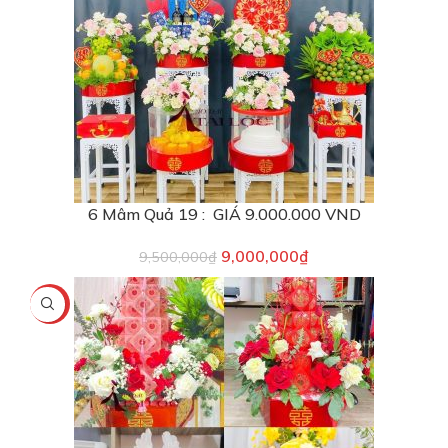
6 Mâm Quả 19 : GIÁ 9.000.000 VND
9,000,000
₫
9,500,000
₫
-2%