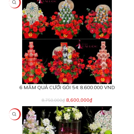
-2%
6 MÂM QUẢ CƯỚI GÓI 54: 8.600.000 VND
8,600,000
₫
8,750,000
₫
-10%