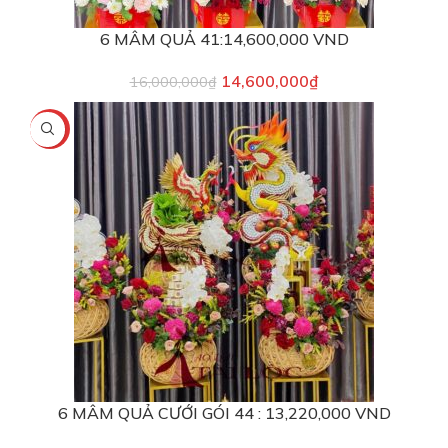
6 MÂM QUẢ 41:14,600,000 VND
14,600,000
₫
16,000,000
₫
-6%
6 MÂM QUẢ CƯỚI GÓI 44 : 13,220,000 VND