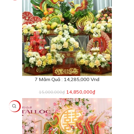
7 Mâm Quả : 14,285,000 Vnd
14,850,000
₫
15,000,000
₫
-10%