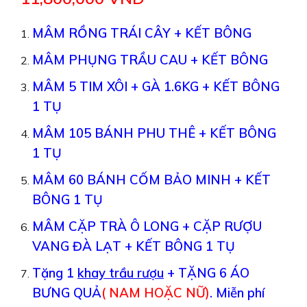
MÂM RỒNG TRÁI CÂY + KẾT BÔNG
MÂM PHỤNG TRẦU CAU + KẾT BÔNG
MÂM 5 TIM XÔI + GÀ 1.6KG + KẾT BÔNG
1 TỤ
MÂM 105 BÁNH PHU THÊ + KẾT BÔNG
1 TỤ
MÂM 60 BÁNH CỐM BẢO MINH + KẾT
BÔNG 1 TỤ
MÂM CẶP TRÀ Ô LONG + CẶP RƯỢU
VANG ĐÀ LẠT + KẾT BÔNG 1 TỤ
Tặng 1
khay trầu rượu
+ TẶNG 6 ÁO
BƯNG QUẢ
( NAM HOẶC NỮ)
.
Miễn phí