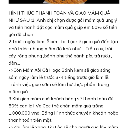
HÌNH THỨC THANH TOÁN VÀ GIAO MÂM QUẢ
NHƯ SAU :1. Anh chị chọn được gói mâm quả ưng ý
và tiến hành đặt cọc mâm quả giúp em 50% số tiền
gói đã chọn.
2.Trước ngày làm lễ bên Tài Lộc sẽ giao quả đến tận
nhà trước nhưng mâm đồ khô như : –Trầu cau, trái
cây, rồng phụng ,bánh phu thê,bánh pía, trà rượu ,
đèn…
->Còn Mâm Xôi Gà Hoặc Bánh kem sẽ giao sáng
sớm ngày làm lễ trước 3-4 tiếng trước giờ làm lễ.
Tránh việc giao sớm sẽ làm hư thực phẩm trong
mâm quả.
3.Khi giao mâm quả khách hàng sẽ thanh toán đủ
50% còn lại. Và Cọc thế chân mâm quả trống
1,000,000 vnd .Bằng Hình thức chuyển khoản hoặc
thanh toán tiền mặt.
->Khi làm lễ xong Tài Lộc sẽ cho người qua lấy mâm