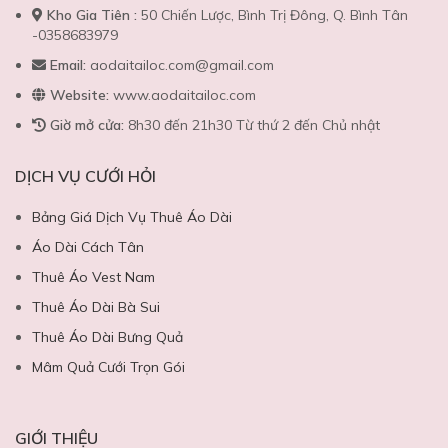
Kho Gia Tiên :
50 Chiến Lược, Bình Trị Đông, Q. Bình Tân
-0358683979
Email:
aodaitailoc.com@gmail.com
Website:
www.aodaitailoc.com
Giờ mở cửa:
8h30 đến 21h30 Từ thứ 2 đến Chủ nhật
DỊCH VỤ CƯỚI HỎI
Bảng Giá Dịch Vụ Thuê Áo Dài
Áo Dài Cách Tân
Thuê Áo Vest Nam
Thuê Áo Dài Bà Sui
Thuê Áo Dài Bưng Quả
Mâm Quả Cưới Trọn Gói
GIỚI THIỆU