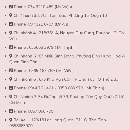
Phone:
034 3210 489 (Ms Viện)
Chi Nhánh 3:
57CT Tam Đảo. Phường 15. Quận 10
Phone:
09 4121 8787 (Mr An)
Chi nhánh 4 :
218/36/1A, Nguyễn Duy Cung, Phường 12, Gò
Vấp
Phone :
035868 3979 ( Mr Thịnh)
Chi nhánh 5 :
87 Miếu Bình Đông, Phường Bình Hưng Hoà A,
Quận Bình Tân
Phone :
0395 167 789 ( Mr Viện)
Chi nhánh 6 :
675 Kha Vạn Cân , P Linh Tây , Q Thủ Đức
Phone:
0944 761 461 - 0358 683 979 ( Mr Thịnh)
Chi Nhánh 7:
54 Đường số 79, Phường Tân Quy, Quận 7, Hồ
Chí Minh
Phone:
0867 860 799
Bãi Xe :
1129/18 Lạc Long Quân, P11 Q. Tân Bình-
0358683979