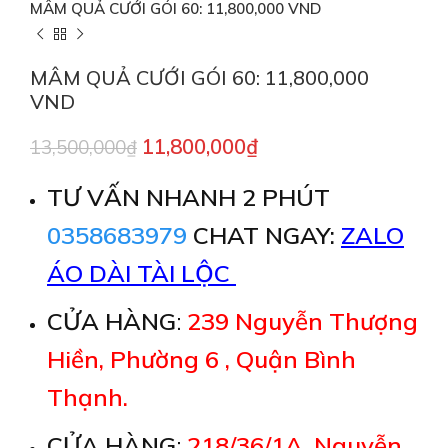
MÂM QUẢ CƯỚI GÓI 60: 11,800,000 VND
MÂM QUẢ CƯỚI GÓI 60: 11,800,000
VND
11,800,000
₫
13,500,000
₫
TƯ VẤN NHANH 2 PHÚT
0358683979
CHAT NGAY:
ZALO
ÁO DÀI TÀI LỘC
CỬA HÀNG
:
239 Nguyễn Thượng
Hiền, Phường 6 , Quận Bình
Thạnh.
CỬA HÀNG
:
218/36/1A, Nguyễn