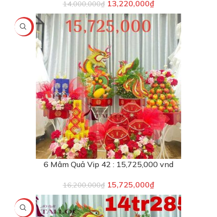
13,220,000
₫
14,000,000
₫
-3%
6 Mâm Quả Vip 42 : 15,725,000 vnd
15,725,000
₫
16,200,000
₫
-1%