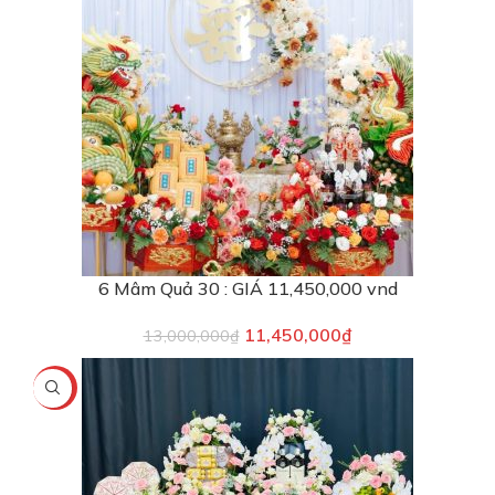
6 Mâm Quả 30 : GIÁ 11,450,000 vnd
11,450,000
₫
13,000,000
₫
-5%