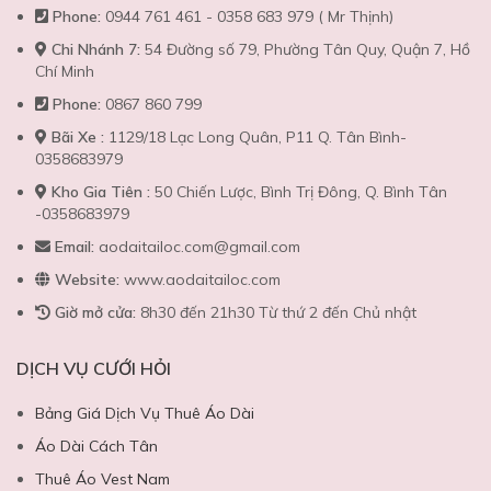
Phone:
0944 761 461 - 0358 683 979 ( Mr Thịnh)
Chi Nhánh 7:
54 Đường số 79, Phường Tân Quy, Quận 7, Hồ
Chí Minh
Phone:
0867 860 799
Bãi Xe :
1129/18 Lạc Long Quân, P11 Q. Tân Bình-
0358683979
Kho Gia Tiên :
50 Chiến Lược, Bình Trị Đông, Q. Bình Tân
-0358683979
Email:
aodaitailoc.com@gmail.com
Website:
www.aodaitailoc.com
Giờ mở cửa:
8h30 đến 21h30 Từ thứ 2 đến Chủ nhật
DỊCH VỤ CƯỚI HỎI
Bảng Giá Dịch Vụ Thuê Áo Dài
Áo Dài Cách Tân
Thuê Áo Vest Nam