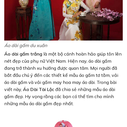
Áo dài gấm du xuân
Áo dài gấm trắng
là một bộ cánh hoàn hảo giúp tôn lên
nét đẹp của phụ nữ Việt Nam. Hiện nay, áo dài gấm
đang trở thành xu hướng được quan tâm. Mọi người đã
bắt đầu chú ý đến các thiết kế mẫu áo gấm tơ tằm, vải
áo dài gấm và vải gấm may hoa may áo dài. Trong bài
viết này,
Áo Dài Tài Lộc
đã chia sẻ những mẫu áo dài
gấm đẹp. Hy vọng rằng các bạn có thể tìm cho mình
những mẫu áo dài gấm đẹp nhất.