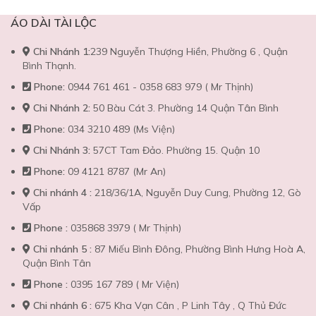
ÁO DÀI TÀI LỘC
Chi Nhánh 1:
239 Nguyễn Thượng Hiền, Phường 6 , Quận
Bình Thạnh.
Phone:
0944 761 461 - 0358 683 979 ( Mr Thịnh)
Chi Nhánh 2:
50 Bàu Cát 3. Phường 14 Quận Tân Bình
Phone:
034 3210 489 (Ms Viện)
Chi Nhánh 3:
57CT Tam Đảo. Phường 15. Quận 10
Phone:
09 4121 8787 (Mr An)
Chi nhánh 4 :
218/36/1A, Nguyễn Duy Cung, Phường 12, Gò
Vấp
Phone :
035868 3979 ( Mr Thịnh)
Chi nhánh 5 :
87 Miếu Bình Đông, Phường Bình Hưng Hoà A,
Quận Bình Tân
Phone :
0395 167 789 ( Mr Viện)
Chi nhánh 6 :
675 Kha Vạn Cân , P Linh Tây , Q Thủ Đức