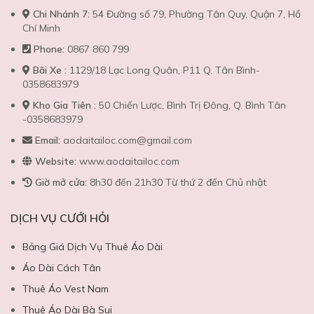
Chi Nhánh 7:
54 Đường số 79, Phường Tân Quy, Quận 7, Hồ
Chí Minh
Phone:
0867 860 799
Bãi Xe :
1129/18 Lạc Long Quân, P11 Q. Tân Bình-
0358683979
Kho Gia Tiên :
50 Chiến Lược, Bình Trị Đông, Q. Bình Tân
-0358683979
Email:
aodaitailoc.com@gmail.com
Website:
www.aodaitailoc.com
Giờ mở cửa:
8h30 đến 21h30 Từ thứ 2 đến Chủ nhật
DỊCH VỤ CƯỚI HỎI
Bảng Giá Dịch Vụ Thuê Áo Dài
Áo Dài Cách Tân
Thuê Áo Vest Nam
Thuê Áo Dài Bà Sui