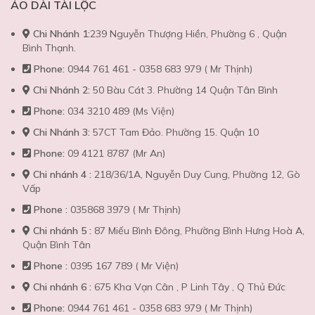
ÁO DÀI TÀI LỘC
Chi Nhánh 1:
239 Nguyễn Thượng Hiền, Phường 6 , Quận
Bình Thạnh.
Phone:
0944 761 461 - 0358 683 979 ( Mr Thịnh)
Chi Nhánh 2:
50 Bàu Cát 3. Phường 14 Quận Tân Bình
Phone:
034 3210 489 (Ms Viện)
Chi Nhánh 3:
57CT Tam Đảo. Phường 15. Quận 10
Phone:
09 4121 8787 (Mr An)
Chi nhánh 4 :
218/36/1A, Nguyễn Duy Cung, Phường 12, Gò
Vấp
Phone :
035868 3979 ( Mr Thịnh)
Chi nhánh 5 :
87 Miếu Bình Đông, Phường Bình Hưng Hoà A,
Quận Bình Tân
Phone :
0395 167 789 ( Mr Viện)
Chi nhánh 6 :
675 Kha Vạn Cân , P Linh Tây , Q Thủ Đức
Phone:
0944 761 461 - 0358 683 979 ( Mr Thịnh)