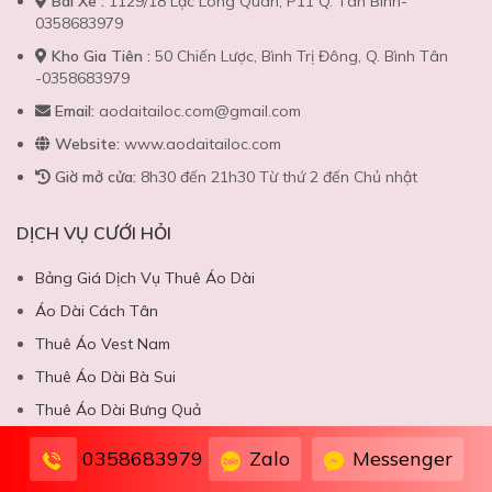
Bãi Xe :
1129/18 Lạc Long Quân, P11 Q. Tân Bình-
0358683979
Kho Gia Tiên :
50 Chiến Lược, Bình Trị Đông, Q. Bình Tân
-0358683979
Email:
aodaitailoc.com@gmail.com
Website:
www.aodaitailoc.com
Giờ mở cửa:
8h30 đến 21h30 Từ thứ 2 đến Chủ nhật
DỊCH VỤ CƯỚI HỎI
Bảng Giá Dịch Vụ Thuê Áo Dài
Áo Dài Cách Tân
Thuê Áo Vest Nam
Thuê Áo Dài Bà Sui
Thuê Áo Dài Bưng Quả
Mâm Quả Cưới Trọn Gói
Zalo
Messenger
0358683979