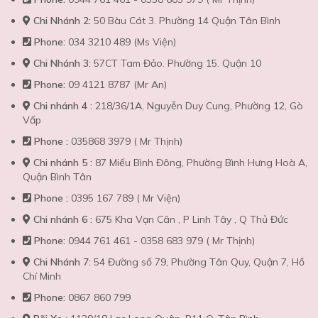
Chi Nhánh 2:
50 Bàu Cát 3. Phường 14 Quận Tân Bình
Phone:
034 3210 489 (Ms Viện)
Chi Nhánh 3:
57CT Tam Đảo. Phường 15. Quận 10
Phone:
09 4121 8787 (Mr An)
Chi nhánh 4 :
218/36/1A, Nguyễn Duy Cung, Phường 12, Gò
Vấp
Phone :
035868 3979 ( Mr Thịnh)
Chi nhánh 5 :
87 Miếu Bình Đông, Phường Bình Hưng Hoà A,
Quận Bình Tân
Phone :
0395 167 789 ( Mr Viện)
Chi nhánh 6 :
675 Kha Vạn Cân , P Linh Tây , Q Thủ Đức
Phone:
0944 761 461 - 0358 683 979 ( Mr Thịnh)
Chi Nhánh 7:
54 Đường số 79, Phường Tân Quy, Quận 7, Hồ
Chí Minh
Phone:
0867 860 799