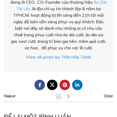
đang là CEO , CO-Founder của thương hiệu
Áo Dài
Tài Lộc
, là địa chỉ uy tín thành lập 8 năm tại
TPHCM, hoạt động từ 9h sáng đến 21h tối mỗi
ngày để luôn sẵn sàng phục vụ quý khách. Đặc
biệt nơi đây sẽ dành cho những ai có nhu cầu
thuê trang phục cưới như áo dài cưới, áo dài sui
gia, vest cưới, trang trí bàn gia tiên, mâm quả cưới,
xe hoa… để phục vụ cho các lễ cưới.
View all posts by Trần Hữu Thịnh
Newer
Older
ĐỂ LẠI MỘT BÌNH LUẬN