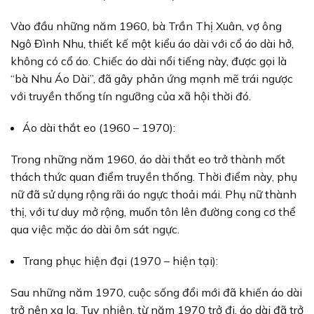
Vào đầu những năm 1960, bà Trần Thị Xuân, vợ ông
Ngô Đình Nhu, thiết kế một kiểu áo dài với cổ áo dài hở,
không có cổ áo. Chiếc áo dài nổi tiếng này, được gọi là
“bà Nhu Áo Dài”, đã gây phản ứng mạnh mẽ trái ngược
với truyền thống tín ngưỡng của xã hội thời đó.
Áo dài thắt eo (1960 – 1970):
Trong những năm 1960, áo dài thắt eo trở thành mốt
thách thức quan điểm truyền thống. Thời điểm này, phụ
nữ đã sử dụng rộng rãi áo ngực thoải mái. Phụ nữ thành
thị, với tư duy mở rộng, muốn tôn lên đường cong cơ thể
qua việc mặc áo dài ôm sát ngực.
Trang phục hiện đại (1970 – hiện tại):
Sau những năm 1970, cuộc sống đổi mới đã khiến áo dài
trở nên xa lạ. Tuy nhiên, từ năm 1970 trở đi, áo dài đã trở