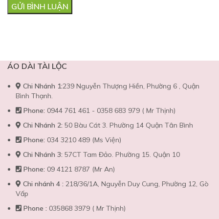
ÁO DÀI TÀI LỘC
Chi Nhánh 1:
239 Nguyễn Thượng Hiền, Phường 6 , Quận
Bình Thạnh.
Phone:
0944 761 461 - 0358 683 979 ( Mr Thịnh)
Chi Nhánh 2:
50 Bàu Cát 3. Phường 14 Quận Tân Bình
Phone:
034 3210 489 (Ms Viện)
Chi Nhánh 3:
57CT Tam Đảo. Phường 15. Quận 10
Phone:
09 4121 8787 (Mr An)
Chi nhánh 4 :
218/36/1A, Nguyễn Duy Cung, Phường 12, Gò
Vấp
Phone :
035868 3979 ( Mr Thịnh)