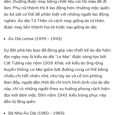
dân, thường được may bằng chất liệu vải tối màu để đi
làm. Phụ nữ thành thị ít lao động hơn, thường mặc quần
áo bó sát cơ thể để phân biệt với những người lao động
nghèo. Áo dài Tứ Thân có cách may giống áo tứ thân,
được may liền thành hai tà trước sau giống áo dài.
Áo Dài Lemur (1939 – 1943):
Sự đột phá táo bạo đã đóng góp vào thiết kế áo dài hiện
đại ngày nay là kiểu áo dài “Le Mur” được sáng tạo bởi
Cát Tường vào năm 1939. Khác với kiểu áo ống rộng
truyền thống, Le Mur giảm bớt đường cong cơ thể bằng
nhiều chi tiết nhấn nhá, như tay áo và cổ tim phồng.
Ban đầu, người dân thời đó chỉ trích hình ảnh của áo dài
này, chỉ có những người theo xu hướng phong cách hiện
đại mới dám mặc. Đến năm 1943, kiểu trang phục này
dần bị lãng quên.
Bà Như Áo Dài (1960 – 1965):