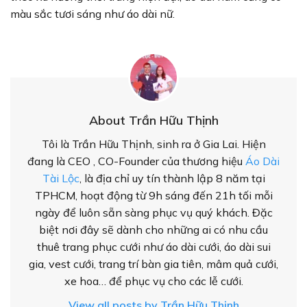
màu sắc tươi sáng như áo dài nữ.
About Trần Hữu Thịnh
Tôi là Trần Hữu Thịnh, sinh ra ở Gia Lai. Hiện
đang là CEO , CO-Founder của thương hiệu
Áo Dài
Tài Lộc
, là địa chỉ uy tín thành lập 8 năm tại
TPHCM, hoạt động từ 9h sáng đến 21h tối mỗi
ngày để luôn sẵn sàng phục vụ quý khách. Đặc
biệt nơi đây sẽ dành cho những ai có nhu cầu
thuê trang phục cưới như áo dài cưới, áo dài sui
gia, vest cưới, trang trí bàn gia tiên, mâm quả cưới,
xe hoa… để phục vụ cho các lễ cưới.
View all posts by Trần Hữu Thịnh