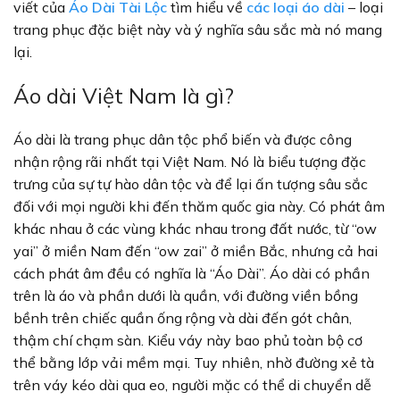
viết của
Áo Dài Tài Lộc
tìm hiểu về
các loại áo dài
– loại
trang phục đặc biệt này và ý nghĩa sâu sắc mà nó mang
lại.
Áo dài Việt Nam là gì?
Áo dài là trang phục dân tộc phổ biến và được công
nhận rộng rãi nhất tại Việt Nam. Nó là biểu tượng đặc
trưng của sự tự hào dân tộc và để lại ấn tượng sâu sắc
đối với mọi người khi đến thăm quốc gia này. Có phát âm
khác nhau ở các vùng khác nhau trong đất nước, từ “ow
yai” ở miền Nam đến “ow zai” ở miền Bắc, nhưng cả hai
cách phát âm đều có nghĩa là “Áo Dài”. Áo dài có phần
trên là áo và phần dưới là quần, với đường viền bồng
bềnh trên chiếc quần ống rộng và dài đến gót chân,
thậm chí chạm sàn. Kiểu váy này bao phủ toàn bộ cơ
thể bằng lớp vải mềm mại. Tuy nhiên, nhờ đường xẻ tà
trên váy kéo dài qua eo, người mặc có thể di chuyển dễ