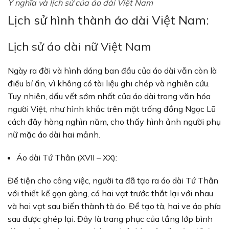
Ý nghĩa và lịch sử của áo dài Việt Nam
Lịch sử hình thành áo dài Việt Nam:
Lịch sử áo dài nữ Việt Nam
Ngày ra đời và hình dáng ban đầu của áo dài vẫn còn là
điều bí ẩn, vì không có tài liệu ghi chép và nghiên cứu.
Tuy nhiên, dấu vết sớm nhất của áo dài trong văn hóa
người Việt, như hình khắc trên mặt trống đồng Ngọc Lũ
cách đây hàng nghìn năm, cho thấy hình ảnh người phụ
nữ mặc áo dài hai mảnh.
Áo dài Tứ Thân (XVII – XX):
Để tiện cho công việc, người ta đã tạo ra áo dài Tứ Thân
với thiết kế gọn gàng, có hai vạt trước thắt lại với nhau
và hai vạt sau biến thành tà áo. Để tạo tà, hai ve áo phía
sau được ghép lại. Đây là trang phục của tầng lớp bình