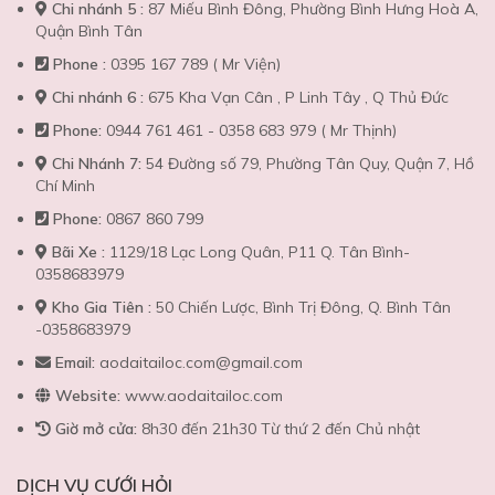
Chi nhánh 5 :
87 Miếu Bình Đông, Phường Bình Hưng Hoà A,
Quận Bình Tân
Phone :
0395 167 789 ( Mr Viện)
Chi nhánh 6 :
675 Kha Vạn Cân , P Linh Tây , Q Thủ Đức
Phone:
0944 761 461 - 0358 683 979 ( Mr Thịnh)
Chi Nhánh 7:
54 Đường số 79, Phường Tân Quy, Quận 7, Hồ
Chí Minh
Phone:
0867 860 799
Bãi Xe :
1129/18 Lạc Long Quân, P11 Q. Tân Bình-
0358683979
Kho Gia Tiên :
50 Chiến Lược, Bình Trị Đông, Q. Bình Tân
-0358683979
Email:
aodaitailoc.com@gmail.com
Website:
www.aodaitailoc.com
Giờ mở cửa:
8h30 đến 21h30 Từ thứ 2 đến Chủ nhật
DỊCH VỤ CƯỚI HỎI