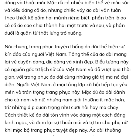
dàng và thoải mái. Mặc dù có nhiều biến thể về màu sắc
và kiểu dáng cổ áo, nhưng chiếc váy áo dài vẫn tuân
theo thiết kế gồm hai mảnh riêng biệt: phần trên là áo
có cổ áo cao chia thành hai mặt trước và sau, và phần
dưới là quần từ thắt lưng trở xuống.
Nói chung, trang phục truyền thống áo dài thể hiện sự
kín đáo của người Việt Nam. Tổng thể của áo dài mang
lại vẻ duyên dáng, dịu dàng và xinh đẹp. Biểu tượng này
có nguồn gốc từ lịch sử của Việt Nam và đã vượt qua thời
gian, với trang phục áo dài cùng những giá trị mà nó đại
diện. Người Việt Nam ở mọi tầng lớp xã hội tiếp tục yêu
mến và trân trọng trang phục này. Mặc dù áo dài dành
cho cả nam và nữ, nhưng nam giới thường ít mặc hơn,
trừ những dịp quan trọng như cưới hỏi hay ma chay.
Cách thiết kế áo dài tôn vinh vóc dáng một cách đáng
kinh ngạc, và đem lại sự thoải mái và tự tin cho phụ nữ
khi mặc bộ trang phục tuyệt đẹp này. Áo dài thường