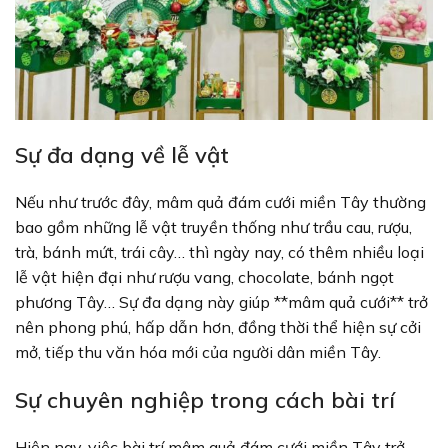
Sự đa dạng về lễ vật
Nếu như trước đây, mâm quả đám cưới miền Tây thường
bao gồm những lễ vật truyền thống như trầu cau, rượu,
trà, bánh mứt, trái cây… thì ngày nay, có thêm nhiều loại
lễ vật hiện đại như rượu vang, chocolate, bánh ngọt
phương Tây… Sự đa dạng này giúp **mâm quả cưới** trở
nên phong phú, hấp dẫn hơn, đồng thời thể hiện sự cởi
mở, tiếp thu văn hóa mới của người dân miền Tây.
Sự chuyên nghiệp trong cách bài trí
Hiện nay, việc bài trí mâm quả đám cưới miền Tây trở