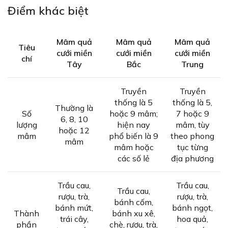
Điểm khác biệt
Mâm quả
Mâm quả
Mâm quả
Tiêu
cưới miền
cưới miền
cưới miền
chí
Tây
Bắc
Trung
Truyền
Truyền
thống là 5
thống là 5,
Thường là
Số
hoặc 9 mâm;
7 hoặc 9
6, 8, 10
lượng
hiện nay
mâm, tùy
hoặc 12
mâm
phổ biến là 9
theo phong
mâm
mâm hoặc
tục từng
các số lẻ
địa phương
Trầu cau,
Trầu cau,
Trầu cau,
rượu, trà,
rượu, trà,
bánh cốm,
bánh mứt,
bánh ngọt,
Thành
bánh xu xê,
trái cây,
hoa quả,
phần
chè, rượu, trà,