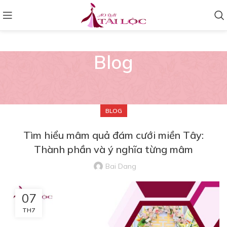
Blog
BLOG
Tìm hiểu mâm quả đám cưới miền Tây:
Thành phần và ý nghĩa từng mâm
Bai Dang
07
TH7