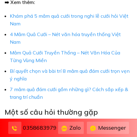
➡️ Xem thêm:
Khám phá 5 mâm quả cưới trong nghi lễ cưới hỏi Việt
Nam
4 Mâm Quả Cưới – Nét văn hóa truyền thống Việt
Nam
Mâm Quả Cưới Truyền Thống – Nét Văn Hóa Của
Từng Vùng Miền
Bí quyết chọn và bài trí 8 mâm quả đám cưới trọn vẹn
ý nghĩa
7 mâm quả đám cưới gồm những gì? Cách sắp xếp &
trang trí chuẩn
Một số câu hỏi thường gặp
1. Tại sao mâm trầu cau lại quan trọng trong mâm quả
Zalo
Messenger
0358683979
cưới miền Tây?