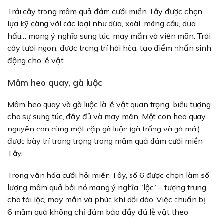
Trái cây trong mâm quả đám cưới miền Tây được chọn
lựa kỹ càng với các loại như dừa, xoài, mãng cầu, dưa
hấu… mang ý nghĩa sung túc, may mắn và viên mãn. Trái
cây tươi ngon, được trang trí hài hòa, tạo điểm nhấn sinh
động cho lễ vật.
Mâm heo quay, gà luộc
Mâm heo quay và gà luộc là lễ vật quan trọng, biểu tượng
cho sự sung túc, đầy đủ và may mắn. Một con heo quay
nguyên con cùng một cặp gà luộc (gà trống và gà mái)
được bày trí trang trọng trong mâm quả đám cưới miền
Tây.
Trong văn hóa cưới hỏi miền Tây, số 6 được chọn làm số
lượng mâm quả bởi nó mang ý nghĩa “lộc” – tượng trưng
cho tài lộc, may mắn và phúc khí dồi dào. Việc chuẩn bị
6 mâm quả không chỉ đảm bảo đầy đủ lễ vật theo