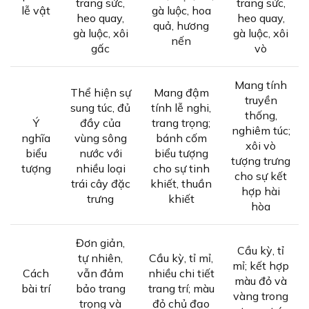
trang sức,
trang sức,
lễ vật
gà luộc, hoa
heo quay,
heo quay,
quả, hương
gà luộc, xôi
gà luộc, xôi
nến
gấc
vò
Mang tính
Thể hiện sự
Mang đậm
truyền
sung túc, đủ
tính lễ nghi,
thống,
Ý
đầy của
trang trọng;
nghiêm túc;
nghĩa
vùng sông
bánh cốm
xôi vò
biểu
nước với
biểu tượng
tượng trưng
tượng
nhiều loại
cho sự tinh
cho sự kết
trái cây đặc
khiết, thuần
hợp hài
trưng
khiết
hòa
Đơn giản,
Cầu kỳ, tỉ
tự nhiên,
Cầu kỳ, tỉ mỉ,
mỉ; kết hợp
Cách
vẫn đảm
nhiều chi tiết
màu đỏ và
bài trí
bảo trang
trang trí; màu
vàng trong
trọng và
đỏ chủ đạo