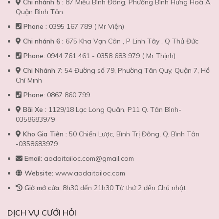
Chi nhánh 5 :
87 Miếu Bình Đông, Phường Bình Hưng Hoà A,
Quận Bình Tân
Phone :
0395 167 789 ( Mr Viện)
Chi nhánh 6 :
675 Kha Vạn Cân , P Linh Tây , Q Thủ Đức
Phone:
0944 761 461 - 0358 683 979 ( Mr Thịnh)
Chi Nhánh 7:
54 Đường số 79, Phường Tân Quy, Quận 7, Hồ
Chí Minh
Phone:
0867 860 799
Bãi Xe :
1129/18 Lạc Long Quân, P11 Q. Tân Bình-
0358683979
Kho Gia Tiên :
50 Chiến Lược, Bình Trị Đông, Q. Bình Tân
-0358683979
Email:
aodaitailoc.com@gmail.com
Website:
www.aodaitailoc.com
Giờ mở cửa:
8h30 đến 21h30 Từ thứ 2 đến Chủ nhật
DỊCH VỤ CƯỚI HỎI