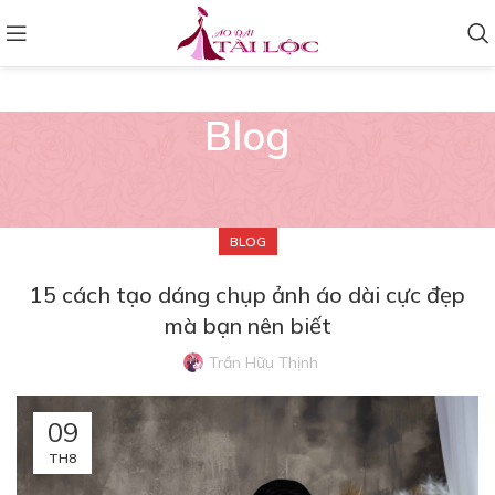
Blog
BLOG
15 cách tạo dáng chụp ảnh áo dài cực đẹp
mà bạn nên biết
Trần Hữu Thịnh
09
TH8