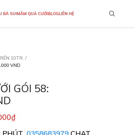
I BÀ SUI
MÂM QUẢ CƯỚI
BLOG
LIÊN HỆ
TRÊN 10TR
0.000 VND
I GÓI 58:
ND
000
₫
2 PHÚT
0358683979
CHAT