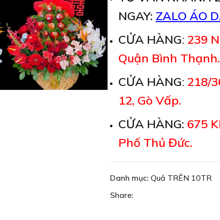
NGAY:
ZALO ÁO D
CỬA HÀNG
:
239 N
Quận Bình Thạnh.
CỬA HÀNG
:
218/3
12, Gò Vấp.
CỬA HÀNG:
675 K
Phố Thủ Đức.
Danh mục:
Quả TRÊN 10TR
Share: