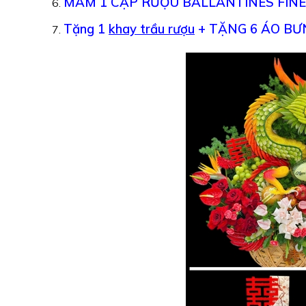
MÂM 1 CẶP RƯỢU BALLANTINES FINES
Tặng 1
khay trầu rượu
+ TẶNG 6 ÁO BƯ