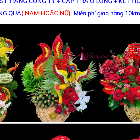
T HÀNG CÔNG TY + CẶP TRÀ Ô LONG + KẾT HO
NG QUẢ
( NAM HOẶC NỮ)
.
Miễn phí giao hàng 10km