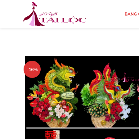
BẢNG 
-16%