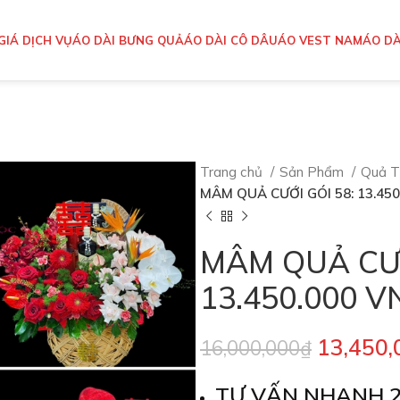
GIÁ DỊCH VỤ
ÁO DÀI BƯNG QUẢ
ÁO DÀI CÔ DÂU
ÁO VEST NAM
ÁO DÀ
Trang chủ
Sản Phẩm
Quả 
MÂM QUẢ CƯỚI GÓI 58: 13.45
MÂM QUẢ CƯỚ
13.450.000 V
13,450,
16,000,000
₫
TƯ VẤN NHANH 