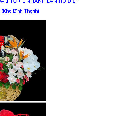
A 1 TỤ + 1 NHÁNH LAN HỒ ĐIỆP
 (Kho Bình Thạnh)