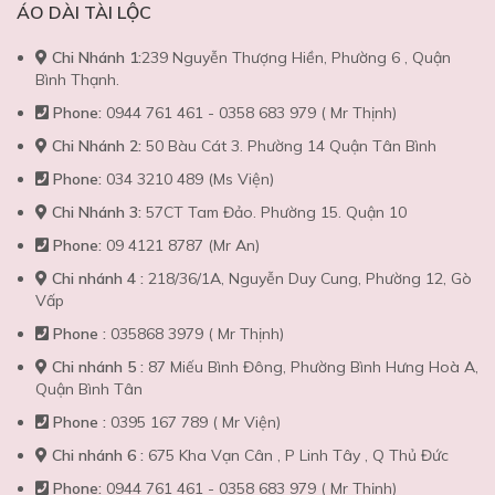
ÁO DÀI TÀI LỘC
Chi Nhánh 1:
239 Nguyễn Thượng Hiền, Phường 6 , Quận
Bình Thạnh.
Phone:
0944 761 461 - 0358 683 979 ( Mr Thịnh)
Chi Nhánh 2:
50 Bàu Cát 3. Phường 14 Quận Tân Bình
Phone:
034 3210 489 (Ms Viện)
Chi Nhánh 3:
57CT Tam Đảo. Phường 15. Quận 10
Phone:
09 4121 8787 (Mr An)
Chi nhánh 4 :
218/36/1A, Nguyễn Duy Cung, Phường 12, Gò
Vấp
Phone :
035868 3979 ( Mr Thịnh)
Chi nhánh 5 :
87 Miếu Bình Đông, Phường Bình Hưng Hoà A,
Quận Bình Tân
Phone :
0395 167 789 ( Mr Viện)
Chi nhánh 6 :
675 Kha Vạn Cân , P Linh Tây , Q Thủ Đức
Phone:
0944 761 461 - 0358 683 979 ( Mr Thịnh)