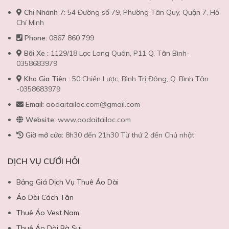
Chi Nhánh 7:
54 Đường số 79, Phường Tân Quy, Quận 7, Hồ
Chí Minh
Phone:
0867 860 799
Bãi Xe :
1129/18 Lạc Long Quân, P11 Q. Tân Bình-
0358683979
Kho Gia Tiên :
50 Chiến Lược, Bình Trị Đông, Q. Bình Tân
-0358683979
Email:
aodaitailoc.com@gmail.com
Website:
www.aodaitailoc.com
Giờ mở cửa:
8h30 đến 21h30 Từ thứ 2 đến Chủ nhật
DỊCH VỤ CƯỚI HỎI
Bảng Giá Dịch Vụ Thuê Áo Dài
Áo Dài Cách Tân
Thuê Áo Vest Nam
Thuê Áo Dài Bà Sui