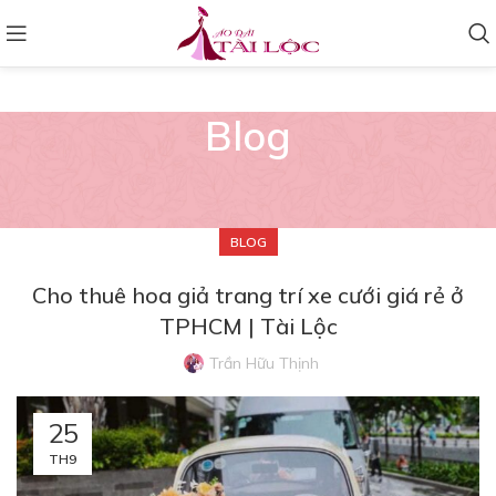
Blog
BLOG
Cho thuê hoa giả trang trí xe cưới giá rẻ ở
TPHCM | Tài Lộc
Trần Hữu Thịnh
25
TH9