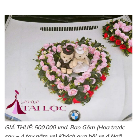
GIÁ THUÊ: 500.000 vnd. Bao Gồm (Hoa trước
sau + 4 tay nắm xe) Khách qua bãi xe ở Ngã