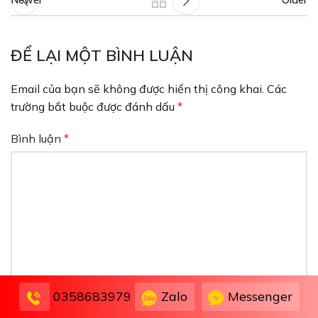
Newer
Older
ĐỂ LẠI MỘT BÌNH LUẬN
Email của bạn sẽ không được hiển thị công khai.
Các
trường bắt buộc được đánh dấu
*
Bình luận
*
Zalo
Messenger
0358683979
Tên
*