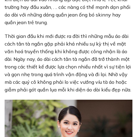
trường hay đầu xuân, . .. các nàng có thể mạnh dạn phối
áo dài với những dáng quần jean ống bó skinny hay
quần jean trẻ trung.
Thời gian đầu khi mới được ra đời thì những mẫu áo dài
cách tân tà ngắn gặp phải khá nhiều sự kỳ thị về mặt
văn hoá truyền thống khi không được công nhận là áo
dài. Ngày nay, áo dài cách tân tà ngắn đã trở thành một
trong các thiết kế được lựa chọn nhiều nhất vì sự tiện lợi
và gọn nhẹ trong quá trình vận động và đi lại. Nhờ vậy
mà các quý cô không phải lo việc vướng víu tà áo hoặc
giẫm phải gót quần lụa mỗi khi diện áo dài kiểu đẹp nữa.