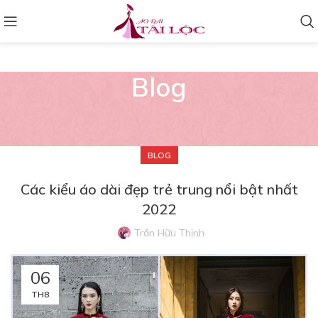
Blog
BLOG
Các kiểu áo dài đẹp trẻ trung nổi bật nhất
2022
Trần Hữu Thịnh
06
TH8