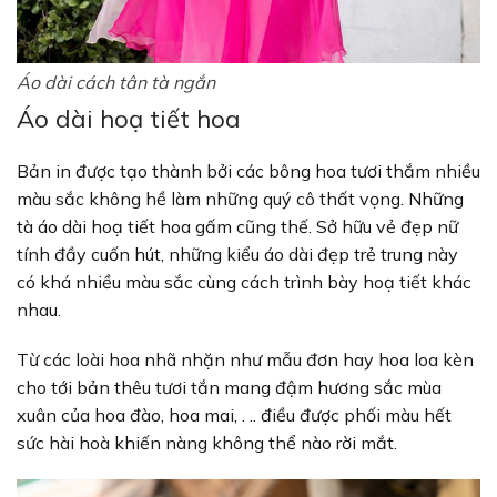
Áo dài cách tân tà ngắn
Áo dài hoạ tiết hoa
Bản in được tạo thành bởi các bông hoa tươi thắm nhiều
màu sắc không hề làm những quý cô thất vọng. Những
tà áo dài hoạ tiết hoa gấm cũng thế. Sở hữu vẻ đẹp nữ
tính đầy cuốn hút, những kiểu áo dài đẹp trẻ trung này
có khá nhiều màu sắc cùng cách trình bày hoạ tiết khác
nhau.
Từ các loài hoa nhã nhặn như mẫu đơn hay hoa loa kèn
cho tới bản thêu tươi tắn mang đậm hương sắc mùa
xuân của hoa đào, hoa mai, . .. điều được phối màu hết
sức hài hoà khiến nàng không thể nào rời mắt.