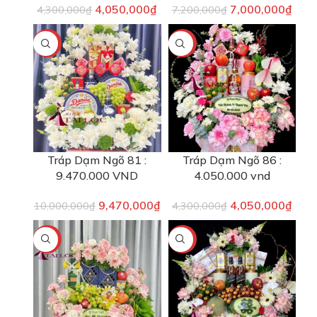
4,050,000
₫
7,000,000
₫
4,300,000
₫
7,200,000
₫
-5%
-6%
Tráp Dạm Ngõ 81 :
Tráp Dạm Ngõ 86 :
9.470.000 VND
4.050.000 vnd
9,470,000
₫
4,050,000
₫
10,000,000
₫
4,300,000
₫
-2%
-9%