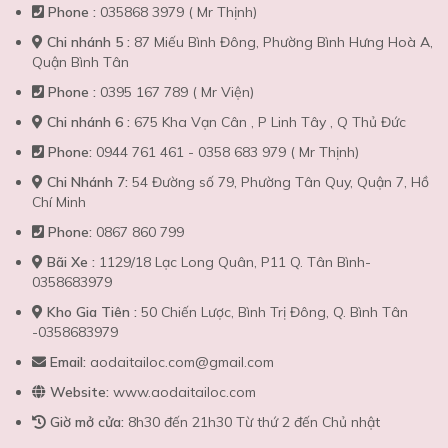
Phone :
035868 3979 ( Mr Thịnh)
Chi nhánh 5 :
87 Miếu Bình Đông, Phường Bình Hưng Hoà A,
Quận Bình Tân
Phone :
0395 167 789 ( Mr Viện)
Chi nhánh 6 :
675 Kha Vạn Cân , P Linh Tây , Q Thủ Đức
Phone:
0944 761 461 - 0358 683 979 ( Mr Thịnh)
Chi Nhánh 7:
54 Đường số 79, Phường Tân Quy, Quận 7, Hồ
Chí Minh
Phone:
0867 860 799
Bãi Xe :
1129/18 Lạc Long Quân, P11 Q. Tân Bình-
0358683979
Kho Gia Tiên :
50 Chiến Lược, Bình Trị Đông, Q. Bình Tân
-0358683979
Email:
aodaitailoc.com@gmail.com
Website:
www.aodaitailoc.com
Giờ mở cửa:
8h30 đến 21h30 Từ thứ 2 đến Chủ nhật