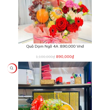
Quả Dạm Ngõ 4A :890,000 Vnd
890,000
₫
1,100,000
₫
-6%