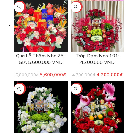
-3%
-11%
Quà Lễ Thăm Nhà 75 :
Tráp Dạm Ngõ 101:
GIÁ 5.600.000 VND
4.200.000 VND
5,600,000
₫
4,200,000
₫
5,800,000
₫
4,700,000
₫
-13%
-13%