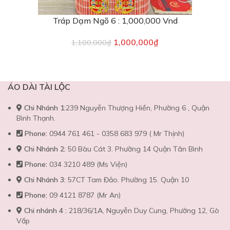
Tráp Dạm Ngõ 6 : 1,000,000 Vnd
1,000,000
₫
1,100,000
₫
ÁO DÀI TÀI LỘC
Chi Nhánh 1:
239 Nguyễn Thượng Hiền, Phường 6 , Quận
Bình Thạnh.
Phone:
0944 761 461 - 0358 683 979 ( Mr Thịnh)
Chi Nhánh 2:
50 Bàu Cát 3. Phường 14 Quận Tân Bình
Phone:
034 3210 489 (Ms Viện)
Chi Nhánh 3:
57CT Tam Đảo. Phường 15. Quận 10
Phone:
09 4121 8787 (Mr An)
Chi nhánh 4 :
218/36/1A, Nguyễn Duy Cung, Phường 12, Gò
Vấp