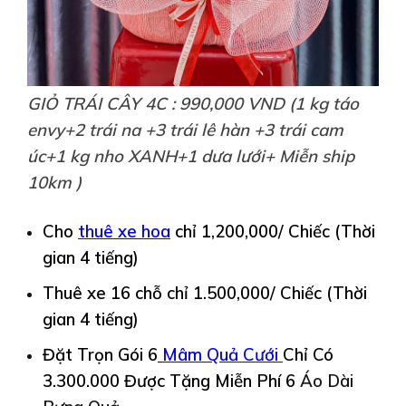
GIỎ TRÁI CÂY 4C : 990,000 VND (1 kg táo
envy+2 trái na +3 trái lê hàn +3 trái cam
úc+1 kg nho XANH+1 dưa lưới+ Miễn ship
10km )
Cho
thuê
xe hoa
chỉ 1,200,000/ Chiếc (Thời
gian 4 tiếng)
Thuê xe 16 chỗ chỉ 1.500,000/ Chiếc (Thời
gian 4 tiếng)
Đặt Trọn Gói 6
Mâm Quả Cưới
Chỉ Có
3.300.000 Được
Tặng Miễn Phí 6
Áo Dài