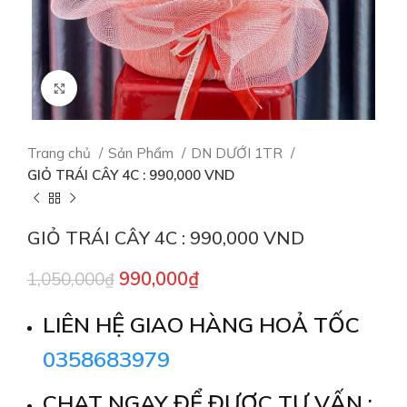
Click to enlarge
Trang chủ
Sản Phẩm
DN DƯỚI 1TR
GIỎ TRÁI CÂY 4C : 990,000 VND
GIỎ TRÁI CÂY 4C : 990,000 VND
990,000
₫
1,050,000
₫
LIÊN HỆ GIAO HÀNG HOẢ TỐC
0358683979
CHAT NGAY ĐỂ ĐƯỢC TƯ VẤN :