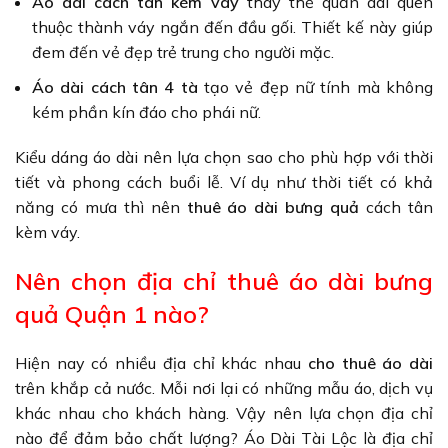
Áo dài cách tân kèm váy
thay thế quần dài quen
thuộc thành váy ngắn đến đầu gối. Thiết kế này giúp
đem đến vẻ đẹp trẻ trung cho người mặc.
Áo dài cách tân 4 tà
tạo vẻ đẹp nữ tính mà không
kém phần kín đáo cho phái nữ.
Kiểu dáng áo dài nên lựa chọn sao cho phù hợp với thời
tiết và phong cách buổi lễ. Ví dụ như thời tiết có khả
năng có mưa thì nên
thuê áo dài bưng quả
cách tân
kèm váy.
Nên chọn địa chỉ thuê áo dài bưng
quả Quận 1 nào?
Hiện nay có nhiều địa chỉ khác nhau
cho thuê áo dài
trên khắp cả nước. Mỗi nơi lại có những mẫu áo, dịch vụ
khác nhau cho khách hàng. Vậy nên lựa chọn địa chỉ
nào để đảm bảo chất lượng? Áo Dài Tài Lộc là địa chỉ