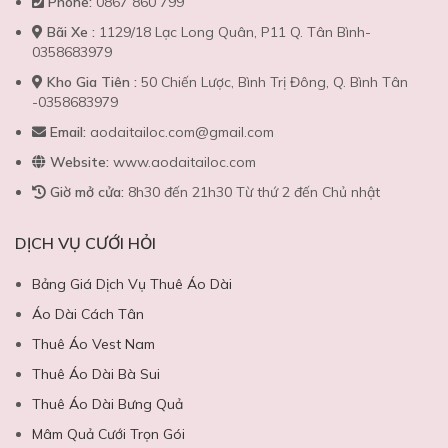
Phone:
0867 860 799
Bãi Xe :
1129/18 Lạc Long Quân, P11 Q. Tân Bình-
0358683979
Kho Gia Tiên :
50 Chiến Lược, Bình Trị Đông, Q. Bình Tân
-0358683979
Email:
aodaitailoc.com@gmail.com
Website:
www.aodaitailoc.com
Giờ mở cửa:
8h30 đến 21h30 Từ thứ 2 đến Chủ nhật
DỊCH VỤ CƯỚI HỎI
Bảng Giá Dịch Vụ Thuê Áo Dài
Áo Dài Cách Tân
Thuê Áo Vest Nam
Thuê Áo Dài Bà Sui
Thuê Áo Dài Bưng Quả
Mâm Quả Cưới Trọn Gói