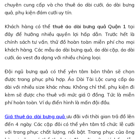
chuyên cung cấp và cho thuê áo dài cưới, áo dài bưng
quả, phụ kiện đám cưới uy tín.
Khách hàng có thể
thuê áo dài bưng quả Quận 1
tại
đây để hưởng nhiều quyền lợi hấp dẫn. Trước hết là
chính sách tư vấn, thử đồ hoàn toàn miễn phí cho mọi
khách hàng. Các mẫu áo dài bưng quả, áo dài cặp, áo dài
cưới, áo vest đa dạng với nhiều chủng loại.
Đội ngũ bưng quả có thể yên tâm bản thân sẽ chọn
được trang phục phù hợp. Áo Dài Tài Lộc cung cấp áo
dài với nhiều size khác nhau. Không chỉ thế, phụ kiện đi
kèm sẽ được cho thuê với mức giá 0 đồng. Tức là miễn
phí hoàn toàn. Ví dụ điển hình là mấn đội đầu.
Giá thuê áo dài bưng quả
ưu đãi với thời gian trả đồ lên
đến 4 ngày. Các cặp đôi có thể yên tâm tổ chức lễ cưới
với trang phục chất lượng, nổi bật. Trang phục của ông