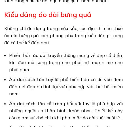
kiện cùng màu để đội ngũ bưng quả thêm nổi bật.
Kiểu dáng áo dài bưng quả
Không chỉ đ
a dạng trong màu sắc, các địa chỉ cho thuê
áo dài bưng quả
còn phon
g phú trong kiểu dáng. Trong
đó có thể kể đến như:
Phiên bản
áo dài truyền thống
mang vẻ đẹp cổ điển,
kín đáo mà sang trọng cho phái nữ, mạnh mẽ cho
phái nam.
Áo dài cách tân tay lỡ
phổ biến hơn cả do vừa đem
đến nét đẹp nữ tính lại vừa phù hợp với thời tiết miền
nam.
Áo dài cách tân cổ tròn
phối với tay lỡ phù hợp với
những người có thân hình khác nhau. Thiết kế này
còn giảm sự khó chịu khi phải mặc áo dài suốt buổi lễ.