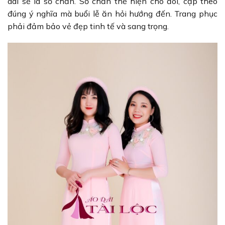
dài sẽ là số chẵn. Số chẵn thể hiện cho đôi, cặp theo
đúng ý nghĩa mà buổi lễ ăn hỏi hướng đến. Trang phục
phải đảm bảo vẻ đẹp tinh tế và sang trọng.