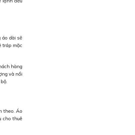
se lạnh đều
 áo dài sẽ
ê tráp mặc
khách hàng
ợng và nổi
 bộ.
m theo. Áo
ụ cho thuê