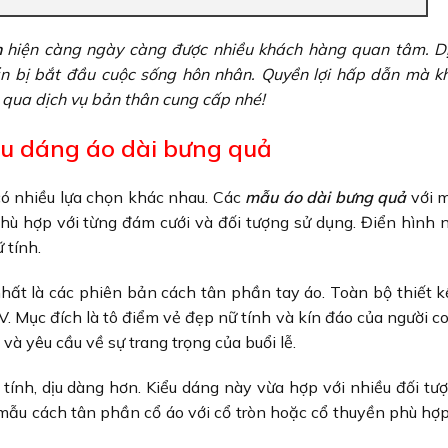
h
hiện càng ngày càng được nhiều khách hàng quan tâm. D
ẩn bị bắt đầu cuộc sống hôn nhân. Quyền lợi hấp dẫn mà 
 qua dịch vụ bản thân cung cấp nhé!
u dáng áo dài bưng quả
có nhiều lựa chọn khác nhau. Các
mẫu áo dài bưng quả
với 
phù hợp với từng đám cưới và đối tượng sử dụng. Điển hình
 tính.
hất là các phiên bản cách tân phần tay áo. Toàn bộ thiết k
V. Mục đích là tô điểm vẻ đẹp nữ tính và kín đáo của người co
à yêu cầu về sự trang trọng của buổi lễ.
ính, dịu dàng hơn. Kiểu dáng này vừa hợp với nhiều đối tượ
 mẫu cách tân phần cổ áo với cổ tròn hoặc cổ thuyền phù hợp