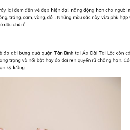
váy lại đem đến vẻ đẹp hiện đại, năng động hơn cho người 
ng, trắng, cam, vàng, đỏ… Những màu sắc này vừa phù hợp 
ô dâu chú rể.
ê áo dài bưng quả quận Tân Bình
tại Áo Dài Tài Lộc còn có
ang trọng và nổi bật hay áo dài ren quyến rũ chẳng hạn. Các
ọn kỹ lưỡng.