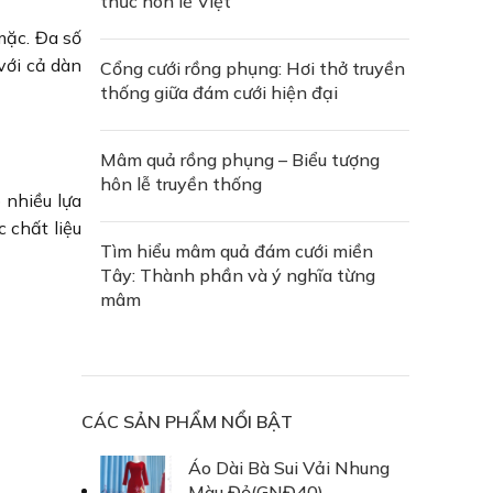
thức hôn lễ Việt
mặc. Đa số
với cả dàn
Cổng cưới rồng phụng: Hơi thở truyền
thống giữa đám cưới hiện đại
Mâm quả rồng phụng – Biểu tượng
hôn lễ truyền thống
 nhiều lựa
 chất liệu
Tìm hiểu mâm quả đám cưới miền
Tây: Thành phần và ý nghĩa từng
mâm
CÁC SẢN PHẨM NỔI BẬT
Áo Dài Bà Sui Vải Nhung
Màu Đỏ(GNĐ40)