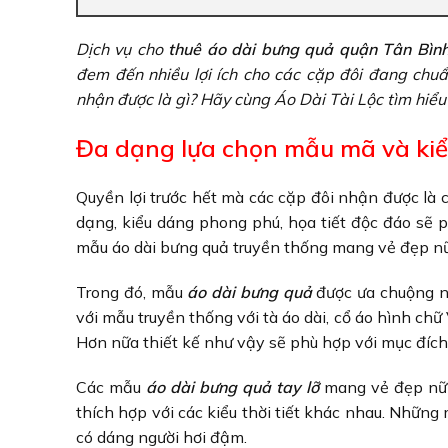
Dịch vụ cho
thuê áo dài bưng quả quận Tân Bìn
đem đến nhiều lợi ích cho các cặp đôi đang chu
nhận được là gì? Hãy cùng Áo Dài Tài Lộc tìm hiểu
Đa dạng lựa chọn mẫu mã và kiể
Quyền lợi trước hết mà các cặp đôi nhận được là 
dạng, kiểu dáng phong phú, họa tiết độc đáo sẽ 
mẫu áo dài bưng quả truyền thống mang vẻ đẹp nữ
Trong đó, mẫu
áo dài bưng quả
được ưa chuộng n
với mẫu truyền thống với tà áo dài, cổ áo hình chữ 
Hơn nữa thiết kế như vậy sẽ phù hợp với mục đích v
Các mẫu
áo dài bưng quả tay lỡ
mang vẻ đẹp nữ t
thích hợp với các kiểu thời tiết khác nhau. Những
có dáng người hơi đậm.