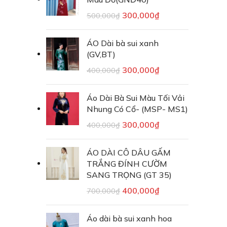
300,000
₫
500,000
₫
ÁO Dài bà sui xanh
(GV,BT)
300,000
₫
400,000
₫
Áo Dài Bà Sui Màu Tối Vải
Nhung Có Cổ- (MSP- MS1)
300,000
₫
400,000
₫
ÁO DÀI CÔ DÂU GẤM
TRẮNG ĐÍNH CƯỜM
SANG TRỌNG (GT 35)
400,000
₫
700,000
₫
Áo dài bà sui xanh hoa