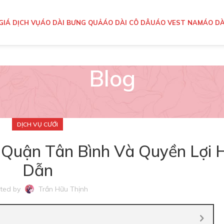
GIÁ DỊCH VỤ
ÁO DÀI BƯNG QUẢ
ÁO DÀI CÔ DÂU
ÁO VEST NAM
ÁO DÀ
Blog
DỊCH VỤ CƯỚI
 Quận Tân Bình Và Quyền Lợi 
Dẫn
ted by
Trần Hữu Thịnh