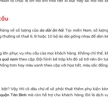
muốn tổ chức lễ ăn hỏi khi thời tiết oi bức hay lúc trời hơi 
cầu
 hàng về số lượng của
áo dài ăn hỏi
. Tại miền Nam, số lượng
àng thường sẽ thuê 6, 8 hoặc 10 bộ áo dài giống nhau để dàn b
ng lớn phục vụ nhu cầu của mọi khách hàng. Không chỉ thế, 
g quả nam
theo cặp. Đội hình bê tráp khi đó sẽ trở nên ấn tư
 hồng trơn hay màu xanh theo cặp với họa tiết, màu sắc đồng
 bật? Vậy thì cô dâu chú rể sẽ phải thuê thêm phụ kiện kè
 quận Tân Bình
mà còn hỗ trợ cho khách hàng. Đó là dịch v