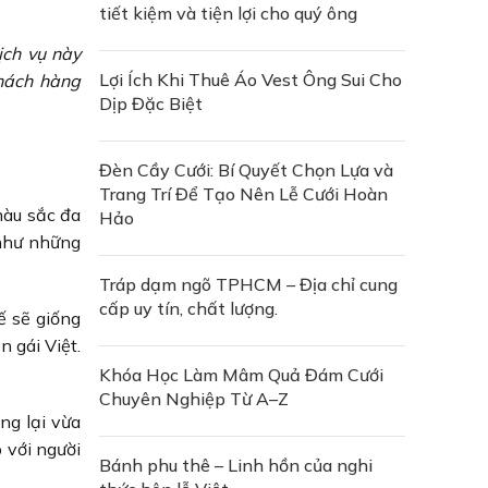
tiết kiệm và tiện lợi cho quý ông
ịch vụ này
Lợi Ích Khi Thuê Áo Vest Ông Sui Cho
khách hàng
Dịp Đặc Biệt
Đèn Cầy Cưới: Bí Quyết Chọn Lựa và
Trang Trí Để Tạo Nên Lễ Cưới Hoàn
màu sắc đa
Hảo
 như những
Tráp dạm ngõ TPHCM – Địa chỉ cung
cấp uy tín, chất lượng.
ế sẽ giống
n gái Việt.
Khóa Học Làm Mâm Quả Đám Cưới
Chuyên Nghiệp Từ A–Z
ng lại vừa
 với người
Bánh phu thê – Linh hồn của nghi