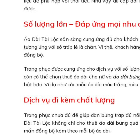
liệu để phù hợp với thời tiết. Như vậy dù cặp đôi 
được.
Số lượng lớn – Đáp ứng mọi nhu 
Áo Dài Tài Lộc sẵn sàng cung ứng đủ cho khách
tương ứng với số tráp lễ là chẵn. Vì thế, khách h
đồng bộ.
Trang phục được cung ứng cho dịch vụ với số lượ
còn có thể chọn thuê áo dài cho nữ và
áo dài bưn
bật hơn. Ví dụ như các mẫu áo dài màu trắng, màu
Dịch vụ đi kèm chất lượng
Trang phục chưa đủ để giúp dàn bưng tráp đủ nổi
Dài Tài Lộc không chỉ cho
thuê áo dài bưng quả
mấn đồng bộ kèm theo mỗi bộ áo dài.