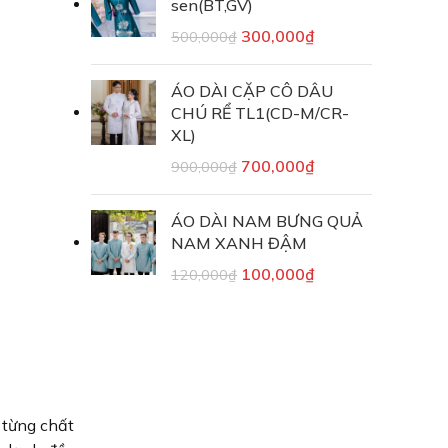
sen(BT,GV)
300,000
₫
500,000
₫
ÁO DÀI CẶP CÔ DÂU
CHÚ RỂ TL1(CD-M/CR-
XL)
700,000
₫
900,000
₫
ÁO DÀI NAM BƯNG QUẢ
NAM XANH ĐẬM
100,000
₫
120,000
₫
 từng chất