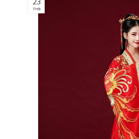
23
TH8