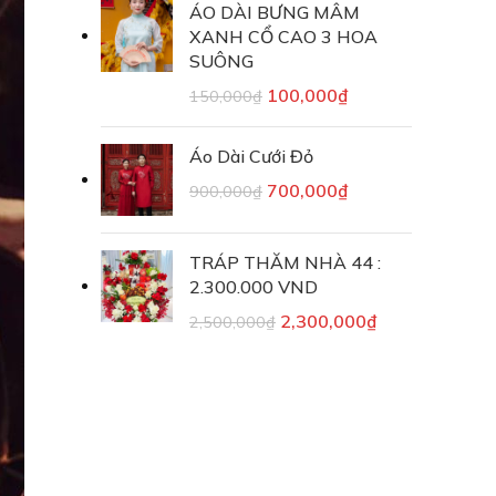
ÁO DÀI BƯNG MÂM
XANH CỔ CAO 3 HOA
SUÔNG
100,000
₫
150,000
₫
Áo Dài Cưới Đỏ
700,000
₫
900,000
₫
TRÁP THĂM NHÀ 44 :
2.300.000 VND
2,300,000
₫
2,500,000
₫