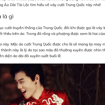
 Áo Dài Tài Lộc tìm hiểu về váy cưới Trung Quốc này nhé!
là gì
c cưới truyền thống của Trung Quốc, đôi khi được gọi là váy 
iết thêu trên áo. Trong đó rồng và phượng được xem là hai củ
a này. Mặc áo cưới Trung Quốc được cho là sẽ mang lại may 
t thành này là lý do tại sao màu đỏ thường xuyên được nhìn t
n diện áo dài đỏ xuyên suốt buổi lễ.