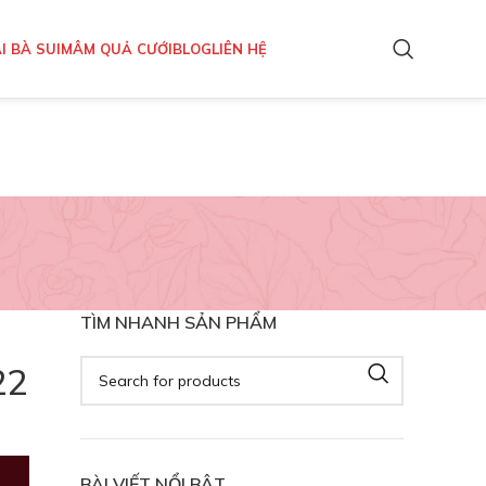
I BÀ SUI
MÂM QUẢ CƯỚI
BLOG
LIÊN HỆ
TÌM NHANH SẢN PHẨM
22
BÀI VIẾT NỔI BẬT