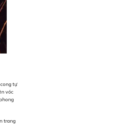
 cong tự
ên vóc
 phong
n trang