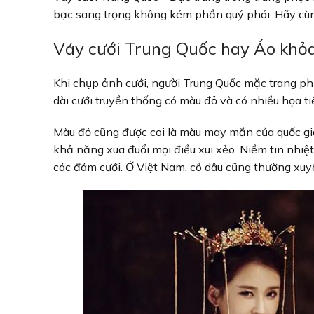
bạc sang trọng không kém phần quý phái. Hãy cùng
Váy cưới Trung Quốc hay Áo khỏa 
Khi chụp ảnh cưới, người Trung Quốc mặc trang phụ
dài cưới truyền thống có màu đỏ và có nhiều họa t
Màu đỏ cũng được coi là màu may mắn của quốc gi
khả năng xua đuổi mọi điều xui xẻo. Niềm tin nhiệ
các đám cưới. Ở Việt Nam, cô dâu cũng thường xuyê