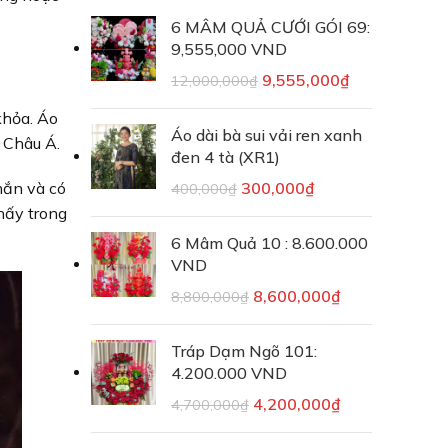
6 MÂM QUẢ CƯỚI GÓI 69:
9,555,000 VND
9,555,000
₫
12,000,000
₫
khỏa. Áo
Áo dài bà sui vải ren xanh
a Châu Á.
đen 4 tà (XR1)
mắn và có
300,000
₫
400,000
₫
hấy trong
6 Mâm Quả 10 : 8.600.000
VND
8,600,000
₫
8,800,000
₫
Tráp Dạm Ngõ 101:
4.200.000 VND
4,200,000
₫
4,700,000
₫