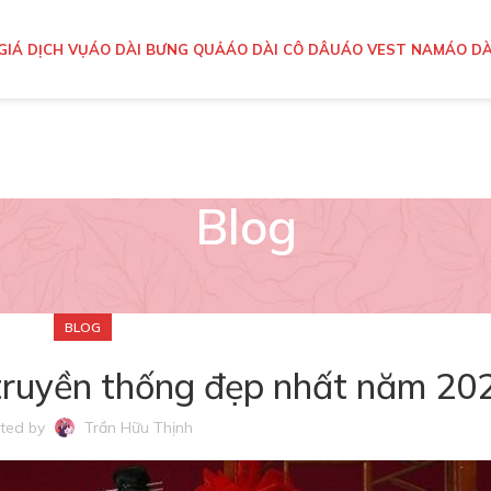
GIÁ DỊCH VỤ
ÁO DÀI BƯNG QUẢ
ÁO DÀI CÔ DÂU
ÁO VEST NAM
ÁO DÀ
Blog
BLOG
truyền thống đẹp nhất năm 20
ted by
Trần Hữu Thịnh