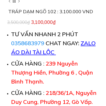
TRÁP DẠM NGÕ 102 : 3.100.000 VND
3,100,000
₫
3,500,000
₫
TƯ VẤN NHANH 2 PHÚT
0358683979
CHAT NGAY:
ZALO
ÁO DÀI TÀI LỘC
CỬA HÀNG
:
239 Nguyễn
Thượng Hiền, Phường 6 , Quận
Bình Thạnh.
CỬA HÀNG
:
218/36/1A, Nguyễn
Duy Cung, Phường 12, Gò Vấp.