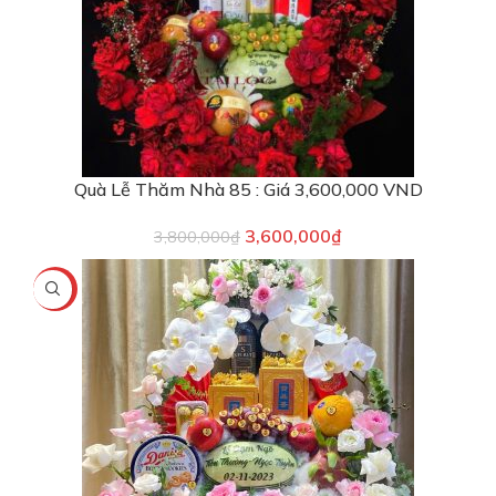
Quà Lễ Thăm Nhà 85 : Giá 3,600,000 VND
3,600,000
₫
3,800,000
₫
-6%