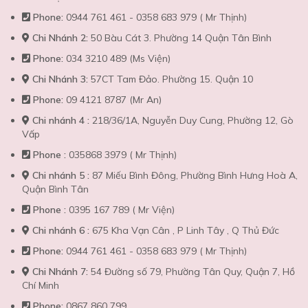
Phone:
0944 761 461 - 0358 683 979 ( Mr Thịnh)
Chi Nhánh 2:
50 Bàu Cát 3. Phường 14 Quận Tân Bình
Phone:
034 3210 489 (Ms Viện)
Chi Nhánh 3:
57CT Tam Đảo. Phường 15. Quận 10
Phone:
09 4121 8787 (Mr An)
Chi nhánh 4 :
218/36/1A, Nguyễn Duy Cung, Phường 12, Gò
Vấp
Phone :
035868 3979 ( Mr Thịnh)
Chi nhánh 5 :
87 Miếu Bình Đông, Phường Bình Hưng Hoà A,
Quận Bình Tân
Phone :
0395 167 789 ( Mr Viện)
Chi nhánh 6 :
675 Kha Vạn Cân , P Linh Tây , Q Thủ Đức
Phone:
0944 761 461 - 0358 683 979 ( Mr Thịnh)
Chi Nhánh 7:
54 Đường số 79, Phường Tân Quy, Quận 7, Hồ
Chí Minh
Phone:
0867 860 799