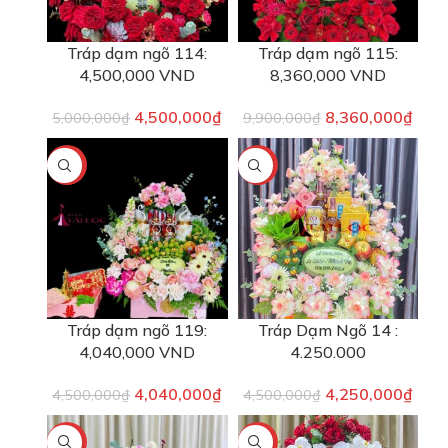
Tráp dạm ngõ 114:
Tráp dạm ngõ 115:
4,500,000 VND
8,360,000 VND
4,500,000
₫
8,360,000
₫
5,000,000
₫
9,900,000
₫
-10%
-6%
Tráp dạm ngõ 119:
Tráp Dạm Ngõ 14 :
4,040,000 VND
4.250.000
4,040,000
₫
4,250,000
₫
4,500,000
₫
4,500,000
₫
-6%
-3%