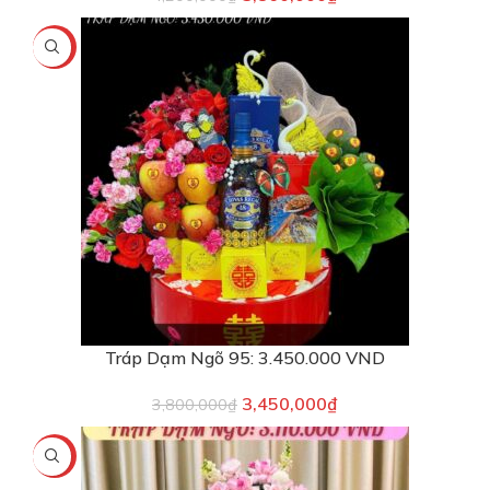
-9%
Tráp Dạm Ngõ 95: 3.450.000 VND
3,450,000
₫
3,800,000
₫
-11%