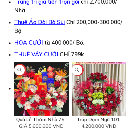
Trang trí gia tiên trọn gói
chỉ 2,700,000/
Nhà
.
Thuê Áo Dài Bà Sui
Chỉ 200,000-300,000/
Bộ
HOA CƯỚI
từ 400,000/ Bó.
THUÊ VÁY CƯỚI
CHỈ 799k
-3%
-11%
Quà Lễ Thăm Nhà 75 :
Tráp Dạm Ngõ 101:
GIÁ 5.600.000 VND
4.200.000 VND