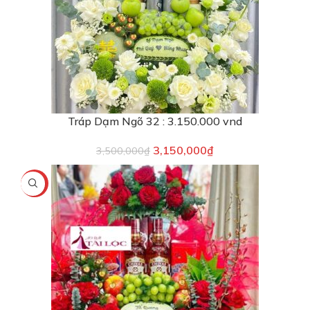
Tráp Dạm Ngõ 32 : 3.150.000 vnd
3,150,000
₫
3,500,000
₫
-2%