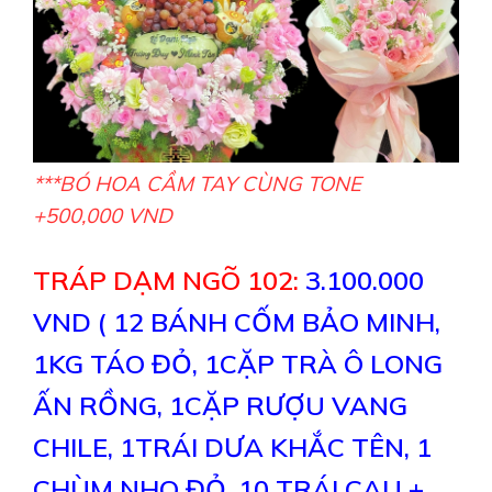
***BÓ HOA CẦM TAY CÙNG TONE
+500,000 VND
TRÁP DẠM NGÕ 102:
3.100.000
VND ( 12 BÁNH CỐM BẢO MINH,
1KG TÁO ĐỎ, 1CẶP TRÀ Ô LONG
ẤN RỒNG, 1CẶP RƯỢU VANG
CHILE, 1TRÁI DƯA KHẮC TÊN, 1
CHÙM NHO ĐỎ, 10 TRÁI CAU +