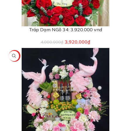
Tráp Dạm NGõ 34: 3.920.000 vnd
3,920,000
₫
4,000,000
₫
-4%