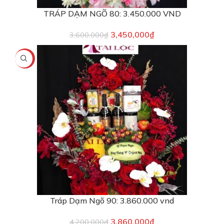
TRÁP DẠM NGÕ 80: 3.450.000 VND
3,450,000
₫
3,600,000
₫
-8%
Tráp Dạm Ngõ 90: 3.860.000 vnd
3,860,000
₫
4,200,000
₫