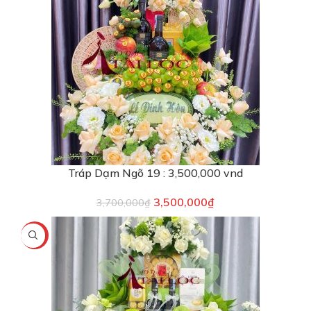
Tráp Dạm Ngõ 19 : 3,500,000 vnd
3,500,000
₫
3,700,000
₫
-10%