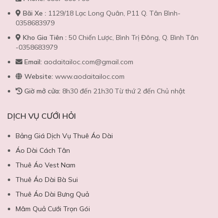
Bãi Xe :
1129/18 Lạc Long Quân, P11 Q. Tân Bình-
0358683979
Kho Gia Tiên :
50 Chiến Lược, Bình Trị Đông, Q. Bình Tân
-0358683979
Email:
aodaitailoc.com@gmail.com
Website:
www.aodaitailoc.com
Giờ mở cửa:
8h30 đến 21h30 Từ thứ 2 đến Chủ nhật
DỊCH VỤ CƯỚI HỎI
Bảng Giá Dịch Vụ Thuê Áo Dài
Áo Dài Cách Tân
Thuê Áo Vest Nam
Thuê Áo Dài Bà Sui
Thuê Áo Dài Bưng Quả
Mâm Quả Cưới Trọn Gói