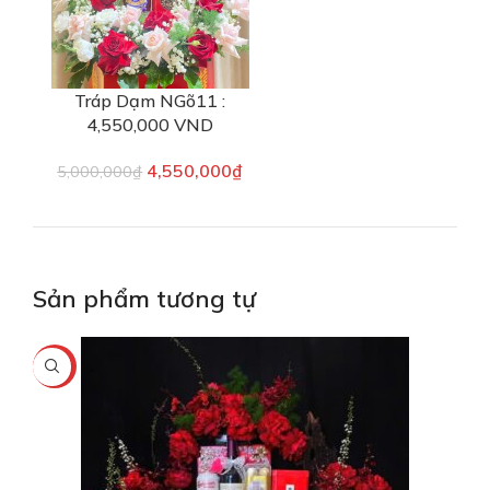
Tráp Dạm NGõ11 :
4,550,000 VND
4,550,000
₫
5,000,000
₫
Sản phẩm tương tự
-5%