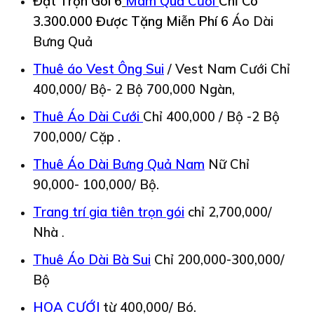
Đặt Trọn Gói 6
Mâm Quả Cưới
Chỉ Có
3.300.000 Được
Tặng Miễn Phí 6
Áo Dài
Bưng Quả
Thuê áo Vest Ông Sui
/ Vest Nam Cưới Chỉ
400,000/ Bộ- 2 Bộ 700,000 Ngàn,
Thuê Áo Dài Cưới
Chỉ 400,000 / Bộ -2 Bộ
700,000/ Cặp .
Thuê Áo Dài Bưng Quả Nam
Nữ Chỉ
90,000- 100,000/ Bộ.
Trang trí gia tiên trọn gói
chỉ 2,700,000/
Nhà
.
Thuê Áo Dài Bà Sui
Chỉ 200,000-300,000/
Bộ
HOA CƯỚI
từ 400,000/ Bó.