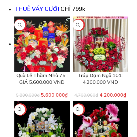
THUÊ VÁY CƯỚI
CHỈ 799k
-3%
-11%
Quà Lễ Thăm Nhà 75 :
Tráp Dạm Ngõ 101:
GIÁ 5.600.000 VND
4.200.000 VND
5,600,000
₫
4,200,000
₫
5,800,000
₫
4,700,000
₫
-13%
-13%