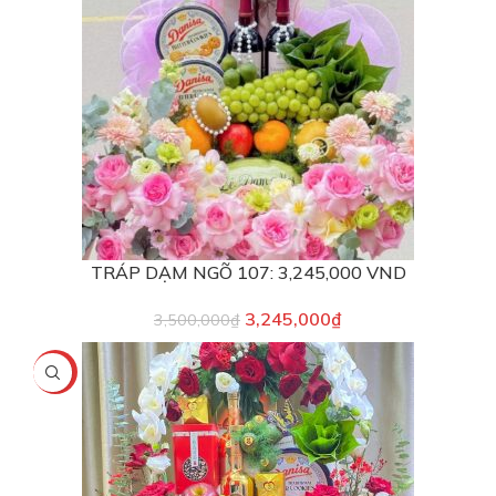
TRÁP DẠM NGÕ 107: 3,245,000 VND
3,245,000
₫
3,500,000
₫
-5%