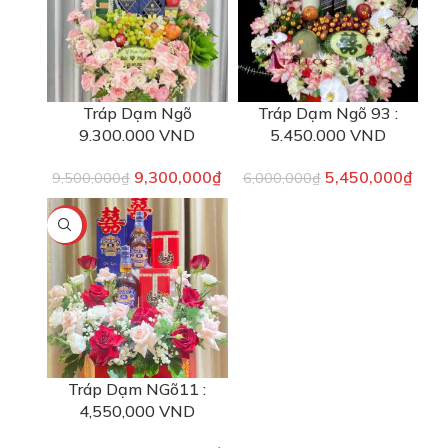
Tráp Dạm Ngõ
Tráp Dạm Ngõ 93 :
9.300.000 VND
5.450.000 VND
9,300,000
₫
5,450,000
₫
9,500,000
₫
6,000,000
₫
-9%
Tráp Dạm NGõ11 :
4,550,000 VND