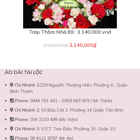
Tráp Thăm Nhà 89 : 3.140.000 vnd
3,140,000
₫
3,500,000
₫
ÁO DÀI TÀI LỘC
Chi Nhánh 1:
239 Nguyễn Thượng Hiền, Phường 6 , Quận
Bình Thạnh.
Phone:
0944 761 461 - 0358 683 979 ( Mr Thịnh)
Chi Nhánh 2:
50 Bàu Cát 3. Phường 14 Quận Tân Bình
Phone:
034 3210 489 (Ms Viện)
Chi Nhánh 3:
57CT Tam Đảo. Phường 15. Quận 10
Phone:
09 4121 8787 (Mr An)