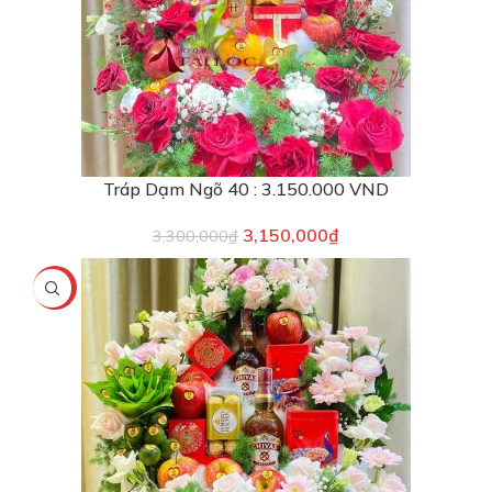
Tráp Dạm Ngõ 40 : 3.150.000 VND
3,150,000
₫
3,300,000
₫
-4%