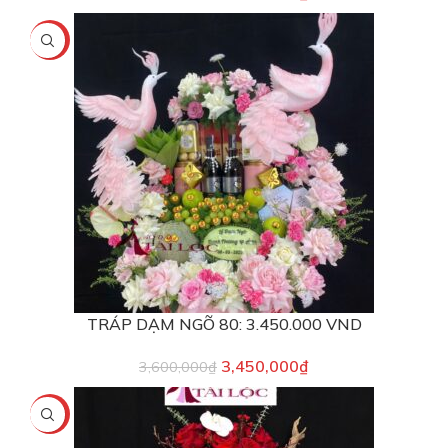
-4%
TRÁP DẠM NGÕ 80: 3.450.000 VND
3,450,000
₫
3,600,000
₫
-8%