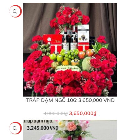
-9%
TRÁP DẠM NGÕ 106: 3,650,000 VND
3,650,000
₫
4,000,000
₫
-7%