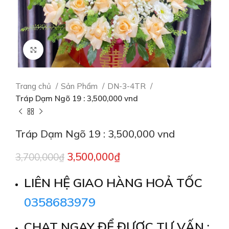
Click to enlarge
Trang chủ
Sản Phẩm
DN-3-4TR
Tráp Dạm Ngõ 19 : 3,500,000 vnd
Tráp Dạm Ngõ 19 : 3,500,000 vnd
3,500,000
₫
3,700,000
₫
LIÊN HỆ GIAO HÀNG HOẢ TỐC
0358683979
CHAT NGAY ĐỂ ĐƯỢC TƯ VẤN :