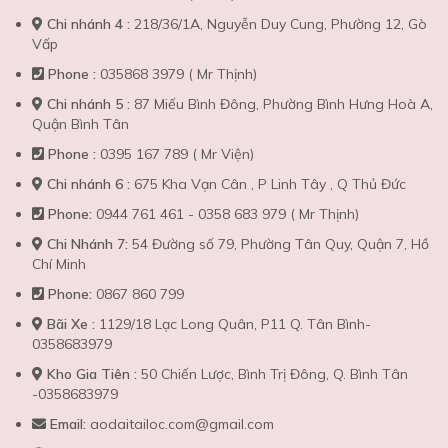
Chi nhánh 4 :
218/36/1A, Nguyễn Duy Cung, Phường 12, Gò
Vấp
Phone :
035868 3979 ( Mr Thịnh)
Chi nhánh 5 :
87 Miếu Bình Đông, Phường Bình Hưng Hoà A,
Quận Bình Tân
Phone :
0395 167 789 ( Mr Viện)
Chi nhánh 6 :
675 Kha Vạn Cân , P Linh Tây , Q Thủ Đức
Phone:
0944 761 461 - 0358 683 979 ( Mr Thịnh)
Chi Nhánh 7:
54 Đường số 79, Phường Tân Quy, Quận 7, Hồ
Chí Minh
Phone:
0867 860 799
Bãi Xe :
1129/18 Lạc Long Quân, P11 Q. Tân Bình-
0358683979
Kho Gia Tiên :
50 Chiến Lược, Bình Trị Đông, Q. Bình Tân
-0358683979
Email:
aodaitailoc.com@gmail.com