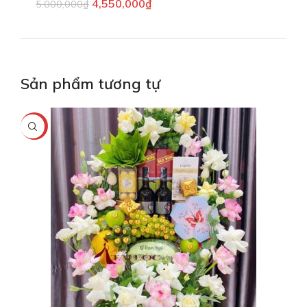
4,550,000
₫
5,000,000
₫
Sản phẩm tương tự
-2%