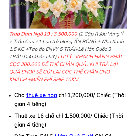
Tráp Dạm Ngõ 19 : 3,500,000
(1 Cặp Rượu Vang Ý
+ Trầu Cau +1 Lon trà olong ẤN RỒNG + Nho Xanh
1,5 KG +Táo đỏ ENVY 5 TRÁI+Lê Hàn Quốc 3
TRÁI+Dưa khắc chữ )
LƯU Ý : KHÁCH HÀNG PHẢI
CỌC 300,000 ĐỂ THẾ CHÂN QUẢ . KHI TRẢ LẠI
QUẢ SHOP SẼ GỬI LẠI CỌC THẾ CHÂN CHO
KHÁCH +MIỄN PHÍ SHIP 10KM.
Cho
thuê
xe hoa
chỉ 1,200,000/ Chiếc (Thời
gian 4 tiếng)
Thuê xe 16 chỗ chỉ 1.500,000/ Chiếc (Thời
gian 4 tiếng)