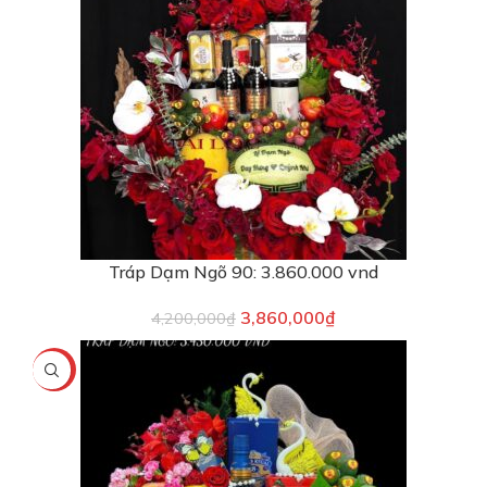
Tráp Dạm Ngõ 90: 3.860.000 vnd
3,860,000
₫
4,200,000
₫
-9%