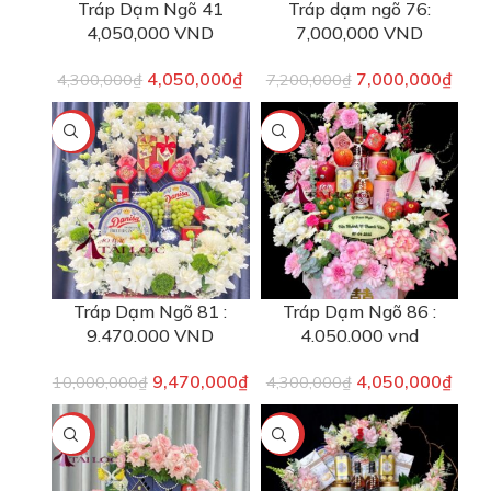
Tráp Dạm Ngõ 41
Tráp dạm ngõ 76:
4,050,000 VND
7,000,000 VND
4,050,000
₫
7,000,000
₫
4,300,000
₫
7,200,000
₫
-5%
-6%
Tráp Dạm Ngõ 81 :
Tráp Dạm Ngõ 86 :
9.470.000 VND
4.050.000 vnd
9,470,000
₫
4,050,000
₫
10,000,000
₫
4,300,000
₫
-2%
-9%