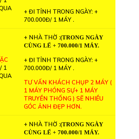
/ 1
 QUA
+ ĐI TỈNH TRONG NGÀY: +
700.000Đ/ 1 MÁY .
+ NHÀ THỜ :
(TRONG NGÀY
CÙNG LỂ + 700.000/1 MÁY.
OẶC
+ ĐI TỈNH TRONG NGÀY: +
/ 1
700.000Đ/ 1 MÁY .
 QUA
TƯ VẤN KHÁCH CHỤP 2 MÁY (
1 MÁY PHÓNG SỰ+ 1 MÁY
TRUYỀN THỐNG ) SẼ NHIỀU
GÓC ẢNH ĐẸP HƠN.
+ NHÀ THỜ :
(TRONG NGÀY
CÙNG LỂ + 700.000/1 MÁY.