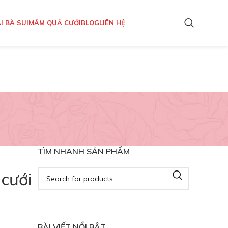
I BÀ SUI
MÂM QUẢ CƯỚI
BLOG
LIÊN HỆ
TÌM NHANH SẢN PHẨM
 cưới
BÀI VIẾT NỔI BẬT