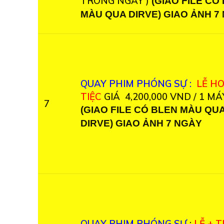
TRONG NGÀY )
(GIAO FILE CÓ
MÀU QUA DIRVE) GIAO ẢNH 7
QUAY PHIM PHÓNG SỰ :
LỄ H
TIỆC
GIÁ 4,200,000 VND / 1 MÁ
7
(GIAO FILE CÓ BLEN MÀU QU
DIRVE) GIAO ẢNH 7 NGÀY
QUAY PHIM PHÓNG SỰ
:
LỄ + T