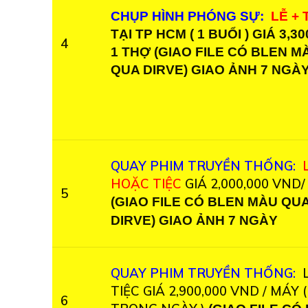
CHỤP HÌNH PHÓNG SỰ:
LỄ + 
TẠI TP HCM ( 1 BUỔI ) GIÁ 3,30
4
1 THỢ (GIAO FILE CÓ BLEN M
QUA DIRVE) GIAO ẢNH 7 NGÀ
QUAY PHIM TRUYỀN THỐNG:
HOẶC TIỆC
GIÁ 2,000,000 VND/
5
(GIAO FILE CÓ BLEN MÀU QU
DIRVE) GIAO ẢNH 7 NGÀY
QUAY PHIM TRUYỀN THỐNG:
L
TIỆC GIÁ 2,900,000 VND / MÁY (
6