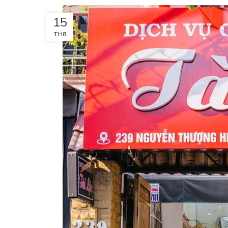
15
TH8