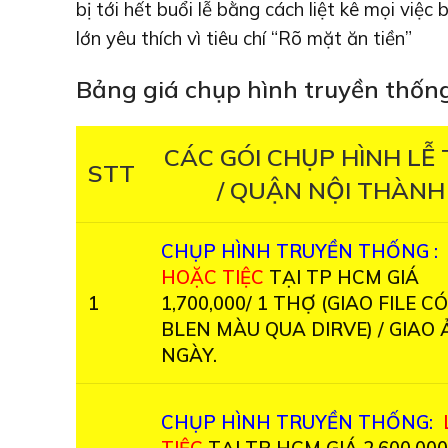
bị tới hết buổi lễ bằng cách liệt kê mọi vi
lớn yêu thích vì tiêu chí “Rõ mặt ăn tiền”
Bảng giá chụp hình truyền thốn
CÁC GÓI CHỤP HÌNH LỄ 
STT
/ QUẬN NỘI THÀNH
CHỤP HÌNH TRUYỀN THỐNG :
HOẶC
TIỆC
TẠI TP HCM GIÁ
1
1,700,000/ 1 THỢ (GIAO FILE CÓ
BLEN MÀU QUA DIRVE) / GIAO 
NGÀY.
CHỤP HÌNH TRUYỀN THỐNG: