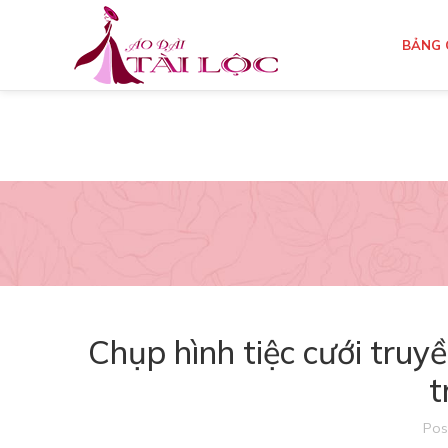
BẢNG 
Chụp hình tiệc cưới truyề
t
Pos