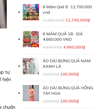
6 Mâm Quả 9 : 11,700,000
vnd
11,700,000
₫
12,000,000
₫
6 MÂM QUẢ 1B : GIÁ
4,660,000 VND
4,660,000
₫
4,800,000
₫
ÁO DÀI BƯNG QUẢ NAM
XANH LÁ
ụp tự
100,000
₫
120,000
₫
ể hiện
ÁO DÀI BƯNG QUẢ HỒNG
TAY HOA
100,000
₫
120,000
₫
ai chuẩn