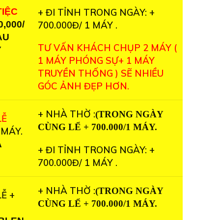
TIỆC
+ ĐI TỈNH TRONG NGÀY: +
0,000/
700.000Đ/ 1 MÁY .
ÀU
TƯ VẤN KHÁCH CHỤP 2 MÁY (
Y
1 MÁY PHÓNG SỰ+ 1 MÁY
TRUYỀN THỐNG ) SẼ NHIỀU
GÓC ẢNH ĐẸP HƠN.
+ NHÀ THỜ :
(TRONG NGÀY
LỄ
CÙNG LỂ + 700.000/1 MÁY.
 MÁY.
A
+ ĐI TỈNH TRONG NGÀY: +
700.000Đ/ 1 MÁY .
+ NHÀ THỜ :
(TRONG NGÀY
Ễ +
CÙNG LỂ + 700.000/1 MÁY.