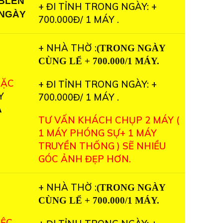
 BLEN
+ ĐI TỈNH TRONG NGÀY: +
 NGÀY
700.000Đ/ 1 MÁY .
+ NHÀ THỜ :
(TRONG NGÀY
CÙNG LỂ + 700.000/1 MÁY.
OẶC
+ ĐI TỈNH TRONG NGÀY: +
Y
700.000Đ/ 1 MÁY .
A
TƯ VẤN KHÁCH CHỤP 2 MÁY (
1 MÁY PHÓNG SỰ+ 1 MÁY
TRUYỀN THỐNG ) SẼ NHIỀU
GÓC ẢNH ĐẸP HƠN.
+ NHÀ THỜ :
(TRONG NGÀY
CÙNG LỂ + 700.000/1 MÁY.
IỆC