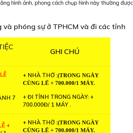
ệc bằng hình ảnh, phong cách chụp hình này thường đượ
g và phóng sự ở TPHCM và đi các tỉnh
TIỆC
GHI CHÚ
LỄ
+ NHÀ THỜ :
(TRONG NGÀY
CÙNG LỂ + 700.000/1 MÁY.
+ ĐI TỈNH TRONG NGÀY: +
ẢNH 7
700.000Đ/ 1 MÁY .
+ NHÀ THỜ :
(TRONG NGÀY
LỄ +
CÙNG LỂ + 700.000/1 MÁY.