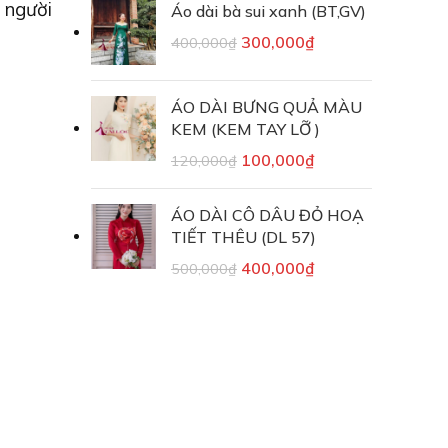
c người
Áo dài bà sui xanh (BT,GV)
300,000
₫
400,000
₫
ÁO DÀI BƯNG QUẢ MÀU
KEM (KEM TAY LỠ )
100,000
₫
120,000
₫
ÁO DÀI CÔ DÂU ĐỎ HOẠ
TIẾT THÊU (DL 57)
400,000
₫
500,000
₫