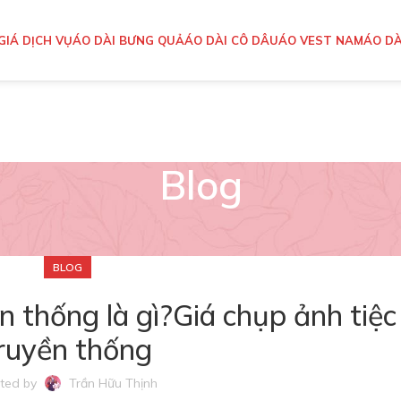
GIÁ DỊCH VỤ
ÁO DÀI BƯNG QUẢ
ÁO DÀI CÔ DÂU
ÁO VEST NAM
ÁO DÀ
Blog
BLOG
n thống là gì?Giá chụp ảnh tiệc
ruyền thống
ted by
Trần Hữu Thịnh