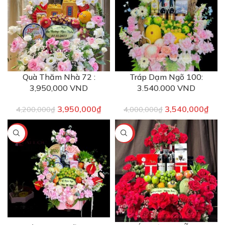
Quà Thăm Nhà 72 :
Tráp Dạm Ngõ 100:
3,950,000 VND
3.540.000 VND
3,950,000
₫
3,540,000
₫
4,200,000
₫
4,000,000
₫
-16%
-9%