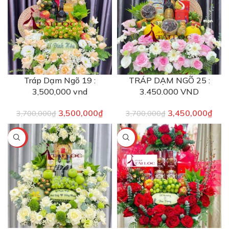
Tráp Dạm Ngõ 19 :
TRÁP DẠM NGÕ 25 :
3,500,000 vnd
3.450.000 VND
3,500,000
₫
3,450,000
₫
3,700,000
₫
3,700,000
₫
-10%
-2%