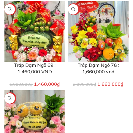
-9%
-17%
Tráp Dạm Ngõ 69 :
Tráp Dạm Ngõ 78 :
1,460,000 VND
1,660,000 vnd
1,460,000
₫
1,660,000
₫
1,600,000
₫
2,000,000
₫
-19%