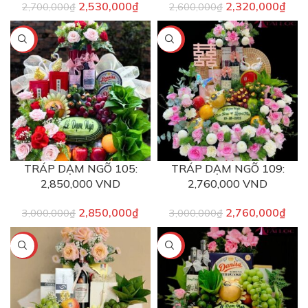
2,530,000
₫
2,320,000
₫
2,700,000
₫
2,600,000
₫
-5%
-8%
TRÁP DẠM NGÕ 105:
TRÁP DẠM NGÕ 109:
2,850,000 VND
2,760,000 VND
2,850,000
₫
2,760,000
₫
3,000,000
₫
3,000,000
₫
-8%
-12%