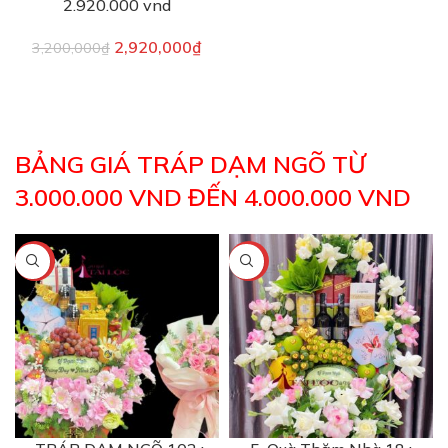
2.920.000 vnd
2,920,000
₫
3,200,000
₫
BẢNG GIÁ TRÁP DẠM NGÕ TỪ
3.000.000 VND ĐẾN 4.000.000 VND
-11%
-2%