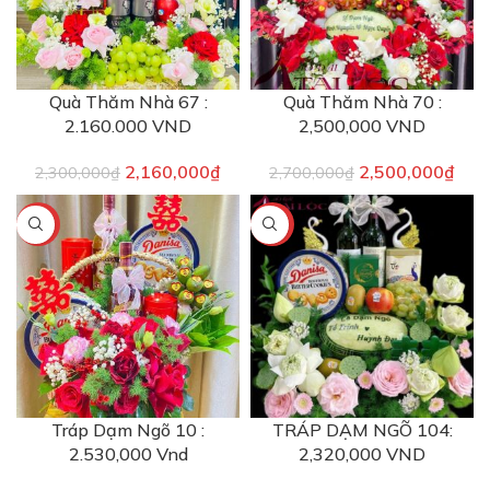
Quà Thăm Nhà 67 :
Quà Thăm Nhà 70 :
2.160.000 VND
2,500,000 VND
2,160,000
₫
2,500,000
₫
2,300,000
₫
2,700,000
₫
-6%
-11%
Tráp Dạm Ngõ 10 :
TRÁP DẠM NGÕ 104:
2.530,000 Vnd
2,320,000 VND