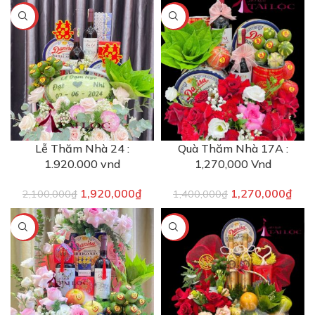
-9%
-9%
Lễ Thăm Nhà 24 :
Quà Thăm Nhà 17A :
1.920.000 vnd
1,270,000 Vnd
1,920,000
₫
1,270,000
₫
2,100,000
₫
1,400,000
₫
-11%
-91%