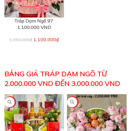
Tráp Dạm Ngõ 97:
1.100.000 VND
1,100,000
₫
1,350,000
₫
BẢNG GIÁ TRÁP DẠM NGÕ TỪ
2.000.000 VND ĐẾN 3.000.000 VND
-5%
-19%