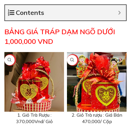
Contents
BẢNG GIÁ TRÁP DẠM NGÕ DƯỚI
1,000,000 VND
-8%
-6%
1. Giỏ Trà Rượu :
2. Giỏ Trà rượu : Giá Bán
370,000Vnd/ Giỏ
470,000/ Cặp