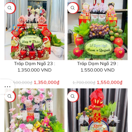
-10%
-9%
Tráp Dạm Ngõ 23 :
Tráp Dạm Ngõ 29 :
1.350.000 VND
1.550.000 VND
1,350,000
₫
1,550,000
₫
1,500,000
₫
1,700,000
₫
-7%
-9%