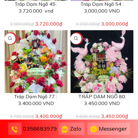
Tráp Dạm Ngõ 45 :
Tráp Dạm Ngõ 54 :
3.720.000 vnd
3,000,000 VND
3,720,000
₫
3,000,000
₫
3,900,000
₫
3,200,000
₫
-8%
-4%
Tráp Dạm Ngõ 77 :
TRÁP DẠM NGÕ 80:
3.400.000 VND
3.450.000 VND
3,400,000
₫
3,450,000
₫
3,700,000
₫
3,600,000
₫
Zalo
Messenger
0358683979
-8%
-9%