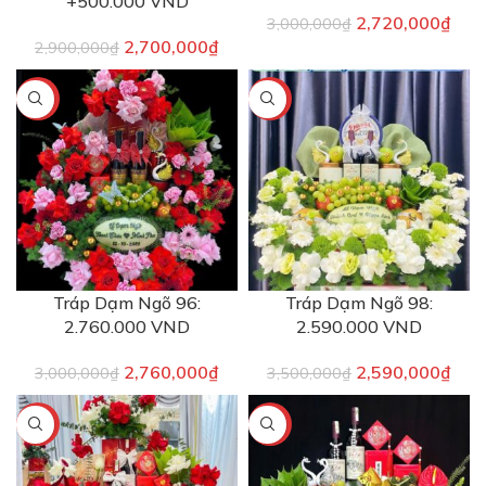
+500.000 VND
2,720,000
₫
3,000,000
₫
2,700,000
₫
2,900,000
₫
-8%
-26%
Tráp Dạm Ngõ 96:
Tráp Dạm Ngõ 98:
2.760.000 VND
2.590.000 VND
2,760,000
₫
2,590,000
₫
3,000,000
₫
3,500,000
₫
-8%
-9%