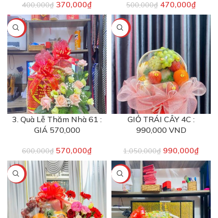
370,000
₫
470,000
₫
400,000
₫
500,000
₫
-5%
-6%
3. Quà Lễ Thăm Nhà 61 :
GIỎ TRÁI CÂY 4C :
GIÁ 570,000
990,000 VND
570,000
₫
990,000
₫
600,000
₫
1,050,000
₫
-19%
-6%