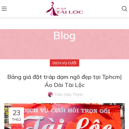
Blog
DỊCH VỤ CƯỚI
Bảng giá đặt tráp dạm ngõ đẹp tại Tphcm|
Áo Dài Tài Lộc
Trần Hữu Thịnh
23
TH12