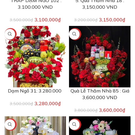
TRÁP DẠM NGÕ 102 :
5. Quà Thăm Nhà 18 :
3.100.000 VND
3,150,000 VND
3,100,000
₫
3,150,000
₫
3,500,000
₫
3,200,000
₫
-6%
-5%
Dạm Ngõ 31: 3.280.000
Quà Lễ Thăm Nhà 85 : Giá
3,600,000 VND
3,280,000
₫
3,500,000
₫
3,600,000
₫
3,800,000
₫
-6%
-12%