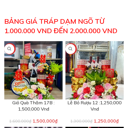
BẢNG GIÁ TRÁP DẠM NGÕ TỪ
1.000.000 VND ĐẾN 2.000.000 VND
-6%
-4%
Giỏ Quà Thăm 17B :
Lễ Bỏ Rượu 12 :1,250,000
1,500,000 Vnd
Vnd
1,500,000
₫
1,250,000
₫
1,600,000
₫
1,300,000
₫