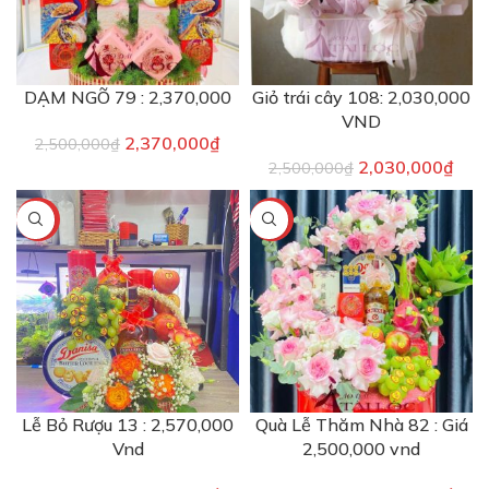
DẠM NGÕ 79 : 2,370,000
Giỏ trái cây 108: 2,030,000
VND
2,370,000
₫
2,500,000
₫
2,030,000
₫
2,500,000
₫
-8%
-6%
Lễ Bỏ Rượu 13 : 2,570,000
Quà Lễ Thăm Nhà 82 : Giá
Vnd
2,500,000 vnd