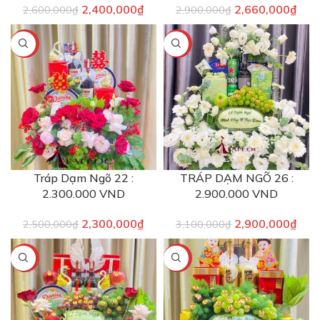
2,400,000
₫
2,660,000
₫
2,600,000
₫
2,900,000
₫
-8%
-6%
Tráp Dạm Ngõ 22 :
TRÁP DẠM NGÕ 26 :
2.300.000 VND
2.900.000 VND
2,300,000
₫
2,900,000
₫
2,500,000
₫
3,100,000
₫
-8%
-7%