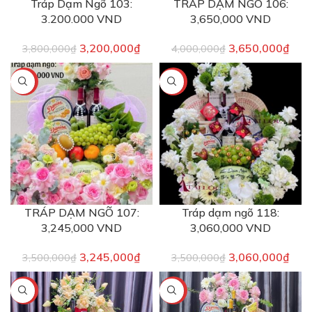
Tráp Dạm Ngõ 103:
TRÁP DẠM NGÕ 106:
3.200.000 VND
3,650,000 VND
3,200,000
₫
3,650,000
₫
3,800,000
₫
4,000,000
₫
-7%
-13%
TRÁP DẠM NGÕ 107:
Tráp dạm ngõ 118:
3,245,000 VND
3,060,000 VND
3,245,000
₫
3,060,000
₫
3,500,000
₫
3,500,000
₫
-5%
-7%