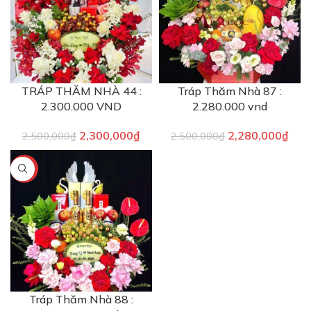
TRÁP THĂM NHÀ 44 :
Tráp Thăm Nhà 87 :
2.300.000 VND
2.280.000 vnd
2,300,000
₫
2,280,000
₫
2,500,000
₫
2,500,000
₫
-9%
Tráp Thăm Nhà 88 :