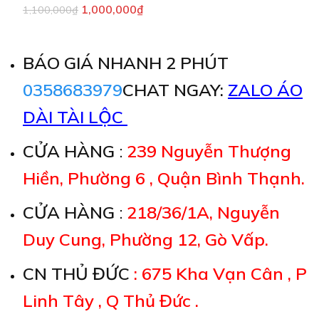
1,000,000
₫
1,100,000
₫
BÁO GIÁ NHANH 2 PHÚT
0358683979
CHAT NGAY:
ZALO ÁO
DÀI TÀI LỘC
CỬA HÀNG
:
239 Nguyễn Thượng
Hiền, Phường 6 , Quận Bình Thạnh.
CỬA HÀNG
:
218/36/1A, Nguyễn
Duy Cung, Phường 12, Gò Vấp.
CN THỦ ĐỨC
: 675 Kha Vạn Cân , P
Linh Tây , Q Thủ Đức .