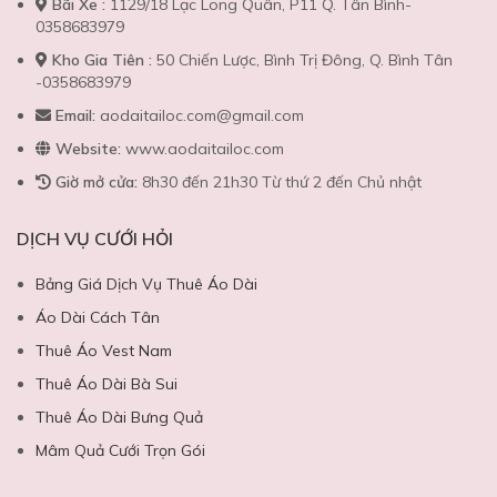
Bãi Xe :
1129/18 Lạc Long Quân, P11 Q. Tân Bình-
0358683979
Kho Gia Tiên :
50 Chiến Lược, Bình Trị Đông, Q. Bình Tân
-0358683979
Email:
aodaitailoc.com@gmail.com
Website:
www.aodaitailoc.com
Giờ mở cửa:
8h30 đến 21h30 Từ thứ 2 đến Chủ nhật
DỊCH VỤ CƯỚI HỎI
Bảng Giá Dịch Vụ Thuê Áo Dài
Áo Dài Cách Tân
Thuê Áo Vest Nam
Thuê Áo Dài Bà Sui
Thuê Áo Dài Bưng Quả
Mâm Quả Cưới Trọn Gói