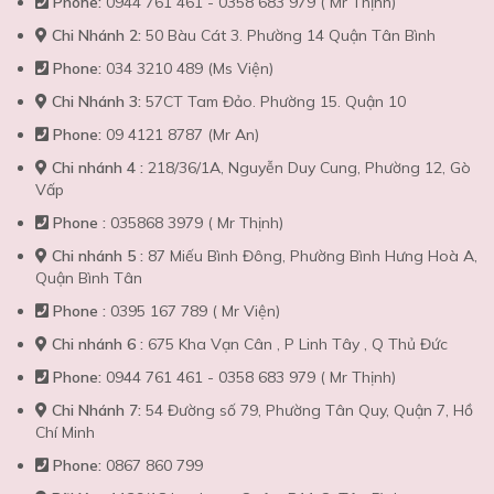
Phone:
0944 761 461 - 0358 683 979 ( Mr Thịnh)
Chi Nhánh 2:
50 Bàu Cát 3. Phường 14 Quận Tân Bình
Phone:
034 3210 489 (Ms Viện)
Chi Nhánh 3:
57CT Tam Đảo. Phường 15. Quận 10
Phone:
09 4121 8787 (Mr An)
Chi nhánh 4 :
218/36/1A, Nguyễn Duy Cung, Phường 12, Gò
Vấp
Phone :
035868 3979 ( Mr Thịnh)
Chi nhánh 5 :
87 Miếu Bình Đông, Phường Bình Hưng Hoà A,
Quận Bình Tân
Phone :
0395 167 789 ( Mr Viện)
Chi nhánh 6 :
675 Kha Vạn Cân , P Linh Tây , Q Thủ Đức
Phone:
0944 761 461 - 0358 683 979 ( Mr Thịnh)
Chi Nhánh 7:
54 Đường số 79, Phường Tân Quy, Quận 7, Hồ
Chí Minh
Phone:
0867 860 799