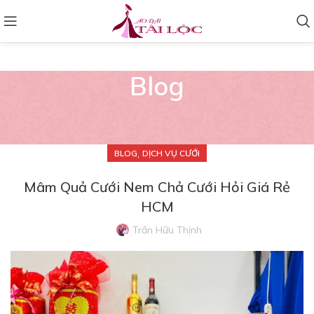
Blog
,
BLOG
DỊCH VỤ CƯỚI
Mâm Quả Cưới Nem Chả Cưới Hỏi Giá Rẻ
HCM
Trần Hữu Thịnh